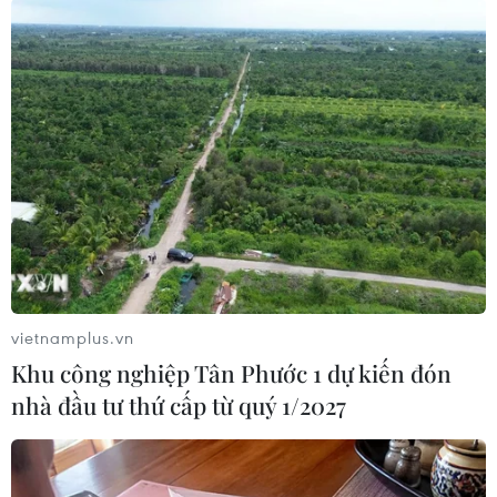
#Xe đạp điện
#Vladimir Putin
#Nawaz Sharif
#Tập trận
#Máy bay trực thăng Mi-35
#tin tức
#tin tức mới nhất
#tin tức 24h
#tin tức mới nhất trong ngày
#tin tức thời sự
#tin tức hot
#tin tức an ninh
#tin tức hot
#an ninh
#an ninh nghệ an
#thời sự
#thời sự hôm nay
#bản tin thời sự
#tội phạm
#truy nã
#tội phạm hình sự
#hình sự
#công an
#vụ án
#phạm pháp
#pháp luật
#pháp đình
#xã hội
#an ninh xã hội
#chính trị
#VietnamPlus
#Vietnam
vietnamplus.vn
#Plus
Nga
Pakistan
Khu công nghiệp Tân Phước 1 dự kiến đón
nhà đầu tư thứ cấp từ quý 1/2027
Theo dõi VietnamPlus