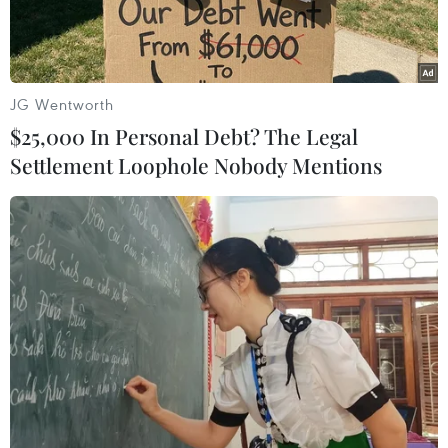
JG Wentworth
$25,000 In Personal Debt? The Legal
Settlement Loophole Nobody Mentions
Tổng thống Nga Putin (phải) và Thủ tướng Pakistan Nawaz
Sharif trong cuộc gặp tại Astana. (Nguồn: EPA/TTXVN)
Ngày 10/6, truyền thông khu vực đưa tin Tổng
thống Nga Vladimir Putin khẳng định Pakistan
là một đối tác quan trọng của Moskva tại khu
vực Nam Á.