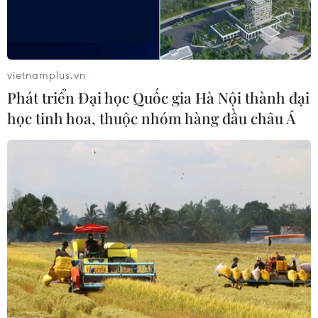
vietnamplus.vn
Phát triển Đại học Quốc gia Hà Nội thành đại
học tinh hoa, thuộc nhóm hàng đầu châu Á
Mỹ hối thúc Nga, Pakistan ngừng hỗ trợ
phiến quân Taliban
17/04/2017 07:46
Cố vấn An ninh Quốc gia Mỹ cho rằng không ai nên hỗ
trợ Taliban chống lại chính quyền và người dân
Afghanistan và lực lượng này phải bị đánh bại trên
chiến trường.