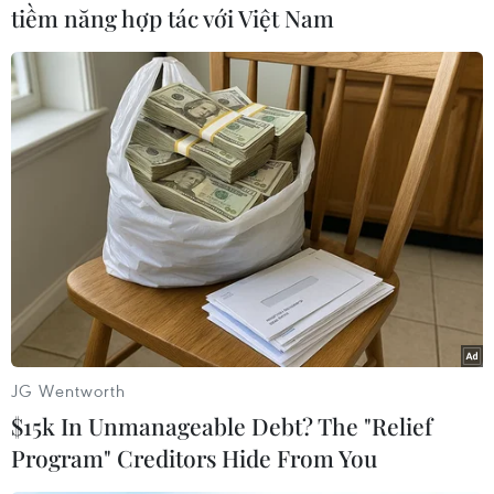
ký thỏa thuận mua bán máy bay trực thăng Mi-
tiềm năng hợp tác với Việt Nam
35 do Nga sản xuất./.
(TTXVN/Vietnam+)
JG Wentworth
$15k In Unmanageable Debt? The "Relief
Program" Creditors Hide From You