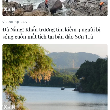
Toàn cảnh ASEAN Cup: Thái
Lan "thắng như chẻ tre", thách thức
tuyển Việt Nam
vietnamplus.vn
05/08/2026 07:15
Đà Nẵng: Khẩn trương tìm kiếm 3 người bị
sóng cuốn mất tích tại bán đảo Sơn Trà
Nhận định Philippines vs
Thái Lan: Madam Pang treo thưởng
tiền tỷ, "Voi chiến" quyết thắng
04/08/2026 09:19
Đội tuyển Việt Nam nhận
thưởng 2 tỷ đồng sau thắng lợi trước
Indonesia
04/08/2026 04:16