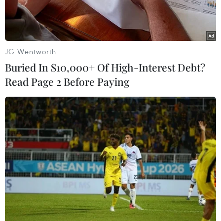
JG Wentworth
Buried In $10,000+ Of High-Interest Debt?
Read Page 2 Before Paying
Thế hệ xuất chúng của bóng đá Việt Nam (Ảnh: Hoàng
Linh/TTXVN)
Trang tin thể thao quốc tế ESPN ngày 15/6 có bài
viết ca ngợi thế hệ xuất chúng của bóng đá Việt
Nam. Bài viết được đăng ngay trước trận đấu