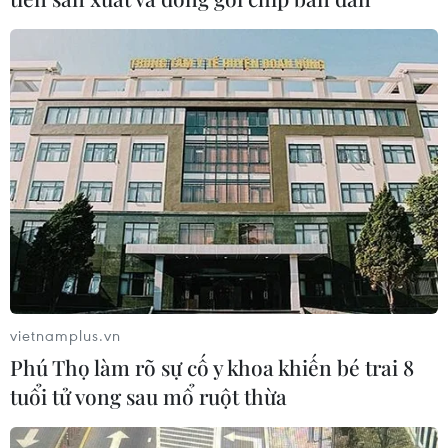
08/08/2026 03:37
Ông Kim Sang-sik trăn trở gì về
hàng phòng ngự trước bán kết
ASEAN Cup?
08/08/2026 00:13
ASEAN Cup 2026: Truyền thông
châu Á ca ngợi chiến thắng của tuyển
Việt Nam
07/08/2026 22:58
vietnamplus.vn
Phú Thọ làm rõ sự cố y khoa khiến bé trai 8
HLV Kim Sang-sik: 'Tôi mong Đình
tuổi tử vong sau mổ ruột thừa
Bắc vươn xa hơn tầm Đông Nam Á'
07/08/2026 16:54