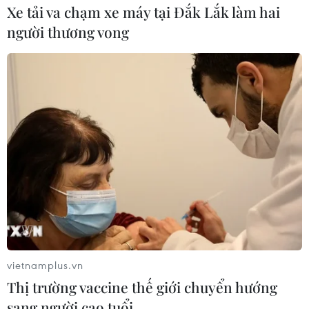
Xe tải va chạm xe máy tại Đắk Lắk làm hai
người thương vong
Lịch trực tiếp World Cup 2022: Việt Nam
quyết lập nên kỳ tích
vietnamplus.vn
Thị trường vaccine thế giới chuyển hướng
15/06/2021 03:40
sang người cao tuổi
Nếu không thua trước đội tuyển UAE, đội tuyển Việt