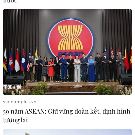
ASEAN Cup 2026 trên kênh nào?
03/08/2026 09:21
Đội tuyển Việt Nam đặt mục
tiêu 3 điểm, cảnh báo Indonesia
trước giờ G
03/08/2026 07:39
Xem thêm
vietnamplus.vn
59 năm ASEAN: Giữ vững đoàn kết, định hình
tương lai
CƠ QUAN CHỦ QUẢN: THÔNG TẤN XÃ VIỆT NAM