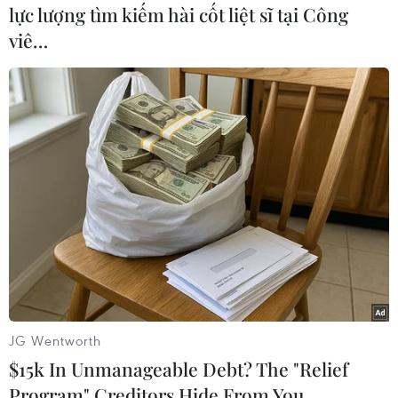
Họ đã vượt qua vòng đấu bảng đầy khó khăn
lực lượng tìm kiếm hài cốt liệt sĩ tại Công
bao gồm các ứng cử viên nặng ký Iran và Iraq ,
viê…
sau đó đánh bại Jordan ở vòng 16 trước khi phải
dừng bước trước đội tuyển Nhật Bản quá mạnh.
Hàng triệu cổ động viên Việt Nam tin rằng các
cầu thủ của họ có thể vượt qua tất cả những
thành tích đó vào đêm nay. Chỉ cần 1 điểm trong
trận đấu gặp UAE, Việt Nam sẽ hoàn thành mục
tiêu đứng đầu bảng G và đảm bảo có mặt tại
vòng loại thứ 3 World Cup 2022 khu vực châu Á,
cùng với một suất tham dự Giải vô địch bóng đá
Á vào năm 2023.
Cũng theo ESPN, ngôi sao lớn nhất của đội
JG Wentworth
tuyển Việt Nam hiện tại là Nguyễn Quang Hải,
$15k In Unmanageable Debt? The "Relief
nhưng khi tiền vệ thuận chân trái không được
Program" Creditors Hide From You