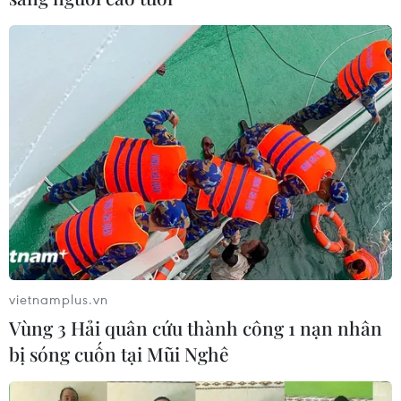
Nam sẽ lập nên kỳ tích lần đầu tiên vào đến vòng loại
cuối cùng vòng loại World Cup khu vực châu Á.
vietnamplus.vn
Vùng 3 Hải quân cứu thành công 1 nạn nhân
bị sóng cuốn tại Mũi Nghê
HLV Park Hang-seo chốt danh sách 23 cầu