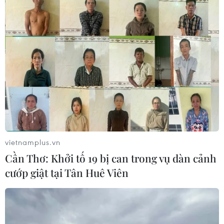
thủ tham gia trận Việt Nam-UAE
15/06/2021 07:16
Các cầu thủ không được đăng ký vào danh sách thi
đấu chính thức bao gồm Tuấn Anh, Việt Anh, Hai Long,
Hoàng Anh, Tấn Tài và Văn Xuân.
vietnamplus.vn
Cần Thơ: Khởi tố 19 bị can trong vụ dàn cảnh
cướp giật tại Tân Huê Viên