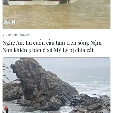
HLV Kim Sang-sik: 'Tuyển Việt Nam
hướng tới chiến thắng để giữ ngôi
đầu bảng'
06/08/2026 07:25
vietnamplus.vn
Nghệ An: Lũ cuốn cầu tạm trên sông Nậm
Chủ tịch Liên đoàn Bóng đá thế giới
Nơn khiến 3 bản ở xã Mỹ Lý bị chia cắt
chịu sức ép chưa từng có
06/08/2026 04:12
Futsal Việt Nam bất bại sau trận hòa
khó tin trước chủ nhà Thái Lan
06/08/2026 02:38