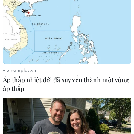
vietnamplus.vn
Áp thấp nhiệt đới đã suy yếu thành một vùng
áp thấp
#ESPN
#Ca ngợi
#Thế hệ
#Xuất chúng
#Việt Nam
UAE