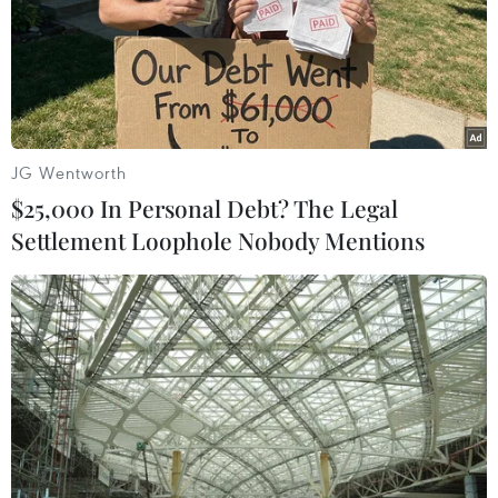
JG Wentworth
$25,000 In Personal Debt? The Legal
Settlement Loophole Nobody Mentions
Tuyển Việt Nam thống trị đội hình
tiêu biểu AFF Suzuki Cup 2018
17/12/2018 09:59
Đặng Văn Lâm, Quế Ngọc Hải, Quang Hải, Văn Hậu
và Anh Đức của Việt Nam được Fox Sports bình chọn
vào đội hình tiêu biểu AFF Suzuki Cup 2018, trong khi
ông Park Hang-seo là HLV trưởng xuất sắc nhất.