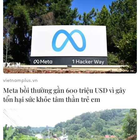
ASEAN Cup 2026: Indonesia tổn thất
lực lượng trước trận quyết đấu tuyển
Việt Nam
03/08/2026 07:21
Làn sóng phản đối lan khắp châu Âu,
FIFA đối diện yêu cầu cải tổ
03/08/2026 05:01
vietnamplus.vn
Meta bồi thường gần 600 triệu USD vì gây
tổn hại sức khỏe tâm thần trẻ em
Nhận định Campuchia vs
Timor Leste: Trận chiến vì 3 điểm
danh dự cho "Các chiến binh
Angkor"
03/08/2026 03:30