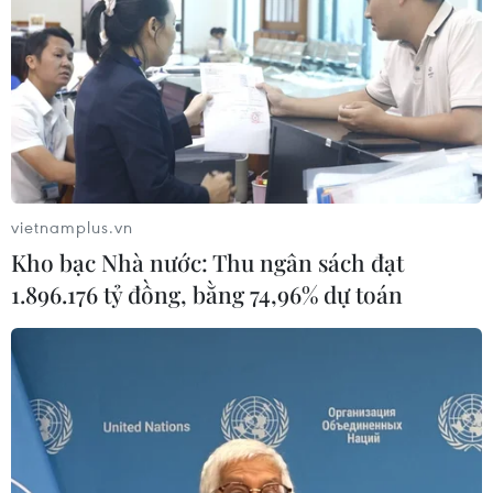
vietnamplus.vn
Kho bạc Nhà nước: Thu ngân sách đạt
1.896.176 tỷ đồng, bằng 74,96% dự toán
TIN CÙNG CHUYÊN MỤC
Cục diện ASEAN Cup: Việt Nam
quyết giành ngôi đầu, Thái Lan vẫn