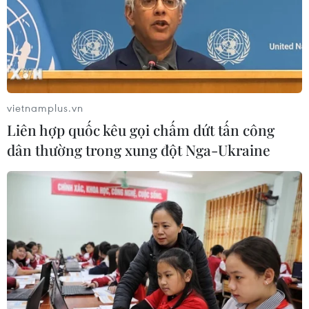
có thể bị loại
07/08/2026 02:29
Lịch thi đấu ASEAN Cup 2026 ngày
7/8: Việt Nam hướng đến ngôi đầu
vietnamplus.vn
07/08/2026 00:07
Liên hợp quốc kêu gọi chấm dứt tấn công
dân thường trong xung đột Nga-Ukraine
Công Phượng gặp thử thách lớn
trong ngày tái xuất V-League 2026/27
06/08/2026 11:49
Nhận định Việt Nam vs
Campuchia: Vì sao thầy trò HLV Kim