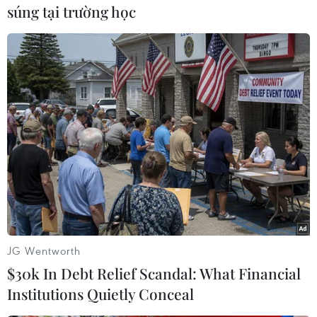
súng tại trường học
#Kết quả bóng
#AFF Suzuki Cup 2018
#Đội tuyển Việt Nam
#Triều Tiên
#Nhà vô địch AFF Suzuki Cup
#Giao hữu quốc tế
#Asian Cup 2018
Triều Tiên
JG Wentworth
$30k In Debt Relief Scandal: What Financial
Institutions Quietly Conceal
Theo dõi VietnamPlus