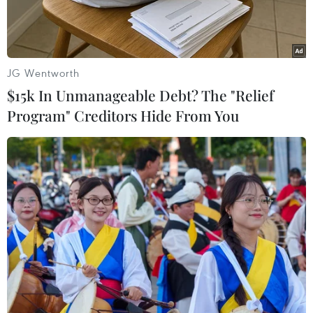
JG Wentworth
$15k In Unmanageable Debt? The "Relief
Program" Creditors Hide From You
Tuyển Việt Nam đá giao hữu với Triều Tiên vào ngày 25/12.
(Ảnh: Trọng Đạt/TTXVN)
Nhằm chuẩn bị cho vòng chung kết Asian Cup
2018, đội tuyển Việt Nam sẽ có trận đấu giao