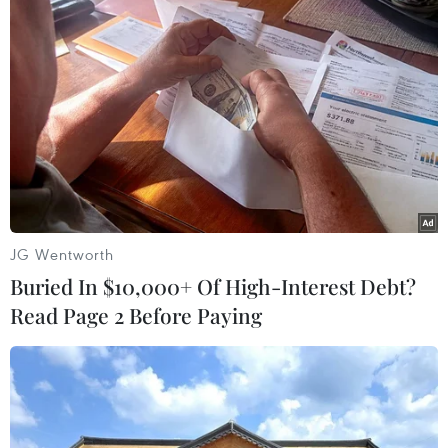
Đội tuyển Quốc gia Việt Nam và câu
chuyện về niềm tin, khát vọng
17/12/2018 03:02
Câu chuyện của đội tuyển bóng đá nam quốc gia Việt
Nam - nhà vô địch AFF Suzuki Cup 2018 - như thổi thêm
sức mạnh, tiếp thêm lửa cho tinh thần dân tộc, cho khát
vọng vươn lên mạnh mẽ.
JG Wentworth
Buried In $10,000+ Of High-Interest Debt?
Read Page 2 Before Paying