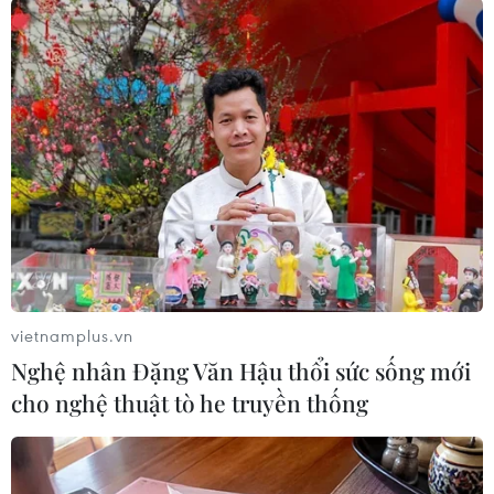
TIN LIÊN QUAN
vietnamplus.vn
Nghệ nhân Đặng Văn Hậu thổi sức sống mới
cho nghệ thuật tò he truyền thống