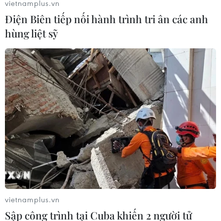
vietnamplus.vn
Điện Biên tiếp nối hành trình tri ân các anh
hùng liệt sỹ
vietnamplus.vn
Sập công trình tại Cuba khiến 2 người tử