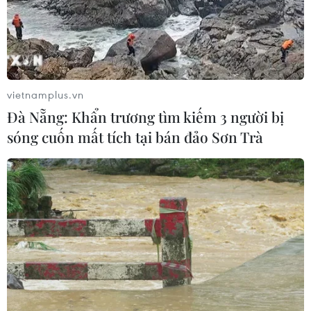
05/08/2026 00:37
Nga và Ukraine tiếp tục tấn
công qua lại, thương vong không
ngừng gia tăng
vietnamplus.vn
04/08/2026 15:54
Đà Nẵng: Khẩn trương tìm kiếm 3 người bị
sóng cuốn mất tích tại bán đảo Sơn Trà
Pháp ghi nhận tháng 7 nóng nhất
trong lịch sử
04/08/2026 15:17
Tây Ban Nha phát trực tiếp nhật thực
toàn phần từ độ cao 9.000 m
04/08/2026 13:23