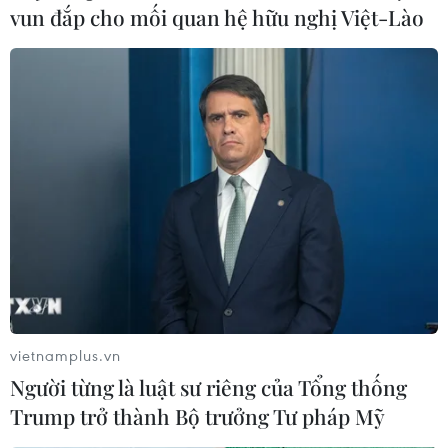
vun đắp cho mối quan hệ hữu nghị Việt-Lào
vietnamplus.vn
Người từng là luật sư riêng của Tổng thống
Trump trở thành Bộ trưởng Tư pháp Mỹ