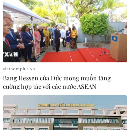
05/08/2026 23:43
Bất ổn địa chính trị kìm hãm tăng
trưởng Eurozone
05/08/2026 22:59
vietnamplus.vn
Tổng thống Nga thay đổi vị
Bang Hessen của Đức mong muốn tăng
trí các chỉ huy tại mặt trận Ukraine
cường hợp tác với các nước ASEAN
05/08/2026 15:26
Đâm dao ở trung tâm London, một
nữ nghi phạm bị bắt giữ