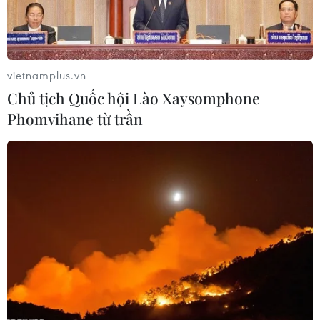
Triều Tiên triển khai tới hỗ trợ Nga.
vietnamplus.vn
Chủ tịch Quốc hội Lào Xaysomphone
Phomvihane từ trần
BRICS News: Đoạn video được cho
là binh sỹ Triều Tiên tập huấn tại Nga