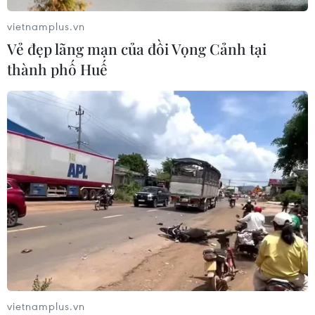
vietnamplus.vn
CƠ QUAN CHỦ QUẢN: THÔNG TẤN XÃ VIỆT NAM
Vẻ đẹp lãng mạn của đồi Vọng Cảnh tại
Tổng Biên tập: TRẦN TIẾN DUẨN
thành phố Huế
Phó Tổng Biên tập: NGUYỄN THỊ TÁM, KHÚC THANH
THỦY
Sở hữu trí tuệ
Quy định sử dụng
RSS
Hỗ trợ
Ngôn ngữ
TTXVN
Dịch vụ tin
Quảng cáo
Liên hệ
vietnamplus.vn