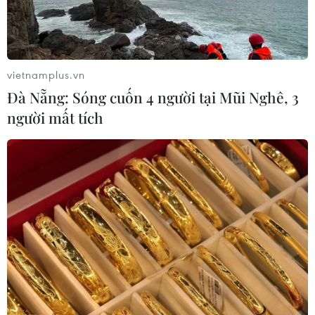
TIN CÙNG CHUYÊN MỤC
Khủng hoảng nắng nóng đẩy 34 tỉnh
vietnamplus.vn
của Pháp vào mức nguy cơ cháy
Đà Nẵng: Sóng cuốn 4 người tại Mũi Nghê, 3
rừng cao
người mất tích
08/08/2026 23:59
Iceland trước cuộc trưng cầu ý dân
về nối lại đàm phán gia nhập EU
08/08/2026 07:54
Italy bác tối hậu thư của Tây Ban Nha
về kiểm soát biên giới
08/08/2026 07:27