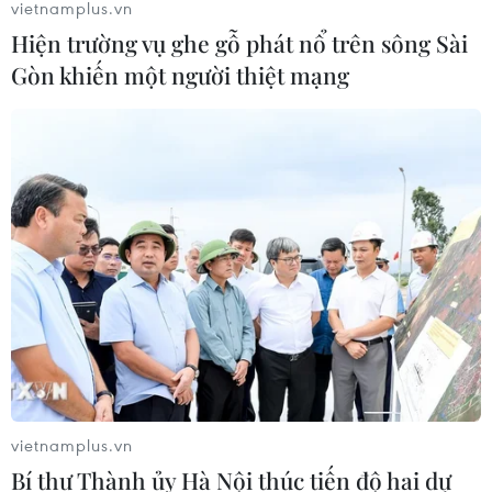
vietnamplus.vn
Hiện trường vụ ghe gỗ phát nổ trên sông Sài
Bỉ tìm ra hướng đi mới trong điều trị
Gòn khiến một người thiệt mạng
ung thư gan di căn
07/08/2026 04:05
Nga thoái vốn nhà nước khỏi Sân bay
Quốc tế Sheremetyevo
07/08/2026 00:22
Nga thông báo tấn công căn
cứ ngầm của Ukraine
06/08/2026 16:21
vietnamplus.vn
Bí thư Thành ủy Hà Nội thúc tiến độ hai dự