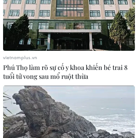
05/08/2026 15:07
Nhiều chuyến bay tại Đức chuyển
hướng do vật thể bay gần đường
băng
05/08/2026 10:54
vietnamplus.vn
Phú Thọ làm rõ sự cố y khoa khiến bé trai 8
Dự luật trừng phạt Nga của
tuổi tử vong sau mổ ruột thừa
Mỹ có thể khiến châu Âu chịu tác
động ngược
05/08/2026 04:58
EU tuyên bố vượt qua “phép thử” an
ninh biên giới sau khủng hoảng
Ceuta