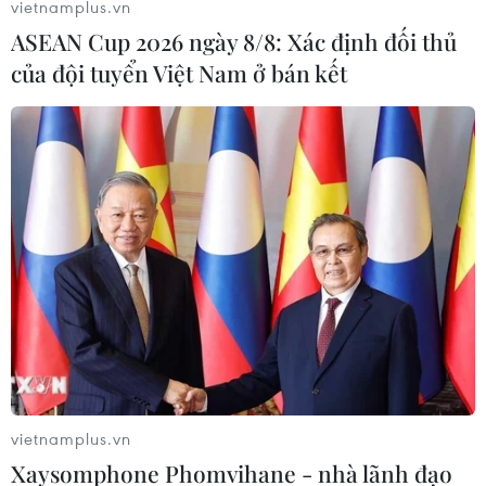
vietnamplus.vn
Xuất hiện video nghi binh sỹ Triều Tiên
ASEAN Cup 2026 ngày 8/8: Xác định đối thủ
đang huấn luyện ở Nga
của đội tuyển Việt Nam ở bán kết
19/10/2024 01:08
Nhà chức trách Nga hiện chưa đưa ra bình luận chính
thức về video nghi binh sỹ Triều Tiên đang huấn luyện ở
Nga cũng như thông tin về khả năng điều động binh sỹ
Triều Tiên tham gia chiến sự.
vietnamplus.vn
Xaysomphone Phomvihane - nhà lãnh đạo