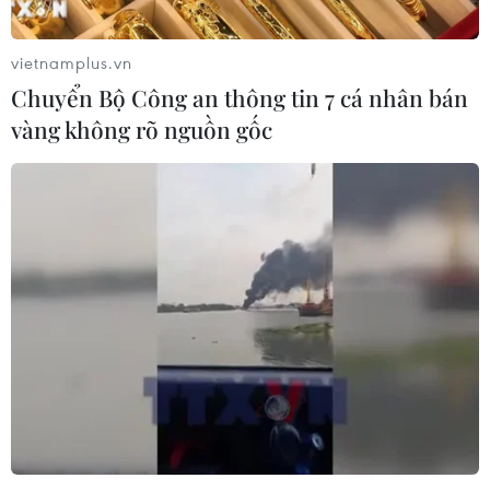
vietnamplus.vn
EU triển khai mạng vệ tinh riêng,
Chuyển Bộ Công an thông tin 7 cá nhân bán
củng cố chủ quyền số
vàng không rõ nguồn gốc
08/08/2026 04:15
Liên hợp quốc kêu gọi chấm dứt tấn
công dân thường trong xung đột
Nga-Ukraine
07/08/2026 04:29
Chính sách nhà ở của nước Anh -
Góc tham chiếu cho Việt Nam
07/08/2026 04:08