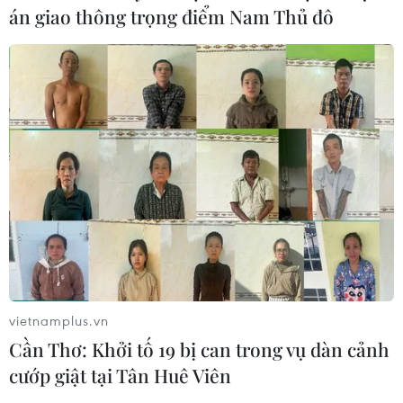
án giao thông trọng điểm Nam Thủ đô
Tây Ban Nha: 100 người thiệt mạng
trong vụ vượt biển ồ ạt vào Ceuta
06/08/2026 16:03
Đức tuyên án chung thân đối tượng
gây vụ lao xe vào đám đông ở
Munich
06/08/2026 15:57
Nga thúc đẩy đa dạng hóa tuyến vận
tải kết nối châu Á qua Ấn Độ Dương
vietnamplus.vn
06/08/2026 15:34
Cần Thơ: Khởi tố 19 bị can trong vụ dàn cảnh
cướp giật tại Tân Huê Viên