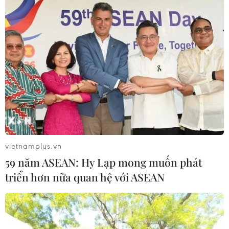
đầu vụ đâm dao ở trung tâm London
06/08/2026 06:00
Ba Lan thảo luận việc thành lập căn
cứ quân sự thường trực với Mỹ
06/08/2026 00:06
Liên hợp quốc: Xung đột Ukraine trải
vietnamplus.vn
qua tháng đẫm máu nhất
59 năm ASEAN: Hy Lạp mong muốn phát
05/08/2026 23:47
triển hơn nữa quan hệ với ASEAN
Đức điều tra vụ UAV gắn thuốc nổ
xuất hiện tại sân bay