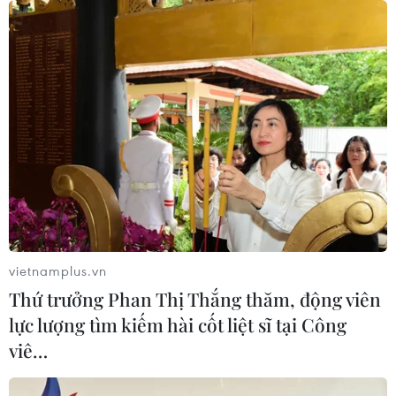
Italy và Hy Lạp trở thành điểm nóng
của virus Tây sông Nile
06/08/2026 13:24
NATO ưu tiên đẩy nhanh chuyển
giao hệ thống phòng không cho
Ukraine
06/08/2026 12:24
Thắt chặt tình hữu nghị sắt son giữa
vietnamplus.vn
các cựu chuyên gia quân sự Nga với
Thứ trưởng Phan Thị Thắng thăm, động viên
Việt Nam
lực lượng tìm kiếm hài cốt liệt sĩ tại Công
06/08/2026 06:23
viê…
Anh công bố kết quả điều tra ban