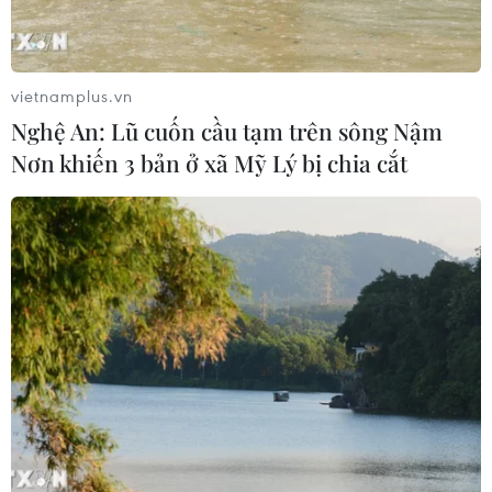
Tàu chở hàng của Thổ Nhĩ Kỳ bị tấn
công trên Biển Đen
vietnamplus.vn
Nghệ An: Lũ cuốn cầu tạm trên sông Nậm
04/08/2026 05:54
Nơn khiến 3 bản ở xã Mỹ Lý bị chia cắt
Vì sao Google khiến Mỹ và
EU đối đầu về chủ quyền số?
04/08/2026 04:13
Xem thêm