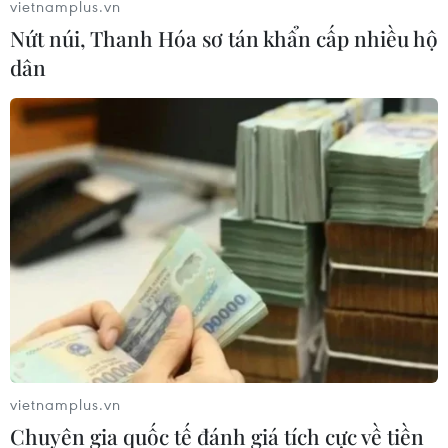
vietnamplus.vn
Nứt núi, Thanh Hóa sơ tán khẩn cấp nhiều hộ
dân
Góp ý hoàn thiện pháp luật về phòng,
chống mua bán người
04/04/2023 07:47
Sau hơn 10 năm thi hành, Luật phòng, chống mua bán
người đã bộc lộ một số bất cập, hạn chế, dẫn đến giảm
hiệu quả của công tác phòng, ngừa và đấu tranh chống
mua bán người.
vietnamplus.vn
Chuyên gia quốc tế đánh giá tích cực về tiền