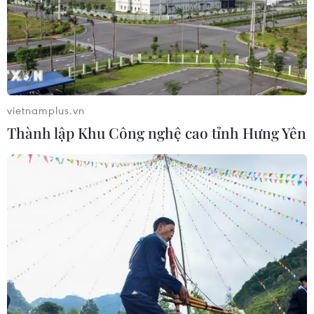
Cảnh báo thủ đoạn lừa đảo đưa lao
động thời vụ sang Hàn Quốc
06/08/2026 04:11
vietnamplus.vn
Thành lập Khu Công nghệ cao tỉnh Hưng Yên
24 năm tù cho 2 vợ chồng tổ
chức “bay lắc” tại Hà Nội
06/08/2026 03:46
Khởi tố thêm 6 đối tượng vụ lập
khống hồ sơ bảo hiểm y tế ở Đắk Lắk
05/08/2026 14:55