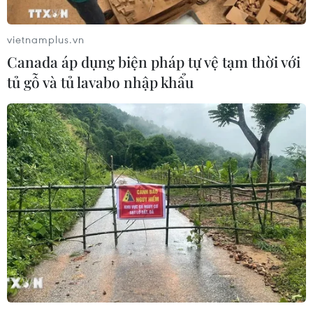
Thúc đẩy hợp tác nghị viện Việt Nam-Anh về
khoa học, công nghệ, đổi mới sáng tạo
vietnamplus.vn
Canada áp dụng biện pháp tự vệ tạm thời với
Trí thức Việt Nam tại Anh xây dựng cơ sở dữ
liệu chuyên gia đầu tiên
tủ gỗ và tủ lavabo nhập khẩu
TIN LIÊN QUAN