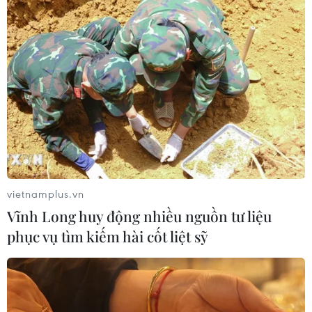
04/08/2026 14:34
Ba tỉnh biên giới đề xuất giải pháp
tăng hiệu quả chống buôn lậu thuốc
lá
04/08/2026 14:20
Xem thêm
vietnamplus.vn
Vĩnh Long huy động nhiều nguồn tư liệu
phục vụ tìm kiếm hài cốt liệt sỹ
CƠ QUAN CHỦ QUẢN: THÔNG TẤN XÃ VIỆT NAM