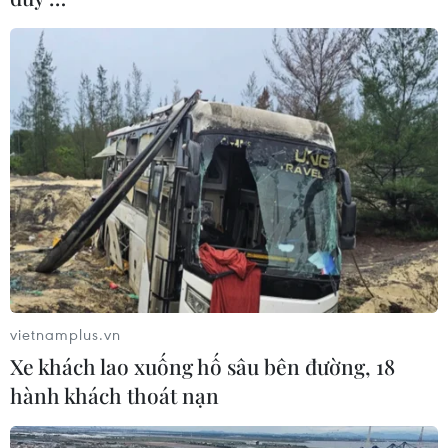
và mua bán người.
vietnamplus.vn
Xe khách lao xuống hố sâu bên đường, 18
Việt Nam cùng cộng đồng quốc tế nỗ lực
hành khách thoát nạn
phòng, chống mua bán người
13/03/2023 03:11