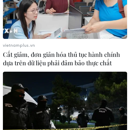
để không gian mạng để thực hiện
hành vi phạm tội.
(TTXVN/Vietnam+)
vietnamplus.vn
Cắt giảm, đơn giản hóa thủ tục hành chính
dựa trên dữ liệu phải đảm bảo thực chất