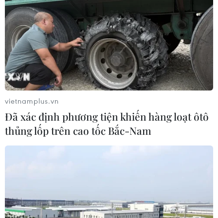
Thêm một nhóm dàn cảnh cướp giật
tại khu Tân Huê Viên sa lưới
06/08/2026 05:57
vietnamplus.vn
Khẩn trường khám nghiệm
Đã xác định phương tiện khiến hàng loạt ôtô
hiện trường, điều tra nguyên nhân
thủng lốp trên cao tốc Bắc-Nam
vụ cháy chợ Biên Hòa
06/08/2026 04:37
Nâng cao hiệu quả đấu tranh phòng,
chống tội phạm và vi phạm pháp luật
06/08/2026 04:13