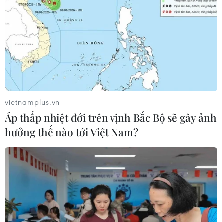
chống ma túy và tội phạm; tổ chức 3 buổi hội
thảo liên ngành nâng cao năng lực phòng,
chống mua bán người.
Từ năm 2021 đến nay, Bộ Tư lệnh Bộ đội Biên
phòng Việt Nam và Cơ quan Bảo vệ biên giới,
Cục Hợp tác Quốc tế, Bộ Nội vụ Anh đã triển
khai nhiều hoạt động hợp tác trong lĩnh vực
vietnamplus.vn
phòng, chống mua bán người./.
Áp thấp nhiệt đới trên vịnh Bắc Bộ sẽ gây ảnh
hưởng thế nào tới Việt Nam?
Tình hình mua bán người
vẫn diễn biến phức tạp
trên phạm vi cả nước
Với sự phát triển của Internet và
mạng xã hội hiện nay, tội phạm
mua bán người đã lợi dụng triệt