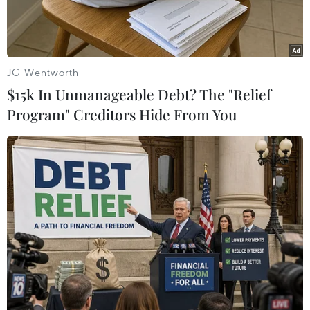
người.
JG Wentworth
$15k In Unmanageable Debt? The "Relief
Program" Creditors Hide From You
Trung tướng Lê Đức Thái và bà Victoria Pullen ký kết Thỏa thuận
hợp tác phòng, chống mua bán người. (Nguồn: Quân đội Nhân
dân)