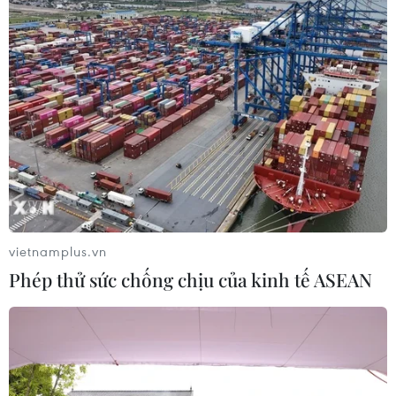
Chính phủ Việt Nam xác định phòng ngừa người di cư
trái phép và công tác đấu tranh phòng, chống mua bán
người là nhiệm vụ chính trị thường xuyên, lâu dài và
được thực hiện một cách chủ động....
vietnamplus.vn
Phép thử sức chống chịu của kinh tế ASEAN