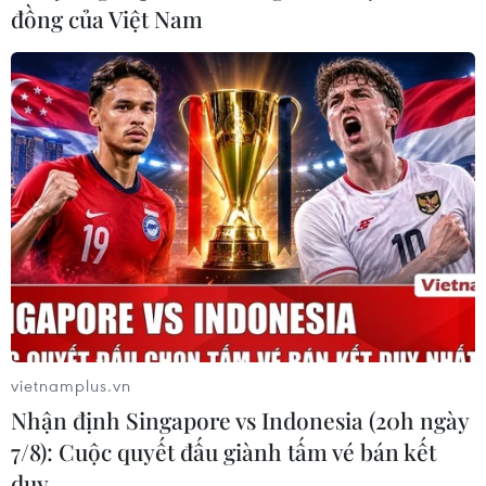
đồng của Việt Nam
Việt Nam sẵn sàng hợp tác quốc tế trong
phòng, chống mua bán người
22/06/2023 11:46
vietnamplus.vn
Chính phủ Việt Nam chủ trương thúc đẩy di cư hợp
Nhận định Singapore vs Indonesia (20h ngày
pháp, an toàn và trật tự, đồng thời kiên quyết đấu tranh
7/8): Cuộc quyết đấu giành tấm vé bán kết
phòng, chống di cư trái phép, đưa người di cư trái phép
duy …