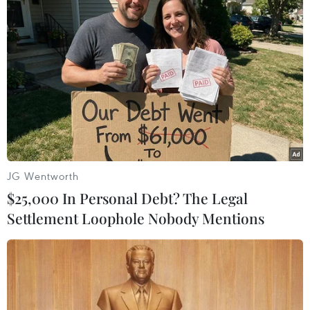
#Vòng loại World Cup 2026
#Đội tuyển Việt Nam
#Đội tuyển Philippines
#Michael Weiss
#AFC
Philippines
Theo dõi VietnamPlus
JG Wentworth
$25,000 In Personal Debt? The Legal
Settlement Loophole Nobody Mentions
TIN LIÊN QUAN