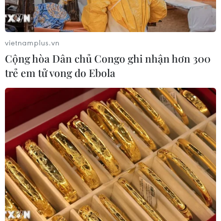
vietnamplus.vn
Cộng hòa Dân chủ Congo ghi nhận hơn 300
TIN CÙNG CHUYÊN MỤC
trẻ em tử vong do Ebola
Đội tuyển Việt Nam đối đầu Malaysia
tại bán kết ASEAN Cup 2026
08/08/2026 15:53
Chủ sân Azteca lỗ hơn 47 triệu USD vì
World Cup 2026
08/08/2026 06:43