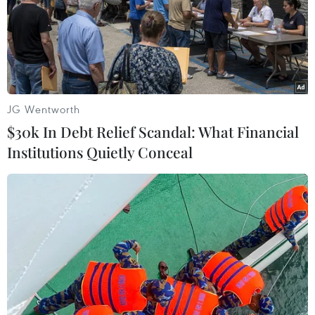
JG Wentworth
$30k In Debt Relief Scandal: What Financial
Institutions Quietly Conceal
Đội tuyển Việt Nam thăng tiến trên bảng
xếp hạng FIFA tháng 10
26/10/2023 13:44
Dù để thua Trung Quốc và Hàn Quốc ở loạt trận FIFA