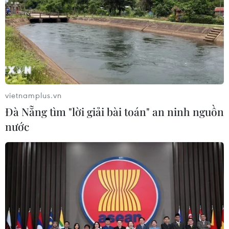
06/08/2026 04:12
Futsal Việt Nam bất bại sau trận hòa
khó tin trước chủ nhà Thái Lan
06/08/2026 02:38
vietnamplus.vn
Đà Nẵng tìm "lời giải bài toán" an ninh nguồn
Toàn cảnh ASEAN Cup: Thái
nước
Lan "thắng như chẻ tre", thách thức
tuyển Việt Nam
05/08/2026 07:15
Nhận định Philippines vs
Thái Lan: Madam Pang treo thưởng
tiền tỷ, "Voi chiến" quyết thắng