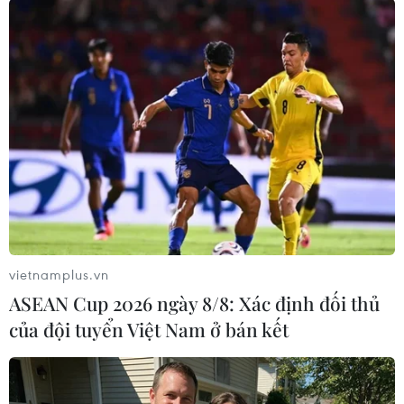
tại vòng loại World Cup trước Việt Nam và
Indonesia," Huấn luyện viên người Đức tuyên
bố./.
(TTXVN/Vietnam+)
vietnamplus.vn
ASEAN Cup 2026 ngày 8/8: Xác định đối thủ
của đội tuyển Việt Nam ở bán kết