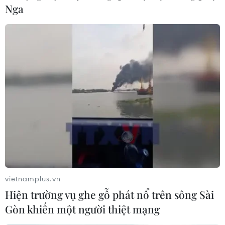
Nga
Đội tuyển Việt Nam: Bùi Tiến Dũng được
triệu tập thay Đỗ Duy Mạnh
06/11/2023 13:00
Trung vệ Bùi Tiến Dũng đã được HLV Philippe Troussie
triệu tập bổ sung vào danh sách Đội tuyển Việt Nam để
thay cho Duy Mạnh, chuẩn bị cho Vòng loại World Cup
2026.
vietnamplus.vn
Hiện trường vụ ghe gỗ phát nổ trên sông Sài
Gòn khiến một người thiệt mạng