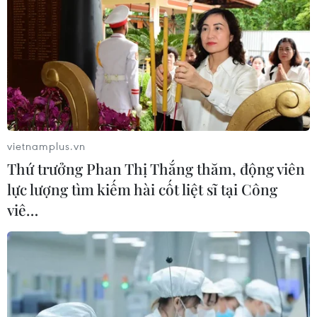
vietnamplus.vn
Thứ trưởng Phan Thị Thắng thăm, động viên
lực lượng tìm kiếm hài cốt liệt sĩ tại Công
viê…