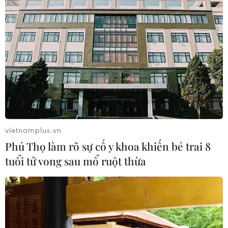
vietnamplus.vn
Phú Thọ làm rõ sự cố y khoa khiến bé trai 8
tuổi tử vong sau mổ ruột thừa