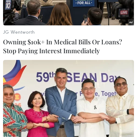
JG Wentworth
Owning $10k+ In Medical Bills Or Loans?
Stop Paying Interest Immediately
Huấn luyện viên Michael Weiss của Đội tuyển Philippines.
(Nguồn: ESPN)
Huấn luyện viên Michael Weiss của Đội tuyển
Philippines cho biết đội bóng của ông muốn tạo
bất ngờ ở trận gặp Đội tuyển Việt Nam trong