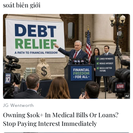
#AFC ASIAN Cup
#AFC Asian Cup 2023
soát biên giới
#Ngôi sao tỏa sáng
Theo dõi VietnamPlus
TIN LIÊN QUAN
JG Wentworth
Owning $10k+ In Medical Bills Or Loans?
Stop Paying Interest Immediately