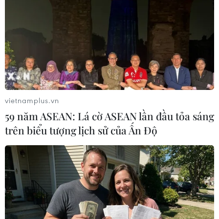
Lusail ở thủ đô Doha của Qatar.
vietnamplus.vn
59 năm ASEAN: Lá cờ ASEAN lần đầu tỏa sáng
trên biểu tượng lịch sử của Ấn Độ
AFC Asian Cup 2023: Lễ hội thần thoại
khai màn đại tiệc bóng đá châu Á