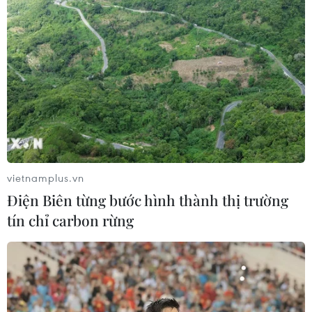
TIN CÙNG CHUYÊN MỤC
Chủ sân Azteca lỗ hơn 47 triệu USD vì
World Cup 2026
08/08/2026 06:43
ASEAN Cup 2026 ngày 8/8: Xác định
đối thủ của đội tuyển Việt Nam ở bán
kết
vietnamplus.vn
08/08/2026 03:50
Điện Biên từng bước hình thành thị trường
tín chỉ carbon rừng
Tuyển Việt Nam giành vé vào
bán kết, vì sao ông Kim Sang-sik vẫn
không vui?
08/08/2026 03:37