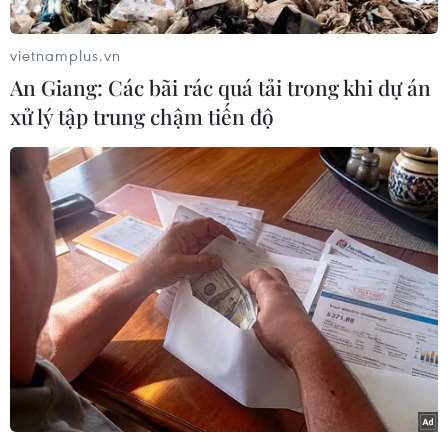
vietnamplus.vn
An Giang: Các bãi rác quá tải trong khi dự án
xử lý tập trung chậm tiến độ
Nhấp chuột để xem kích thước chuẩn.
Giải vô địch bóng đá châu Á lần thứ 18 (AFC
Asian Cup 2023) diễn ra từ 12/1-10/2/2024 tại
Qatar.
Trang tin thể thao quốc tế ESPN đã chọn lọc 13