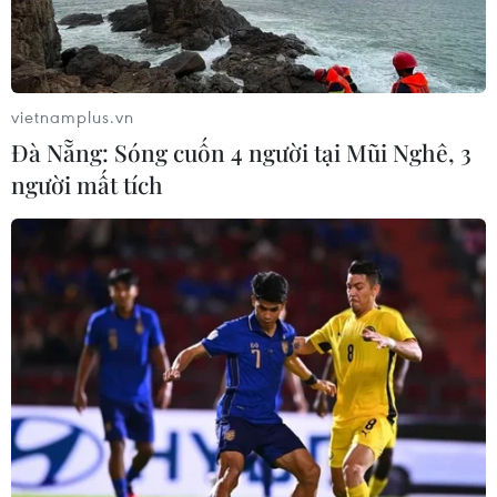
vietnamplus.vn
Đà Nẵng: Sóng cuốn 4 người tại Mũi Nghê, 3
người mất tích