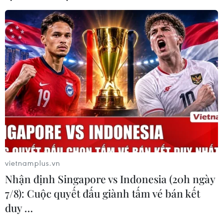
tuyển Việt Nam
05/08/2026 07:15
Nhận định Philippines vs
Thái Lan: Madam Pang treo thưởng
tiền tỷ, "Voi chiến" quyết thắng
04/08/2026 09:19
Đội tuyển Việt Nam nhận
thưởng 2 tỷ đồng sau thắng lợi trước
Indonesia
vietnamplus.vn
04/08/2026 04:16
Nhận định Singapore vs Indonesia (20h ngày
7/8): Cuộc quyết đấu giành tấm vé bán kết
Tuyển thủ Indonesia cúi đầu thành
duy …
khẩn xin lỗi người hâm mộ xứ vạn