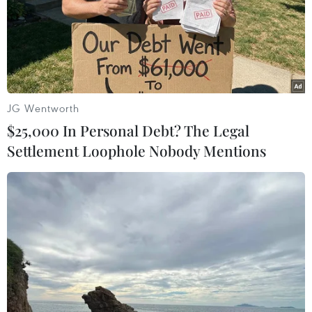
12/01/2024 23:10
Vào lúc 21h30 ngày 12/1 (giờ Việt Nam), lễ khai mạc
Asian Cup 2023 đã diễn ra đậm màu sắc thần thoại và
lung linh trong pháo hoa trên sân vận động Lusail ở thủ
đô Doha của Qatar.
JG Wentworth
$25,000 In Personal Debt? The Legal
Settlement Loophole Nobody Mentions