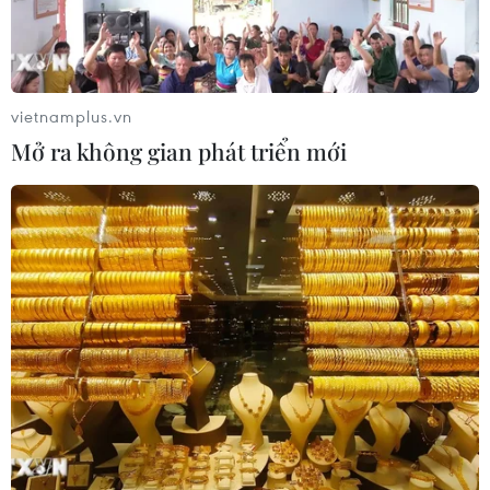
Nhận định Singapore vs
Indonesia (20h ngày 7/8): Cuộc quyết
đấu giành tấm vé bán kết duy nhất
07/08/2026 08:41
vietnamplus.vn
Mở ra không gian phát triển mới
Cục diện ASEAN Cup: Việt Nam
quyết giành ngôi đầu, Thái Lan vẫn
có thể bị loại
07/08/2026 02:29
Lịch thi đấu ASEAN Cup 2026 ngày
7/8: Việt Nam hướng đến ngôi đầu
07/08/2026 00:07
Công Phượng gặp thử thách lớn