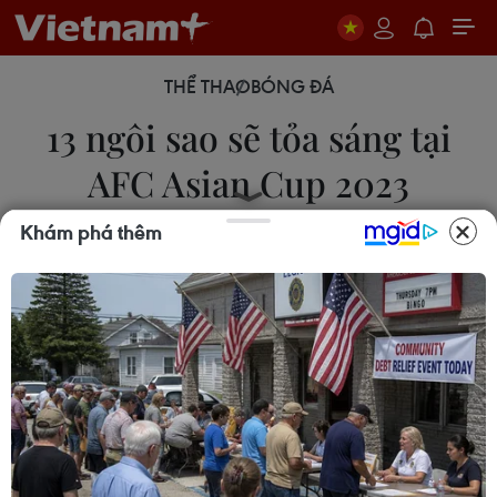
THỂ THAO
BÓNG ĐÁ
13 ngôi sao sẽ tỏa sáng tại
AFC Asian Cup 2023
Khám phá thêm
13/01/2024 03:06
Trang tin thể thao quốc tế ESPN đã chọn lọc 13 cầu
thủ được đánh giá sẽ tỏa sáng ở sân chơi lớn nhất
của bóng đá châu Á.