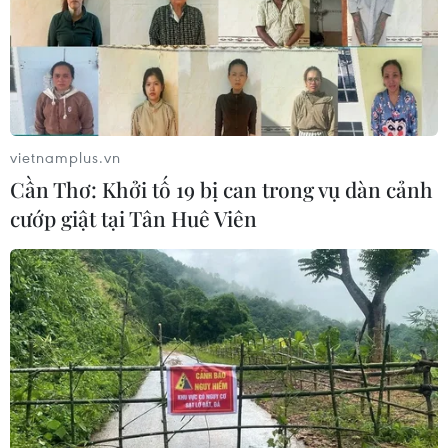
CƠ QUAN CHỦ QUẢN: THÔNG TẤN XÃ VIỆT NAM
Tổng Biên tập: TRẦN TIẾN DUẨN
Phó Tổng Biên tập: NGUYỄN THỊ TÁM, KHÚC THANH
vietnamplus.vn
THỦY
Cần Thơ: Khởi tố 19 bị can trong vụ dàn cảnh
cướp giật tại Tân Huê Viên
Sở hữu trí tuệ
Quy định sử dụng
RSS
Hỗ trợ
Ngôn ngữ
TTXVN
Dịch vụ tin
Quảng cáo
Liên hệ