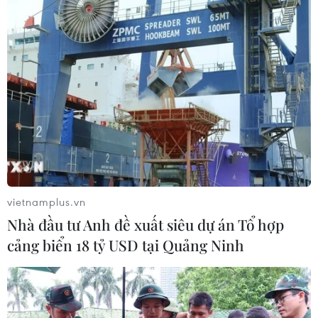
vietnamplus.vn
Nhà đầu tư Anh đề xuất siêu dự án Tổ hợp
cảng biển 18 tỷ USD tại Quảng Ninh