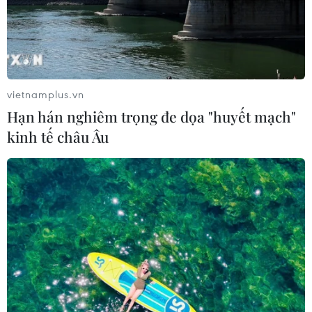
vietnamplus.vn
Hạn hán nghiêm trọng đe dọa "huyết mạch"
TIN CÙNG CHUYÊN MỤC
kinh tế châu Âu
Xem trực tiếp Việt Nam-Campuchia
tại ASEAN Cup 2026 trên kênh nào?
07/08/2026 09:49
Nhận định Singapore vs
Indonesia (20h ngày 7/8): Cuộc quyết
đấu giành tấm vé bán kết duy nhất