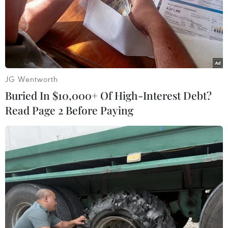
quân của huấn luyện viên Nguyễn Hữu Thắng tại giải
vô địch bóng đá Đông Nam Á do Suzuki tài trợ (AFF
Suzuki Cup) 2016.
JG Wentworth
Buried In $10,000+ Of High-Interest Debt?
Read Page 2 Before Paying
Tuyển Việt Nam đặt chân đến Myanmar