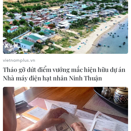
vietnamplus.vn
Tháo gỡ dứt điểm vướng mắc hiện hữu dự án
Nhà máy điện hạt nhân Ninh Thuận
Báo chí quốc tế đánh giá cao đội tuyển
Việt Nam tại AFF Suzuki Cup
15/11/2016 06:28
Báo chí quốc tế đã có nhiều bài viết đánh giá cao đội