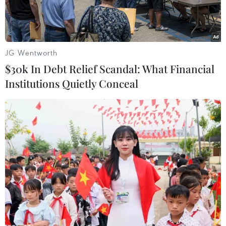
JG Wentworth
$30k In Debt Relief Scandal: What Financial
Institutions Quietly Conceal
Tiền đạo Irfan Bachdim (phải), đội Indonesia trong pha tranh
bóng với cầu thủ Kovanh Namthavixay, đội Lào. (Ảnh:
AFP/TTXVN)
Tiền đạo Irfan Bachdim đã gặp phải một chấn
thương nặng trong buổi tập mới đây của đội