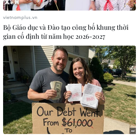
tuyển Indonesia, theo đó anh sẽ phải sớm nói
lời từ biệt với giải vô địch bóng đá Đông Nam Á
vietnamplus.vn
(AFF Suzuki Cup) 2016.
Bộ Giáo dục và Đào tạo công bố khung thời
Phát biểu trước báo giới ngày 15/11, huấn luyện
gian cố định từ năm học 2026-2027
viên Alfred Riedl của đội tuyển Indonesia nói:
“Bachdim bị chấn thương nghiêm trọng ở chân
và chúng tôi buộc phải để cậu ấy ở nhà. Cậu ấy
cần ít nhất 2 tháng để hồi phục.”
Chiến lược gia người Áo đã ngay lập tức triệu
tập Ferinando Pahabol - cầu thủ hiện đang đầu
quân cho câu lạc bộ Persipura Jayapura - thay
thế Bachdim. Tuy nhiên, đây vẫn được xem là
mất mát lớn đối với chiến thuật của huấn luyện
viên Alfred Riedl.