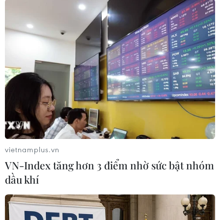
#Đội tuyển Indonesia
#Tiền đạo Irfan Bachdim
#AFF Suzuki Cup
#Chấn thương
#Huấn luyện viên Alfred Riedl
Indonesia
Theo dõi VietnamPlus
vietnamplus.vn
VN-Index tăng hơn 3 điểm nhờ sức bật nhóm
TIN LIÊN QUAN
dầu khí