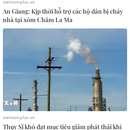
vietnamplus.vn
An Giang: Kịp thời hỗ trợ các hộ dân bị cháy
nhà tại xóm Chăm La Ma
AFF Suzuki Cup: Tuyển Singapore trông
chờ vào các cựu binh
16/11/2016 12:44
Huấn luyện viên V. Sundramoorthy vẫn đặt niềm tin vào
kinh nghiệm của các cựu binh như Baihakki Khaizan,
Daniel Bennett hay Fahrudin Mustafic.
vietnamplus.vn
Thụy Sĩ khó đạt mục tiêu giảm phát thải khí