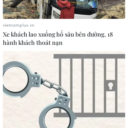
Indonesia: Thầy Kim cần thay đổi để
giành chiến thắng?
03/08/2026 00:06
vietnamplus.vn
Xe khách lao xuống hố sâu bên đường, 18
Đội tuyển Futsal Việt Nam giành
hành khách thoát nạn
chiến thắng đậm tại giải đấu ở Thái
Lan
02/08/2026 22:40
Nhận định Việt Nam vs Indonesia:
Chờ kỳ tích ngay tại 'chảo lửa'
Pakansari
02/08/2026 14:04
HLV Kim Sang Sik: 'Tuyển Việt Nam