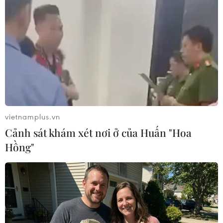
này./.
Xem kết quả chi tiết kèm người ghi bàn tại
đây
.
(Vietnam+)
vietnamplus.vn
Cảnh sát khám xét nơi ở của Huấn "Hoa
Hồng"