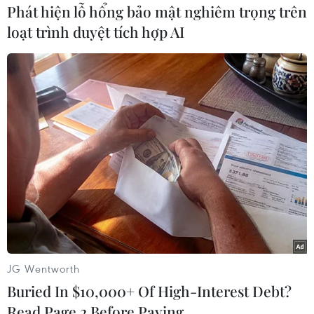
cầngiành 1 điểm trong trận gặp Andorra là
Phát hiện lỗ hổng bảo mật nghiêm trọng trên
giành vé đến Ba Lan và Ukraine, mà nhiệmvụ
loạt trình duyệt tích hợp AI
này thì nằm trong tầm tay.
JG Wentworth
Buried In $10,000+ Of High-Interest Debt?
Pháp phải chờ tới lượt cuối mới quyết định được
Read Page 2 Before Paying
số phận (Nguồn: Getty)