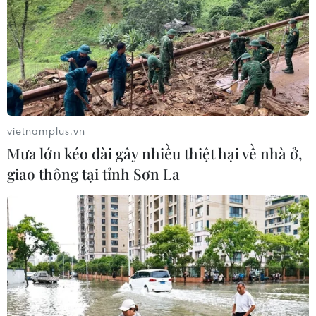
Nhận định Việt Nam vs
Indonesia: Thầy Kim cần thay đổi để
giành chiến thắng?
03/08/2026 00:06
vietnamplus.vn
Mưa lớn kéo dài gây nhiều thiệt hại về nhà ở,
Đội tuyển Futsal Việt Nam giành
giao thông tại tỉnh Sơn La
chiến thắng đậm tại giải đấu ở Thái
Lan
02/08/2026 22:40
Nhận định Việt Nam vs Indonesia:
Chờ kỳ tích ngay tại 'chảo lửa'
Pakansari