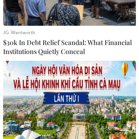
JG Wentworth
$30k In Debt Relief Scandal: What Financial
Institutions Quietly Conceal
(Nguồn: Times Higher Education)
Kênh truyền hình Sky News ngày 15/12 dẫn một
số nguồn tin cho biết các khoản tiền mà Anh
phải trả cho Liên minh châu Âu (EU) theo các
cam kết của Anh nếu nước nảy ra khỏi liên
minh, có thể lên tới 60 tỷ euro.