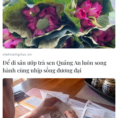
cuộc trưng cầu ý dân hôm 23/6.
vietnamplus.vn
Để di sản ướp trà sen Quảng An luôn song
hành cùng nhịp sống đương đại
Thủ tướng Anh kêu gọi nỗ lực vì một tiến
trình Brexit suôn sẻ