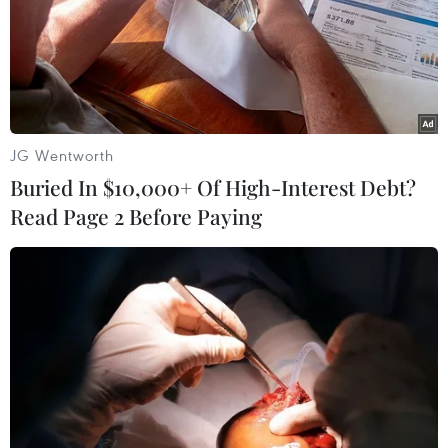
15/12/2016 11:13
Thủ tướng Anh Theresa May đã hoan nghênh việc lãnh
đạo 27 nước thành viên EU sẽ nhóm họp để thảo luận
công tác chuẩn bị cho tiến trình đàm phán Brexit.
JG Wentworth
Buried In $10,000+ Of High-Interest Debt?
Read Page 2 Before Paying