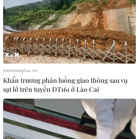
vietnamplus.vn
Khẩn trương phân luồng giao thông sau vụ
sạt lở trên tuyến ĐT161 ở Lào Cai