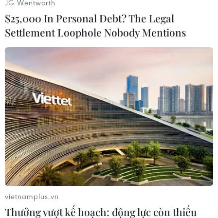
JG Wentworth
đến khi còn là thành viên của khối, còn các
$25,000 In Personal Debt? The Legal
khoản phí khác sẽ phải đàm phán./.
Settlement Loophole Nobody Mentions
(TTXVN/Vietnam+)
vietnamplus.vn
Thưởng vượt kế hoạch: động lực còn thiếu
#Du học Anh
#Anh rời EU
#Tiền lương