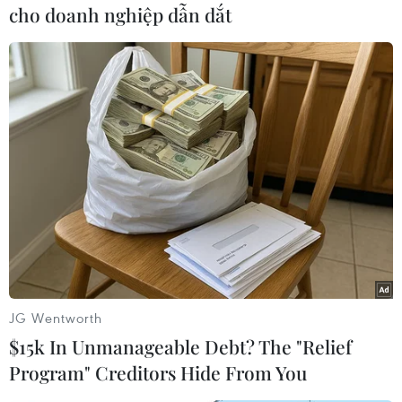
cho doanh nghiệp dẫn dắt
#Hiệp ước Lisbon
#Theresa May
#Brexit
#Thủ tướng Anh
Anh
Theo dõi VietnamPlus
TIN LIÊN QUAN
JG Wentworth
$15k In Unmanageable Debt? The "Relief
Program" Creditors Hide From You