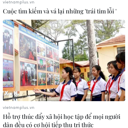
vietnamplus.vn
Cuộc tìm kiếm và vá lại những 'trái tim lỗi '
vietnamplus.vn
Hỗ trợ thúc đẩy xã hội học tập để mọi người
dân đều có cơ hội tiếp thu tri thức