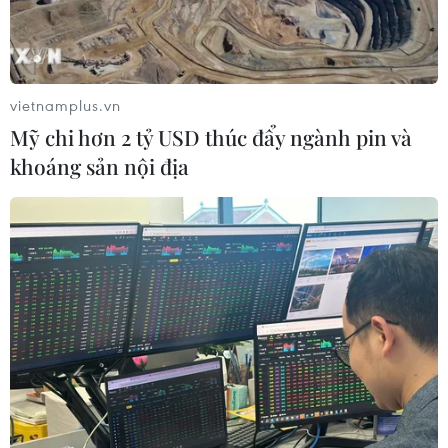
Lịch thi đấu ASEAN Cup 2026 ngày
7/8: Việt Nam hướng đến ngôi đầu
07/08/2026 00:07
vietnamplus.vn
Mỹ chi hơn 2 tỷ USD thúc đẩy ngành pin và
Công Phượng gặp thử thách lớn
khoáng sản nội địa
trong ngày tái xuất V-League 2026/27
06/08/2026 11:49
Nhận định Việt Nam vs
Campuchia: Vì sao thầy trò HLV Kim
Sang-sik cần giành ngôi đầu bảng?
06/08/2026 11:05
Nhận định Việt Nam vs Campuchia: