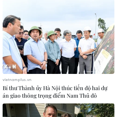
TIN CÙNG CHUYÊN MỤC
Chủ sân Azteca lỗ hơn 47 triệu USD vì
World Cup 2026
08/08/2026 06:43
vietnamplus.vn
Bí thư Thành ủy Hà Nội thúc tiến độ hai dự
ASEAN Cup 2026 ngày 8/8: Xác định
án giao thông trọng điểm Nam Thủ đô
đối thủ của đội tuyển Việt Nam ở bán
kết
08/08/2026 03:50