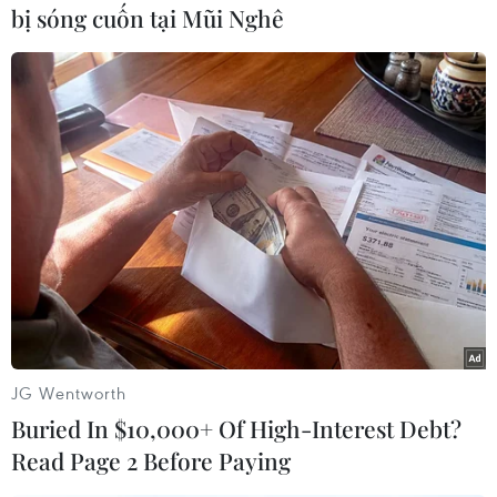
bị sóng cuốn tại Mũi Nghê
#Barcelona
#Arsenal
#Wojciech Szczesny
#Chiêu mộ
JG Wentworth
Buried In $10,000+ Of High-Interest Debt?
Read Page 2 Before Paying
Theo dõi VietnamPlus