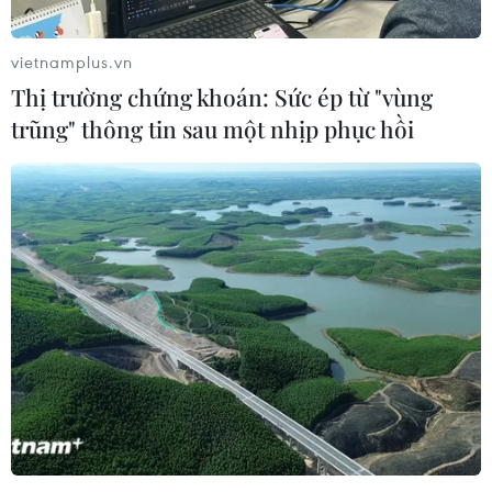
'Phù thủy Kim' sẽ xoay tua toan tính
đường dài?
vietnamplus.vn
06/08/2026 08:25
Thị trường chứng khoán: Sức ép từ "vùng
trũng" thông tin sau một nhịp phục hồi
HLV Kim Sang-sik: 'Tuyển Việt Nam
hướng tới chiến thắng để giữ ngôi
đầu bảng'
06/08/2026 07:25
Chủ tịch Liên đoàn Bóng đá thế giới
chịu sức ép chưa từng có
06/08/2026 04:12
Futsal Việt Nam bất bại sau trận hòa