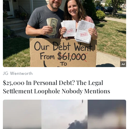
Tuyển Việt Nam giành vé vào
bán kết, vì sao ông Kim Sang-sik vẫn
không vui?
08/08/2026 03:37
Ông Kim Sang-sik trăn trở gì về
hàng phòng ngự trước bán kết
ASEAN Cup?
JG Wentworth
08/08/2026 00:13
$25,000 In Personal Debt? The Legal
Settlement Loophole Nobody Mentions
ASEAN Cup 2026: Truyền thông
châu Á ca ngợi chiến thắng của tuyển
Việt Nam
07/08/2026 22:58