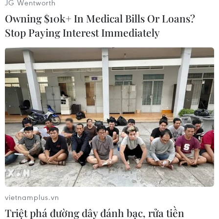
JG Wentworth
Anh
Áo
Owning $10k+ In Medical Bills Or Loans?
Stop Paying Interest Immediately
Theo dõi VietnamPlus
TIN LIÊN QUAN
vietnamplus.vn
Triệt phá đường dây đánh bạc, rửa tiền