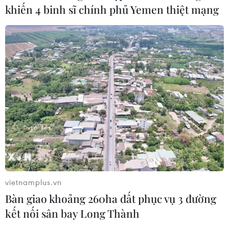
Xem thêm
khiến 4 binh sĩ chính phủ Yemen thiệt mạng
CƠ QUAN CHỦ QUẢN: THÔNG TẤN XÃ VIỆT NAM
Tổng Biên tập: TRẦN TIẾN DUẨN
Phó Tổng Biên tập: NGUYỄN THỊ TÁM, KHÚC THANH
THỦY
Sở hữu trí tuệ
Quy định sử dụng
RSS
Hỗ trợ
vietnamplus.vn
Ngôn ngữ
TTXVN
Bàn giao khoảng 260ha đất phục vụ 3 đường
kết nối sân bay Long Thành
Dịch vụ tin
Quảng cáo