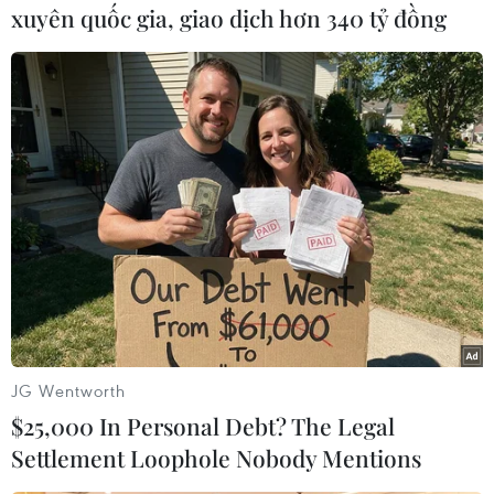
xuyên quốc gia, giao dịch hơn 340 tỷ đồng
Tháng 12: Huy động hơn 17 nghìn tỷ đồng
trái phiếu
02/01/2014 03:24
Trong tháng 12, HNX đã tổ chức 10 phiên đấu thầu trái
phiếu Chính phủ với giá trị huy động đạt hơn 17 tỷ đồng.
JG Wentworth
$25,000 In Personal Debt? The Legal
Settlement Loophole Nobody Mentions