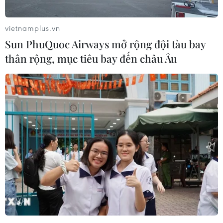
vietnamplus.vn
Sun PhuQuoc Airways mở rộng đội tàu bay
thân rộng, mục tiêu bay đến châu Âu
TIN CÙNG CHUYÊN MỤC
Chứng khoán châu Á khởi sắc nhờ kỳ
vọng Fed giữ nguyên lãi suất
10/08/2026 09:41
VN-Index tăng gần 9 điểm nhờ nhóm
ngân hàng và năng lượng
10/08/2026 09:30