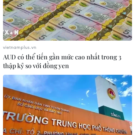
02/08/2026 11:18
Thị trường phục hồi trong “nghi
ngờ”: Điểm tựa nội lực và áp lực
phân hóa
vietnamplus.vn
01/08/2026 04:32
AUD có thể tiến gần mức cao nhất trong 3
thập kỷ so với đồng yen
Phố Wall tăng điểm nhờ nhóm công
nghệ, bất chấp áp lực từ lãi suất
01/08/2026 03:28
Chứng khoán bứt tốc cuối phiên, chỉ
số VN-Index tăng gần 40 điểm
30/07/2026 08:47