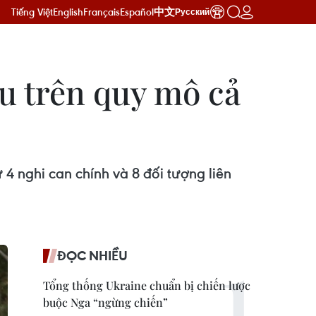
Tiếng Việt
English
Français
Español
中文
Русский
u trên quy mô cả
 4 nghi can chính và 8 đối tượng liên
ĐỌC NHIỀU
Tổng thống Ukraine chuẩn bị chiến lược
buộc Nga “ngừng chiến”