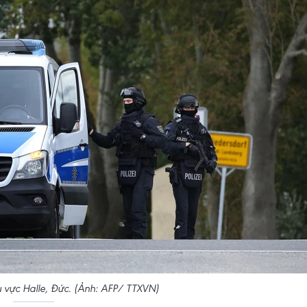
u vực Halle, Đức. (Ảnh: AFP/ TTXVN)