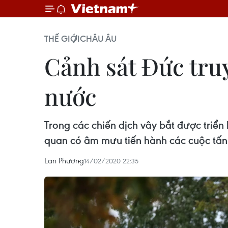
THẾ GIỚI
CHÂU ÂU
Cảnh sát Đức tru
nước
Trong các chiến dịch vây bắt được triển 
quan có âm mưu tiến hành các cuộc tấ
Lan Phương
14/02/2020 22:35