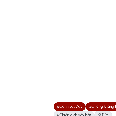
#Cảnh sát Đức
#Chống khủng 
#Chiến dịch vây bắt
Đức