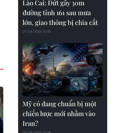
Lào Cai: Đứt gãy 30m
đường tỉnh 161 sau mưa
lớn, giao thông bị chia cắt
07/08/2026 10:08
Mỹ có đang chuẩn bị một
chiến lược mới nhằm vào
Iran?
07/08/2026 10:08