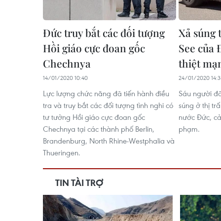
Đức truy bắt các đối tượng
Xả súng t
Hồi giáo cực đoan gốc
See của 
Chechnya
thiệt mạ
14/01/2020 10:40
24/01/2020 14:
Lực lượng chức năng đã tiến hành điều
Sáu người đã
tra và truy bắt các đối tượng tình nghi có
súng ở thị t
tư tưởng Hồi giáo cực đoan gốc
nước Đức, cả
Chechnya tại các thành phố Berlin,
phạm.
Brandenburg, North Rhine-Westphalia và
Thueringen.