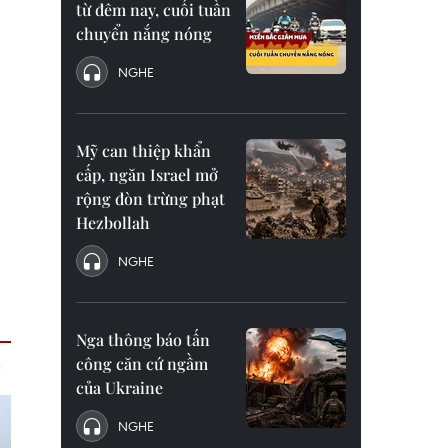
từ đêm nay, cuối tuần
chuyển nắng nóng
NGHE
Mỹ can thiệp khẩn
cấp, ngăn Israel mở
rộng đòn trừng phạt
Hezbollah
NGHE
Nga thông báo tấn
công căn cứ ngầm
của Ukraine
NGHE