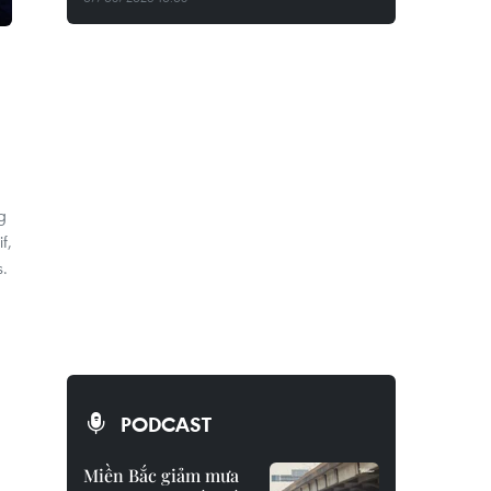
g
f,
s.
PODCAST
Miền Bắc giảm mưa