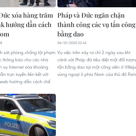
Đức xóa hàng trăm
Pháp và Đức ngăn chặn
nk hướng dẫn cách
thành công các vụ tấn công
bom
bằng dao
48
06/01/2020 02:42
h sát phòng chống tội phạm
Vụ việc trên xảy ra chỉ 2 ngày sau khi
c thông báo cho các nhà
cảnh sát Pháp đã tiêu diệt một đối tượn
h vụ Internet xóa khoảng
tấn bằng dao tại một công viên ở Villejui
n trực tuyến liên kết với
vùng ngoại ô phía Nam của thủ đô Pari
 web hướng dẫn cách chế