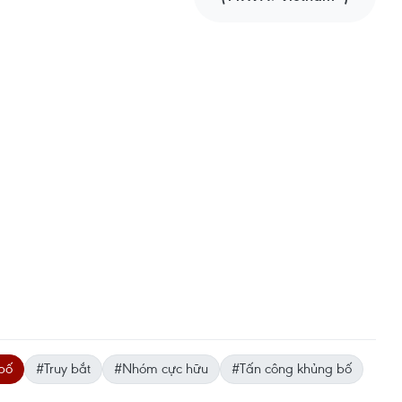
bố
#Truy bắt
#Nhóm cực hữu
#Tấn công khủng bố