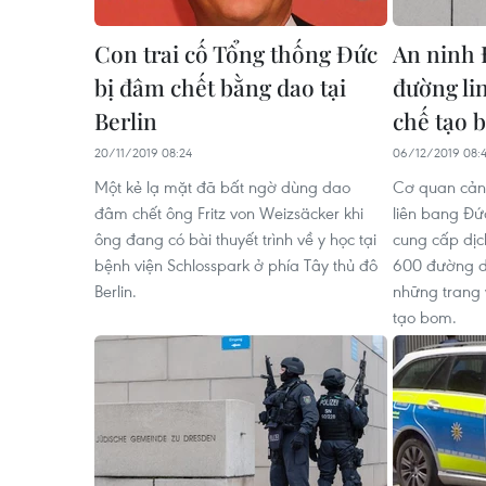
Con trai cố Tổng thống Đức
An ninh 
bị đâm chết bằng dao tại
đường li
Berlin
chế tạo 
20/11/2019 08:24
06/12/2019 08:
Một kẻ lạ mặt đã bất ngờ dùng dao
Cơ quan cản
đâm chết ông Fritz von Weizsäcker khi
liên bang Đứ
ông đang có bài thuyết trình về y học tại
cung cấp dịc
bệnh viện Schlosspark ở phía Tây thủ đô
600 đường dẫ
Berlin.
những trang
tạo bom.