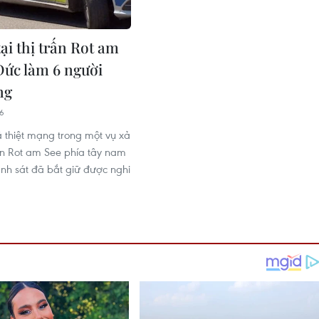
ại thị trấn Rot am
Đức làm 6 người
ng
36
 thiệt mạng trong một vụ xả
rấn Rot am See phía tây nam
nh sát đã bắt giữ được nghi