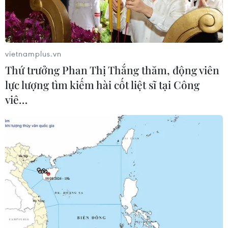
vietnamplus.vn
Thứ trưởng Phan Thị Thắng thăm, động viên
lực lượng tìm kiếm hài cốt liệt sĩ tại Công
viê…
PSG thông báo Lionel Messi dương tính
với virus SARS-CoV-2
02/01/2022 13:26
Tiền đạo người Argentina Lionel Messi cùng 3 cầu thủ
khác của PSG gồm Juan Bernat, Sergio Rico và Nathan
Bitumazala cũng có kết quả xét nghiệm dương tính với
COVID-19.