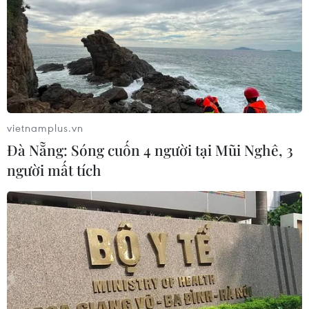
vietnamplus.vn
Đà Nẵng: Sóng cuốn 4 người tại Mũi Nghê, 3
người mất tích