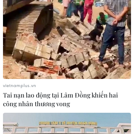
Lịch thi đấu ASEAN Cup 2026 ngày
7/8: Việt Nam hướng đến ngôi đầu
07/08/2026 00:07
Công Phượng gặp thử thách lớn
trong ngày tái xuất V-League 2026/27
06/08/2026 11:49
vietnamplus.vn
Tai nạn lao động tại Lâm Đồng khiến hai
Nhận định Việt Nam vs
công nhân thương vong
Campuchia: Vì sao thầy trò HLV Kim
Sang-sik cần giành ngôi đầu bảng?
06/08/2026 11:05