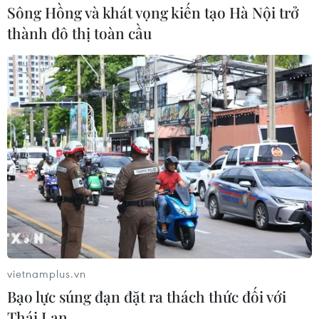
Top 10 cầu thủ có lượng theo dõi đông đảo
Sông Hồng và khát vọng kiến tạo Hà Nội trở
nhất trên Instagram
thành đô thị toàn cầu
14/02/2022 04:36
Đứng đầu danh sách là ngôi sao của Manchester
United Cristiano Ronaldo với 401 triệu người theo dõi,
tiếp đó là 2 cầu thủ của PSG là Lionel Messi cùng
Neymar với lần lượt 307 triệu và 170 triệu.
vietnamplus.vn
Bạo lực súng đạn đặt ra thách thức đối với
Thái Lan