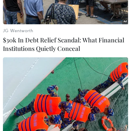
nào.
JG Wentworth
$30k In Debt Relief Scandal: What Financial
Institutions Quietly Conceal
Tiền đạo người Argentina Lionel Messi (trái) đánh đầu ghi bàn
thắng cho CLB Barcelona vào lưới Celta de Vigo trong trận đấu
của giải vô địch quốc gia Tây Ban Nha trên sân Camp Nou,
ngày 4/11/2008. (Ảnh: AFP/TTXVN)
Cuối cùng, điều mà những người hâm mộ câu