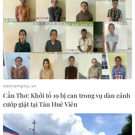
vietnamplus.vn
Cần Thơ: Khởi tố 19 bị can trong vụ dàn cảnh
cướp giật tại Tân Huê Viên