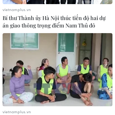
bước vào thử thách lớn nhất
vietnamplus.vn
03/08/2026 13:04
Bí thư Thành ủy Hà Nội thúc tiến độ hai dự
án giao thông trọng điểm Nam Thủ đô
Xem trực tiếp Indonesia-Việt Nam tại
ASEAN Cup 2026 trên kênh nào?
03/08/2026 09:21
Đội tuyển Việt Nam đặt mục
tiêu 3 điểm, cảnh báo Indonesia
trước giờ G
03/08/2026 07:39
Xem thêm
vietnamplus.vn