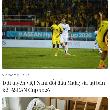
vietnamplus.vn
Đội tuyển Việt Nam đối đầu Malaysia tại bán
# Barcelona
#Xavi Hernandez
#Real Madrid
kết ASEAN Cup 2026
#Lionel Messi
#Champions League
Tây Ban Nha