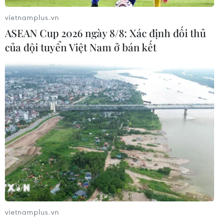
Trong giai đoạn từ 8/10/2020-7/8/2021, Messi ghi 43
bàn thắng sau 47 trận đấu, có 17 đường kiến tạo, đoạt
vietnamplus.vn
cúp Nhà Vua với Barca và cùng đội tuyển Argentina vô
ASEAN Cup 2026 ngày 8/8: Xác định đối thủ
địch Copa America.
của đội tuyển Việt Nam ở bán kết
vietnamplus.vn