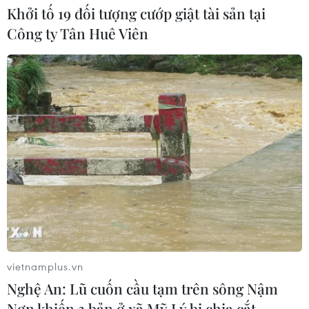
Khởi tố 19 đối tượng cướp giật tài sản tại
Công ty Tân Huê Viên
CƠ QUAN CHỦ QUẢN: THÔNG TẤN XÃ VIỆT NAM
Tổng Biên tập: TRẦN TIẾN DUẨN
Phó Tổng Biên tập: NGUYỄN THỊ TÁM, KHÚC THANH
THỦY
Sở hữu trí tuệ
Quy định sử dụng
RSS
Hỗ trợ
Ngôn ngữ
TTXVN
vietnamplus.vn
Dịch vụ tin
Quảng cáo
Nghệ An: Lũ cuốn cầu tạm trên sông Nậm
Liên hệ
Nơn khiến 3 bản ở xã Mỹ Lý bị chia cắt