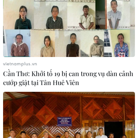
06/08/2026 04:12
Futsal Việt Nam bất bại sau trận hòa
khó tin trước chủ nhà Thái Lan
06/08/2026 02:38
vietnamplus.vn
Cần Thơ: Khởi tố 19 bị can trong vụ dàn cảnh
Toàn cảnh ASEAN Cup: Thái
cướp giật tại Tân Huê Viên
Lan "thắng như chẻ tre", thách thức
tuyển Việt Nam
05/08/2026 07:15
Nhận định Philippines vs
Thái Lan: Madam Pang treo thưởng