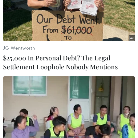
4
Ajax
3
0
1
2
-5
Lâm Anh (Vietnam+)
JG Wentworth
$25,000 In Personal Debt? The Legal
Settlement Loophole Nobody Mentions