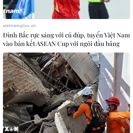
vietnamplus.vn
Đình Bắc rực sáng với cú đúp, tuyển Việt Nam
vào bán kết ASEAN Cup với ngôi đầu bảng
NASA tuyên bố tiếp tục sử dụng tàu vũ trụ
Soyuz của Nga
12/10/2018 22:00
Ngày 12/10, Cơ quan Hàng không vũ trụ Mỹ (NASA)
tuyên bố sẽ vẫn sử dụng tàu vũ trụ Soyuz của Nga sau
sự cố cất cánh với tàu vũ trụ Soyuz MS-10 tại
Kazakhstan trước đó một ngày.