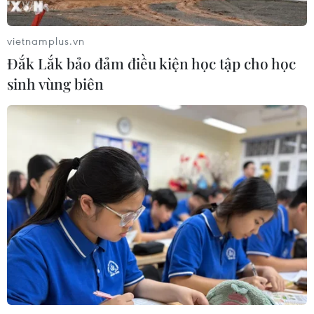
04/08/2026 04:13
vietnamplus.vn
Đắk Lắk bảo đảm điều kiện học tập cho học
Máy bay chở khách nội địa đầu tiên
sinh vùng biên
của Nga hoàn tất chuyến bay thử
nghiệm
04/08/2026 01:25
Bí mật sau những chung cư không
niên hạn ở Pháp
04/08/2026 01:03
Ukraine tiếp tục dội UAV vào
kho hàng của nền tảng bán lẻ lớn tại