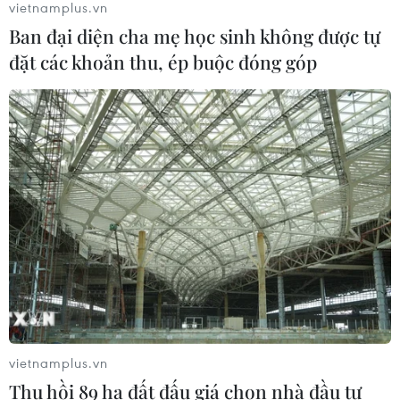
Nga
vietnamplus.vn
03/08/2026 15:02
Ban đại diện cha mẹ học sinh không được tự
đặt các khoản thu, ép buộc đóng góp
Lãnh đạo EU kêu gọi 'hành động
thống nhất' về biên giới
03/08/2026 14:35
Xem thêm
CƠ QUAN CHỦ QUẢN: THÔNG TẤN XÃ VIỆT NAM
vietnamplus.vn
Tổng Biên tập: TRẦN TIẾN DUẨN
Thu hồi 89 ha đất đấu giá chọn nhà đầu tư