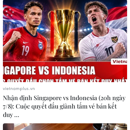
phát tín hiệu về việc phân tách giữa tầng thứ 1
và tầng thứ 2 của tên lửa.
Hiện Roscosmos đang tiến hành hàng loạt biện
pháp nhằm bảo đảm an toàn cho các chuyến
bay vào vũ trụ sau này.
Roscosmos là cơ quan chính phủ chịu trách
nhiệm về các chương trình khoa học vũ trụ và
nghiên cứu không gian của Nga./.
(TTXVN/Vietnam+)
vietnamplus.vn
Nhận định Singapore vs Indonesia (20h ngày
7/8): Cuộc quyết đấu giành tấm vé bán kết
duy …