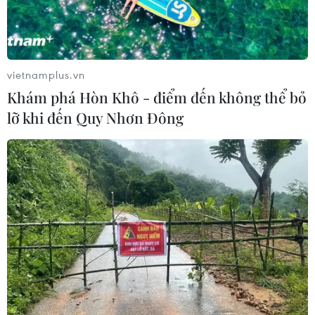
vietnamplus.vn
Khám phá Hòn Khô - điểm đến không thể bỏ
lỡ khi đến Quy Nhơn Đông
TIN CÙNG CHUYÊN MỤC
Liên hợp quốc kêu gọi chấm dứt tấn