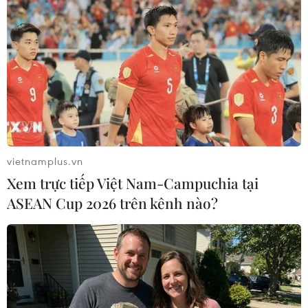
Theo dõi VietnamPlus
TIN LIÊN QUAN
vietnamplus.vn
Xem trực tiếp Việt Nam-Campuchia tại
ASEAN Cup 2026 trên kênh nào?