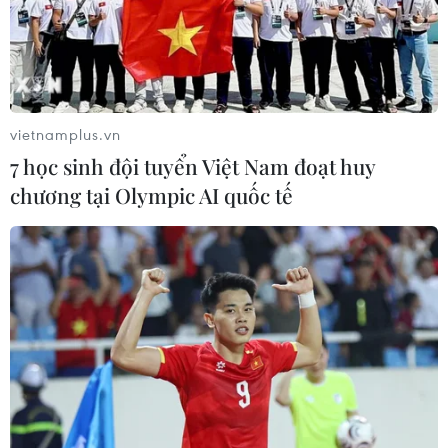
vietnamplus.vn
7 học sinh đội tuyển Việt Nam đoạt huy
Nga có thể nối lại các chuyến bay lên ISS
chương tại Olympic AI quốc tế
vào mùa Xuân 2019
12/10/2018 09:25
Hai nhà du hành vũ trụ vừa vượt qua qua sự cố tên lửa
đẩy Soyuz sẽ thực hiện chuyến bay lên Trạm vũ trụ quốc
tế (ISS) vào mùa Xuân năm 2019.