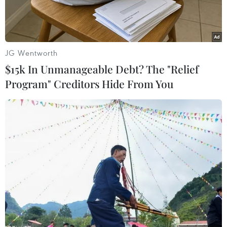
dụng.
JG Wentworth
$15k In Unmanageable Debt? The "Relief
Program" Creditors Hide From You
(Nguồn: Spaceleer)
Cơ quan kiểm toán quốc gia Liên bang
Nga thông báo đã phát hiện nhiều bất thường
trong hoạt động tài chính của Cơ quan Vũ trụ
Liên bang Nga (Roscosmos) với số tiền bị thất