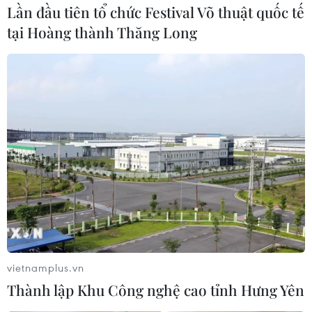
Giám đốc điều hành phụ trách chương trình bay của Cơ
Lần đầu tiên tổ chức Festival Võ thuật quốc tế
quan Vũ trụ Nga Roscosmos, thông báo nguyên nhân
tại Hoàng thành Thăng Long
khiến tên lửa đẩy Soyuz gặp sự cố trong vụ phóng hồi
giữa tháng là do thiết bị cảm biến bị lỗi.
vietnamplus.vn
Thành lập Khu Công nghệ cao tỉnh Hưng Yên