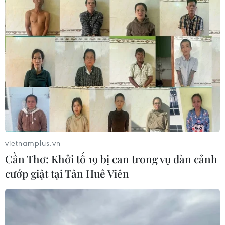
vietnamplus.vn
Cần Thơ: Khởi tố 19 bị can trong vụ dàn cảnh
cướp giật tại Tân Huê Viên