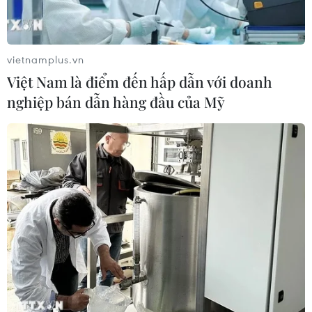
vietnamplus.vn
Việt Nam là điểm đến hấp dẫn với doanh
nghiệp bán dẫn hàng đầu của Mỹ
Đức: Đảng SPD nhất trí duy trì liên minh
cầm quyền với CDU/CSU
06/12/2019 23:42
Các nhà lãnh đạo SPD đã nhất trí tiếp tục duy trì liên
minh cầm quyền, song sẽ phải thảo luận lại với liên
đảng bảo thủ về một số vấn đề cho công việc của chính
phủ thời gian tới.