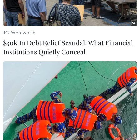
pháp vào năm 2021.
JG Wentworth
$30k In Debt Relief Scandal: What Financial
Institutions Quietly Conceal
Thủ tướng Đức Angela Merkel (thứ 2, phải) cùng các lãnh đạo
Liên minh Dân chủ/Xã hội Cơ đốc giáo (CDU/CSU) và đảng
Dân chủ xã hội (SPD). (Ảnh: AFP/TTXVN)
Phóng viên TTXVN tại Berlin dẫn kết quả một