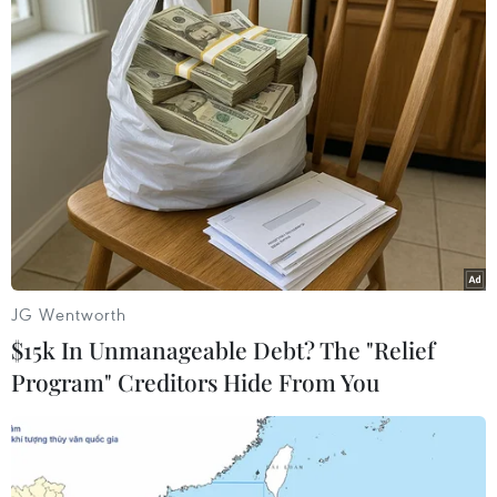
JG Wentworth
$15k In Unmanageable Debt? The "Relief
Đức: Lãnh đạo CDU bác xuất đàm phán lại
Program" Creditors Hide From You
thỏa thuận liên minh
17/11/2019 23:44
Chủ tịch CDU Kramp-Karrenbauer cho biết thỏa thuận