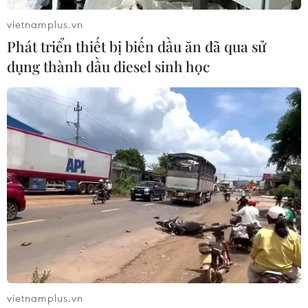
vietnamplus.vn
Phát triển thiết bị biến dầu ăn đã qua sử
dụng thành dầu diesel sinh học
Chưa có gương mặt thực sự sáng giá thay
thế Thủ tướng Đức Merkel
29/12/2019 08:01
Hiện chính trường Đức chưa có gương mặt nào thực sự
sáng giá để có thể thay thế Thủ tướng Angela Merkel
khi bà rút lui khỏi chính trường.
vietnamplus.vn