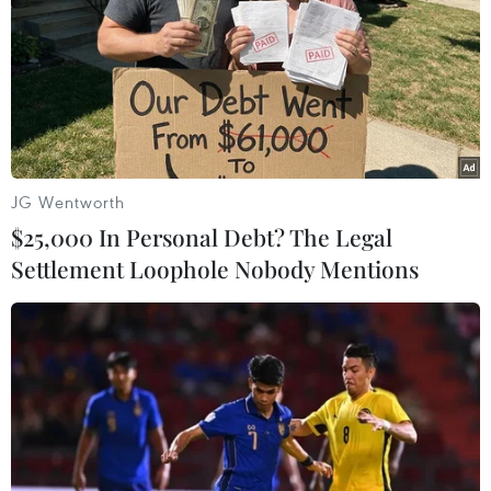
thắng trong bầu lãnh đạo SPD
01/12/2019 00:02
Đảng Dân chủ Xã hội Đức (SPD) cho biết ông Norbert
Walter-Borjans và liên danh tranh cử Saskia Esken đã
giành được khoảng 53% phiếu bầu của các đảng viên.
JG Wentworth
$25,000 In Personal Debt? The Legal
Settlement Loophole Nobody Mentions