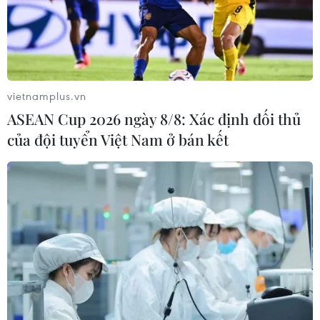
Đức: Kết quả bầu lãnh đạo SPD
làm lung lay liên minh cầm quyền
01/12/2019 09:07
vietnamplus.vn
Cặp liên danh vừa được bầu làm lãnh đạo đảng SPD,
ASEAN Cup 2026 ngày 8/8: Xác định đối thủ
ông Norbert Walter-Borjans và bà Saskia Esken thường
của đội tuyển Việt Nam ở bán kết
xuyên chỉ trích việc thành lập liên minh cầm quyền với
đảng CDU của Thủ tướng Đức Angela Merkel.