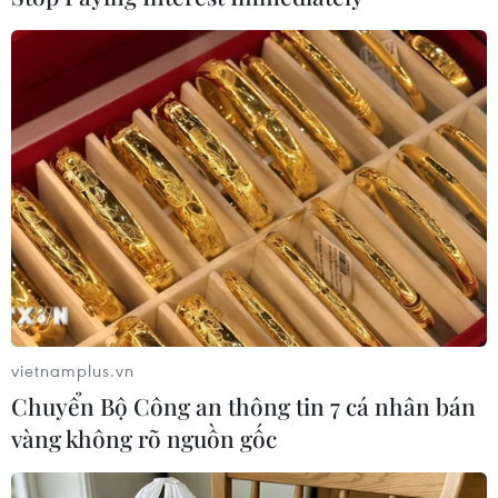
#Liên minh cầm quyền Đức
#Thăm dò dư luận
#Frank-Walter Steinmeier
#Angela Merkel
#CDU/CSU
#SPD
Đức
Theo dõi VietnamPlus
vietnamplus.vn
Chuyển Bộ Công an thông tin 7 cá nhân bán
vàng không rõ nguồn gốc
TIN LIÊN QUAN