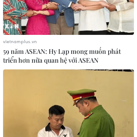
vietnamplus.vn
59 năm ASEAN: Hy Lạp mong muốn phát
triển hơn nữa quan hệ với ASEAN
TIN CÙNG CHUYÊN MỤC
Iceland trước cuộc trưng cầu ý dân
về nối lại đàm phán gia nhập EU
08/08/2026 07:54
Italy bác tối hậu thư của Tây Ban Nha