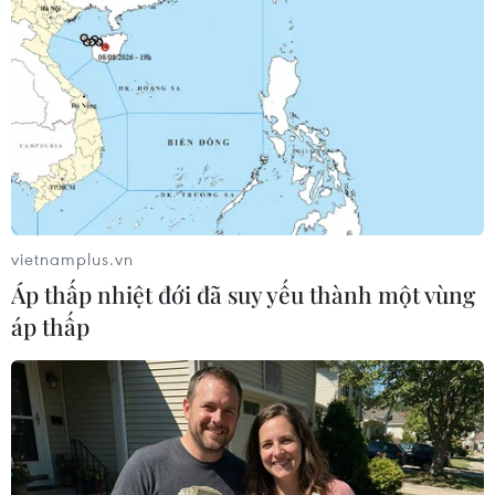
liên minh hiện vẫn có giá trị và tốt đẹp, điều đó đồng
nghĩa với việc sẽ không có lý do gì lại đưa nó ra để
tranh luận.
vietnamplus.vn
Áp thấp nhiệt đới đã suy yếu thành một vùng
áp thấp
Đức: Đối thủ của Thủ tướng Merkel chiến