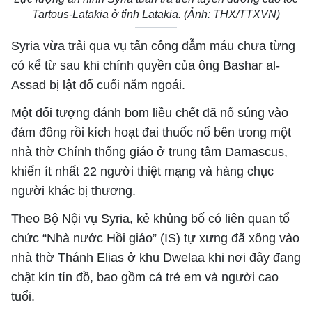
Lực lượng an ninh Syria tuần tra trên tuyến đường cao tốc
Tartous-Latakia ở tỉnh Latakia. (Ảnh: THX/TTXVN)
Syria vừa trải qua vụ tấn công đẫm máu chưa từng
có kể từ sau khi chính quyền của ông Bashar al-
Assad bị lật đổ cuối năm ngoái.
Một đối tượng đánh bom liều chết đã nổ súng vào
đám đông rồi kích hoạt đai thuốc nổ bên trong một
nhà thờ Chính thống giáo ở trung tâm Damascus,
khiến ít nhất 22 người thiệt mạng và hàng chục
người khác bị thương.
Theo Bộ Nội vụ Syria, kẻ khủng bố có liên quan tổ
chức “Nhà nước Hồi giáo” (IS) tự xưng đã xông vào