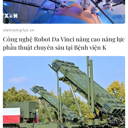
vietnamplus.vn
Công nghệ Robot Da Vinci nâng cao năng lực
phẫu thuật chuyên sâu tại Bệnh viện K
Tòa nhà bị hư hại sau trận động đất ở thành phố General
Santos, Philippines, ngày 8/6/2026. (Ảnh: THX/TTXVN)
Ngày 10/6, giới chức Philippines tiếp tục cập
nhật thiệt hại về người và của sau trận động đất