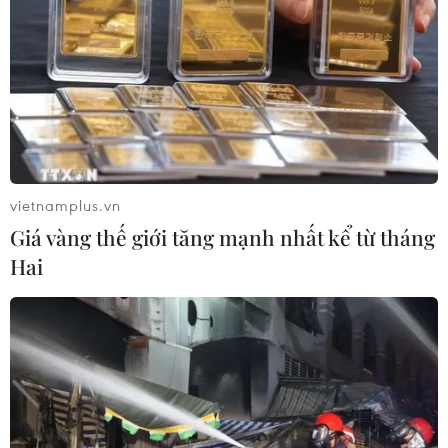
TIN LIÊN QUAN
vietnamplus.vn
Giá vàng thế giới tăng mạnh nhất kể từ tháng
Hai
Động đất tại Philippines: Thiệt hại về
người và của tiếp tục tăng