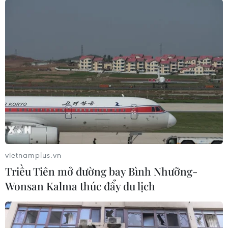
Khoảng 20.000 người mất
nhà cửa
Trận động đất 7,8 độ tại đảo
Mindanao khiến 37 người thiệt
mạng, gần 500 người bị thương
và khoảng 20.000 người phải sơ
tán, trong khi công tác cứu hộ vẫn
đang được khẩn trương triển khai.
(TTXVN/Vietnam+)
vietnamplus.vn
Triều Tiên mở đường bay Bình Nhưỡng-
Wonsan Kalma thúc đẩy du lịch