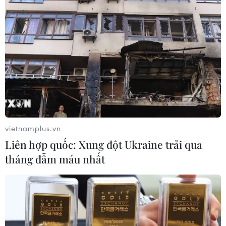
#động đất tại Philippines
#dư chấn động đất
#sóng thần
Philippines
vietnamplus.vn
Liên hợp quốc: Xung đột Ukraine trải qua
tháng đẫm máu nhất
Theo dõi VietnamPlus