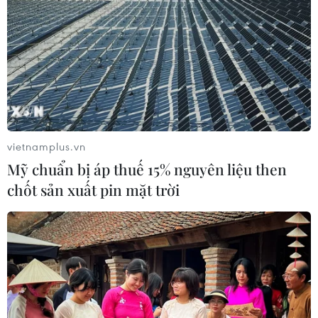
vietnamplus.vn
Mỹ chuẩn bị áp thuế 15% nguyên liệu then
chốt sản xuất pin mặt trời