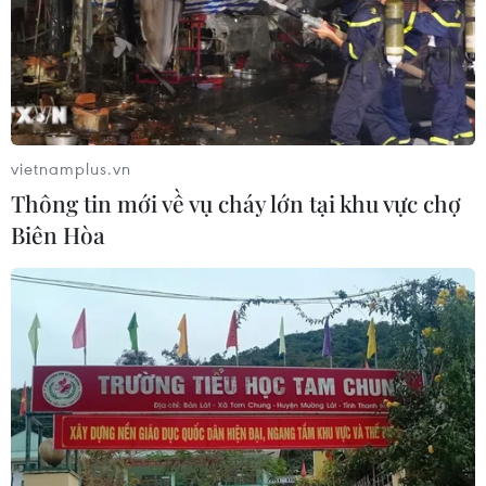
09/06/2026 07:11
Ít nhất 37 người đã thiệt mạng và khoảng 500 người bị
thương sau trận động đất có độ lớn 7,8 xảy ra ở
Philippines sáng 8/6, đây là trận động đất mạnh nhất ở
Philippines kể từ năm 1976.
vietnamplus.vn
Thông tin mới về vụ cháy lớn tại khu vực chợ
Biên Hòa