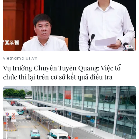
Kumamoto đối mặt với “thảm họa
kép”
04/08/2026 06:55
Bộ Tư pháp Mỹ mở chiến dịch thu
hồi quốc tịch quy mô lớn
vietnamplus.vn
04/08/2026 06:14
Vụ trường Chuyên Tuyên Quang: Việc tổ
chức thi lại trên cơ sở kết quả điều tra
Làm rõ toàn bộ chuỗi hành vi
gây rối trật tự công cộng của Khánh
Sky
04/08/2026 04:15
Cháy chung cư tại Nhật Bản khiến 12