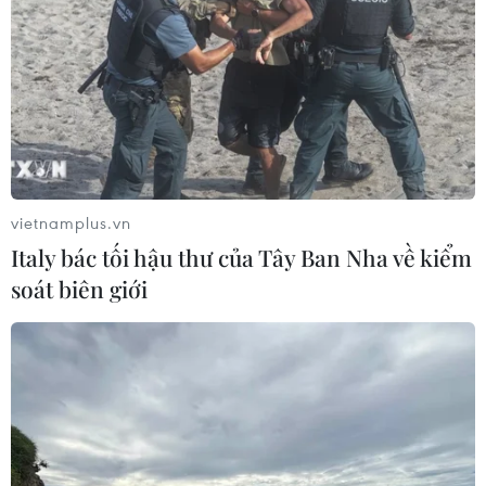
Đức kêu gọi EU thống nhất mục tiêu giảm
căng thẳng với Nga
16/04/2018 12:09
Trong một bài báo trên tờ Die Welt, Bộ trưởng châu Âu
của Đức Michael Roth cho rằng các lệnh trừng phạt của
EU đối với Nga cần được duy trì, nhưng mục đích là
vietnamplus.vn
đưa Nga đến bàn đàm phán.
Italy bác tối hậu thư của Tây Ban Nha về kiểm
soát biên giới