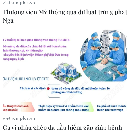
vietnamplus.vn
Phó Tổng Biên tập: NGUYỄN THỊ TÁM, KHÚC THANH
Thượng viện Mỹ thông qua dự luật trừng phạt
THỦY
Nga
Sở hữu trí tuệ
Quy định sử dụng
RSS
Hỗ trợ
Ngôn ngữ
TTXVN
Dịch vụ tin
Quảng cáo
Liên hệ
Giấy phép số: 1374/GP-BTTTT do Bộ Thông tin và Truyền thông
cấp ngày 11/9/2008.
Quảng cáo: Phó TBT Nguyễn Thị Tám: 093.5958688, Email:
vietnamplus.vn
tamvna@gmail.com
Ca vi phẫu ghép da đầu hiếm gặp giúp bệnh