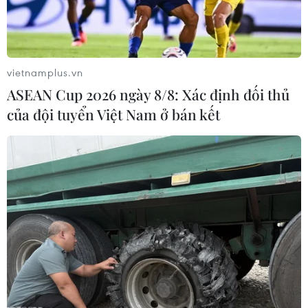
vietnamplus.vn
ASEAN Cup 2026 ngày 8/8: Xác định đối thủ
của đội tuyển Việt Nam ở bán kết
Lãnh đạo Nga-Đức thảo luận về tình hình
Syria và dự án khí đốt
17/04/2018 11:52
Theo thông báo của Moskva sau cuộc điện đàm, cả hai
nước đều nhất trí khôi phục tiến trình chính trị về Syria,
bao gồm các cuộc thảo luận tại diễn đàn Geneva và
Astana.