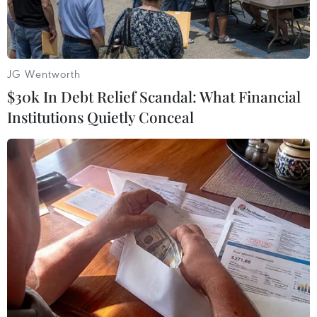
JG Wentworth
$30k In Debt Relief Scandal: What Financial
Institutions Quietly Conceal
Thủ tướng Đức Angela Merkel và Thủ tướng New Zealand
Jacinda Ardern. (Nguồn: radionz.co.nz)
Thủ tướng Đức Angela Merkel và Thủ tướng
New Zealand Jacinda Ardern ngày 17/4 đã có
cuộc hội đàm tại Berlin, trong đó hai bên đề cập
đến những thách thức khác nhau đe dọa trật tự