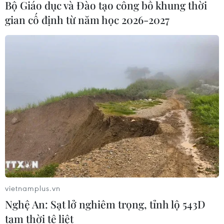
Bộ Giáo dục và Đào tạo công bố khung thời
07/08/2026 00:22
gian cố định từ năm học 2026-2027
Nga thông báo tấn công căn
cứ ngầm của Ukraine
06/08/2026 16:21
Tây Ban Nha: 100 người thiệt mạng
trong vụ vượt biển ồ ạt vào Ceuta
06/08/2026 16:03
Đức tuyên án chung thân đối tượng
vietnamplus.vn
gây vụ lao xe vào đám đông ở
Nghệ An: Sạt lở nghiêm trọng, tỉnh lộ 543D
Munich
tạm thời tê liệt