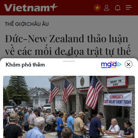
THẾ GIỚI
CHÂU ÂU
Đức-New Zealand thảo luận
về các mối đe dọa trật tự thế
giới
Khám phá thêm
18/04/2018 01:40
Thủ tướng Đức Angela Merkel và Thủ tướng New
Zealand Jacinda Ardern ngày 17/4 đã có cuộc hội
đàm tại Berlin, trong đó hai bên đề cập đến những
thách thức khác nhau đe dọa trật tự thế giới.