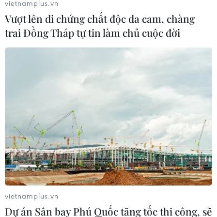
vietnamplus.vn
Mỹ-Anh-Pháp cuối tuần qua nhằm vào Syria "không giải
Vượt lên di chứng chất độc da cam, chàng
quyết vấn đề gì," song nhấn mạnh 3 nước buộc phải
trai Đồng Tháp tự tin làm chủ cuộc đời
thực hiện bước đi này.
vietnamplus.vn
Dự án Sân bay Phú Quốc tăng tốc thi công, sẽ