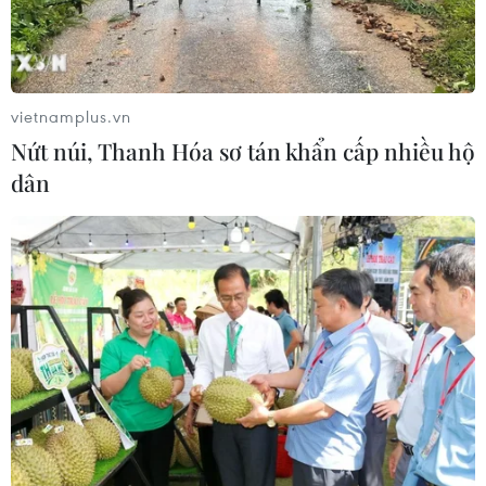
trong lịch sử
04/08/2026 15:17
vietnamplus.vn
Tây Ban Nha phát trực tiếp nhật thực
Nứt núi, Thanh Hóa sơ tán khẩn cấp nhiều hộ
toàn phần từ độ cao 9.000 m
dân
04/08/2026 13:23
Tàu chở hàng của Thổ Nhĩ Kỳ bị tấn
công trên Biển Đen
04/08/2026 05:54
Vì sao Google khiến Mỹ và
EU đối đầu về chủ quyền số?