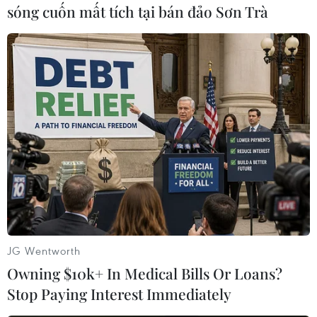
Tiếp sau Đức, bà Ardern sẽ tới Anh - nơi bà
sóng cuốn mất tích tại bán đảo Sơn Trà
tham dự hội nghị thượng đỉnh Khối thịnh vượng
chung trong hai ngày 19 và 20/4 tới./.
(TTXVN/Vietnam+)
JG Wentworth
Owning $10k+ In Medical Bills Or Loans?
Stop Paying Interest Immediately