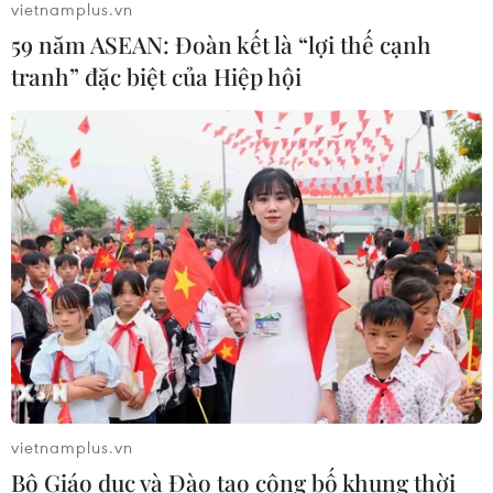
vietnamplus.vn
trong lịch sử
59 năm ASEAN: Đoàn kết là “lợi thế cạnh
04/08/2026 15:17
tranh” đặc biệt của Hiệp hội
Tây Ban Nha phát trực tiếp nhật thực
toàn phần từ độ cao 9.000 m
04/08/2026 13:23
Tàu chở hàng của Thổ Nhĩ Kỳ bị tấn
công trên Biển Đen
04/08/2026 05:54
vietnamplus.vn
Vì sao Google khiến Mỹ và
Bộ Giáo dục và Đào tạo công bố khung thời