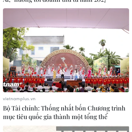
vietnamplus.vn
Các nước lớn ở châu Âu nỗ lực tránh kịch
Bộ Tài chính: Thống nhất bốn Chương trình
bản phong tỏa toàn quốc
mục tiêu quốc gia thành một tổng thể
17/10/2020 13:22