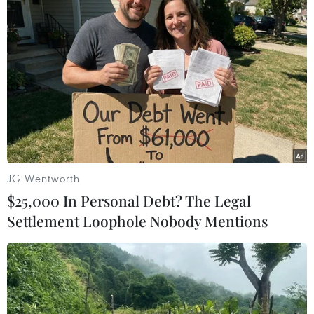
#COVID-19
#Heiko Maas
#Alexander Schallenberg
#Cảnh báo sớm
#Nhân viên y tế
Đức
JG Wentworth
$25,000 In Personal Debt? The Legal
Theo dõi VietnamPlus
Settlement Loophole Nobody Mentions