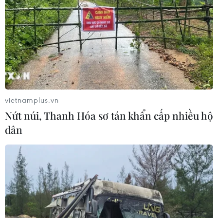
TIN LIÊN QUAN
vietnamplus.vn
Nứt núi, Thanh Hóa sơ tán khẩn cấp nhiều hộ
dân
Thủ tướng Phần Lan rời hội nghị thượng
đỉnh EU để cách ly
16/10/2020 10:27
Thủ tướng Phần Lan Sanna Marin đã rời khỏi cuộc thảo