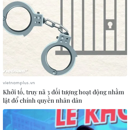
Đức, Anh và Italy đang nỗ lực đẩy mạnh các biện pháp
nâng cao nhận thức phòng dịch COVID-19 với hy vọng
sẽ tránh được việc phải áp đặt lệnh phong tỏa trên diện
rộng.
vietnamplus.vn
Khởi tố, truy nã 3 đối tượng hoạt động nhằm
lật đổ chính quyền nhân dân