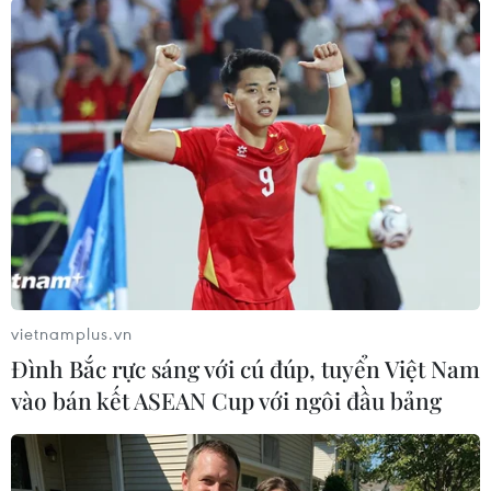
cuối cùng hôm 16/10 của ông Maas và các nhân
viên tháp tùng ông trong chuyến công tác ở
Luxembourg đều cho kết quả âm tính.
Cũng theo quan chức trên, Ngoại trưởng Áo
Alexander Schallenberg được xác nhận đã bị
mắc bệnh COVID-19./.
(Vietnam+)
vietnamplus.vn
Đình Bắc rực sáng với cú đúp, tuyển Việt Nam
vào bán kết ASEAN Cup với ngôi đầu bảng