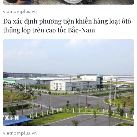
vietnamplus.vn
Đã xác định phương tiện khiến hàng loạt ôtô
thủng lốp trên cao tốc Bắc-Nam
TIN CÙNG CHUYÊN MỤC
Liên hợp quốc kêu gọi chấm dứt tấn
vietnamplus.vn