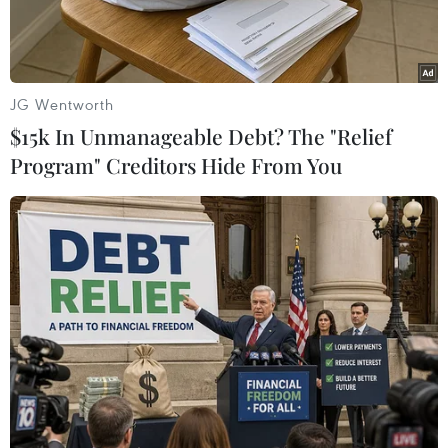
JG Wentworth
$15k In Unmanageable Debt? The "Relief
Program" Creditors Hide From You
Ngoại trưởng Đức Heiko Maas phát biểu tại cuộc họp báo ở
Berlin ngày 2/9/2020. (Ảnh: AFP/TTXVN)
Ngày 17/10, Ngoại trưởng Đức Heiko Maas cho
biết Berlin sẵn sàng hỗ trợ và tiếp nhận bệnh
nhân mắc COVID-19 đến từ những nước thành