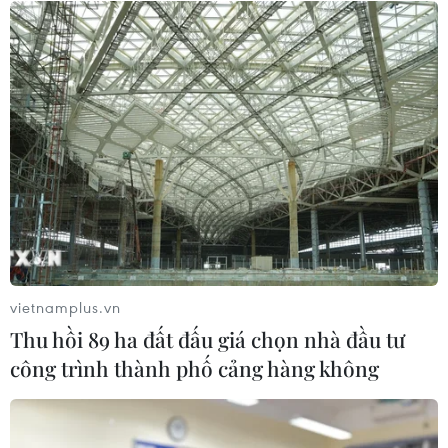
Nga
03/08/2026 15:02
Lãnh đạo EU kêu gọi 'hành động
thống nhất' về biên giới
03/08/2026 14:35
Xem thêm
vietnamplus.vn
Thu hồi 89 ha đất đấu giá chọn nhà đầu tư
công trình thành phố cảng hàng không
CƠ QUAN CHỦ QUẢN: THÔNG TẤN XÃ VIỆT NAM
Tổng Biên tập: TRẦN TIẾN DUẨN