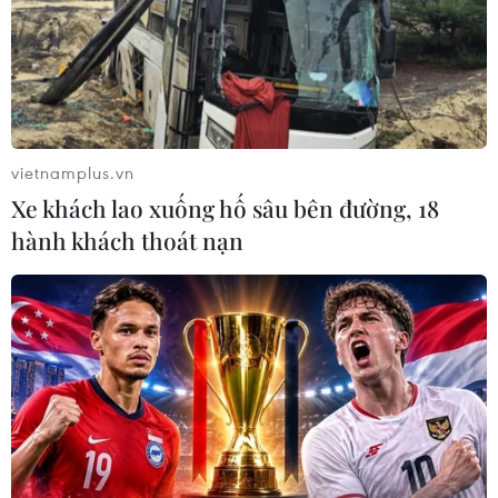
luận trực tiếp của hội nghị thượng đỉnh Liên minh châu
Âu như một biện pháp phòng ngừa dịch bệnh viêm
đường hô hấp COVID-19.
vietnamplus.vn
Xe khách lao xuống hố sâu bên đường, 18
hành khách thoát nạn
Số ca mắc mới COVID-19 tại nhiều nước