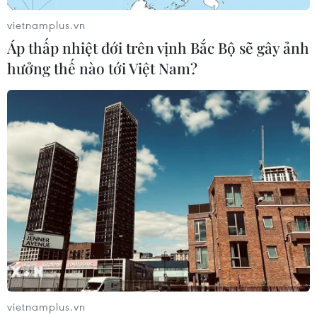
vietnamplus.vn
Áp thấp nhiệt đới trên vịnh Bắc Bộ sẽ gây ảnh
hưởng thế nào tới Việt Nam?
Tình hình dịch bệnh COVID-19 sáng 17/10:
Hơn 39,5 triệu người mắc
17/10/2020 02:10
Mỹ tiếp tục là quốc gia chịu ảnh hưởng nặng nề nhất
của đại dịch COVID-19 do virus SARS-CoV-2 gây ra, với
8.288.278 ca mắc và 223.644 ca tử vong.
vietnamplus.vn