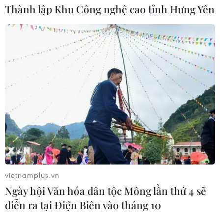
công dân thường trong xung đột
Thành lập Khu Công nghệ cao tỉnh Hưng Yên
Nga-Ukraine
07/08/2026 04:29
Chính sách nhà ở của nước Anh -
Góc tham chiếu cho Việt Nam
07/08/2026 04:08
Bỉ tìm ra hướng đi mới trong điều trị
ung thư gan di căn
07/08/2026 04:05
vietnamplus.vn
Ngày hội Văn hóa dân tộc Mông lần thứ 4 sẽ
Nga thoái vốn nhà nước khỏi Sân bay
diễn ra tại Điện Biên vào tháng 10
Quốc tế Sheremetyevo