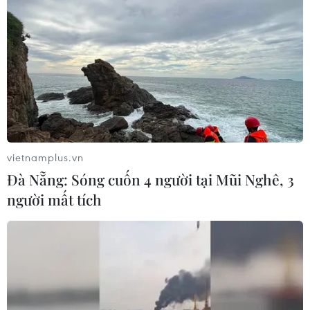
ASEAN Cup 2026 ngày 8/8: Xác định
đối thủ của đội tuyển Việt Nam ở bán
kết
08/08/2026 03:50
Tuyển Việt Nam giành vé vào
bán kết, vì sao ông Kim Sang-sik vẫn
không vui?
vietnamplus.vn
08/08/2026 03:37
Đà Nẵng: Sóng cuốn 4 người tại Mũi Nghê, 3
người mất tích
Ông Kim Sang-sik trăn trở gì về
hàng phòng ngự trước bán kết
ASEAN Cup?
08/08/2026 00:13