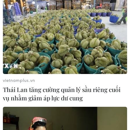
Có lẽ Elif Elmas còn một quãng đường khá xa để đạt tới
đẳng cấp của Cristiano Ronaldo hay Lionel Messi. Tuy
nhiên, mùa Hè này, Elif sẽ có cơ hội để phô diễn tài
năng ở giải đấu danh giá nhất châu Âu.
vietnamplus.vn
Thái Lan tăng cường quản lý sầu riêng cuối
vụ nhằm giảm áp lực dư cung