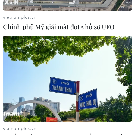
vietnamplus.vn
Chính phủ Mỹ giải mật đợt 5 hồ sơ UFO
Điểm qua những gương mặt trẻ sáng giá
nhất ở EURO 2020
05/06/2021 09:37
Một mùa Hè bùng cháy bóng đá lại chuẩn bị diễn ra
với việc Vòng chung kết bóng đá châu Âu (Euro 2020).
Tới lúc này, nhiều chuyên gia đã đưa ra nhận định về
những gương mặt được coi là sáng giá nhất.
vietnamplus.vn