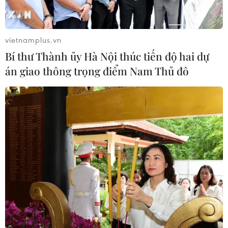
quyết giành ngôi đầu, Thái Lan vẫn
có thể bị loại
07/08/2026 02:29
vietnamplus.vn
Bí thư Thành ủy Hà Nội thúc tiến độ hai dự
Lịch thi đấu ASEAN Cup 2026 ngày
án giao thông trọng điểm Nam Thủ đô
7/8: Việt Nam hướng đến ngôi đầu
07/08/2026 00:07
Công Phượng gặp thử thách lớn
trong ngày tái xuất V-League 2026/27
06/08/2026 11:49
Nhận định Việt Nam vs
Campuchia: Vì sao thầy trò HLV Kim