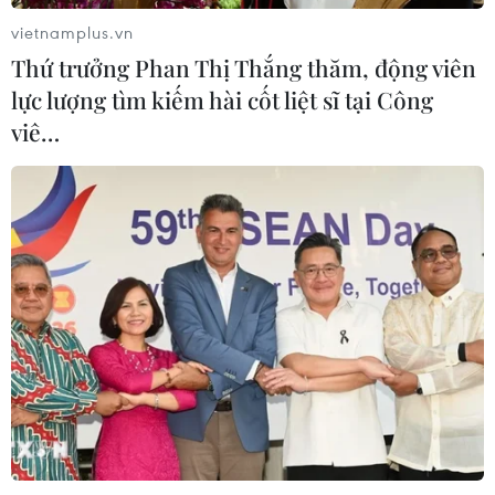
Sang-sik cần giành ngôi đầu bảng?
vietnamplus.vn
06/08/2026 11:05
Thứ trưởng Phan Thị Thắng thăm, động viên
lực lượng tìm kiếm hài cốt liệt sĩ tại Công
Nhận định Việt Nam vs Campuchia:
viê…
'Phù thủy Kim' sẽ xoay tua toan tính
đường dài?
06/08/2026 08:25
HLV Kim Sang-sik: 'Tuyển Việt Nam
hướng tới chiến thắng để giữ ngôi
đầu bảng'
06/08/2026 07:25
Chủ tịch Liên đoàn Bóng đá thế giới
chịu sức ép chưa từng có