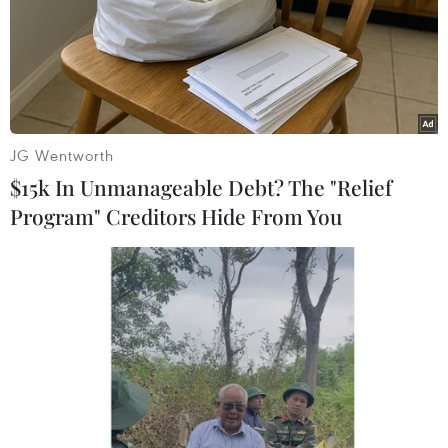
công đầy nhiệt huyết và khoa học./.
(TTXVN/Vietnam+)
JG Wentworth
$15k In Unmanageable Debt? The "Relief
Program" Creditors Hide From You
#EURO 2020
#World Cup 2018
#Romelu Lukaku
#Inter Milan
#Christian Eriksen