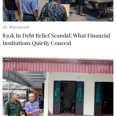
2018.
JG Wentworth
$30k In Debt Relief Scandal: What Financial
Institutions Quietly Conceal
Các cầu thủ của đội tuyển Bỉ. (Nguồn: skysports.com)
Sở hữu nhiều cái tên sáng giá của bóng đá châu
Âu lúc này, đội bóng của huấn luyện viên
Roberto Martinez là một trong những ứng cử
viên rõ ràng nhất cho EURO 2020.