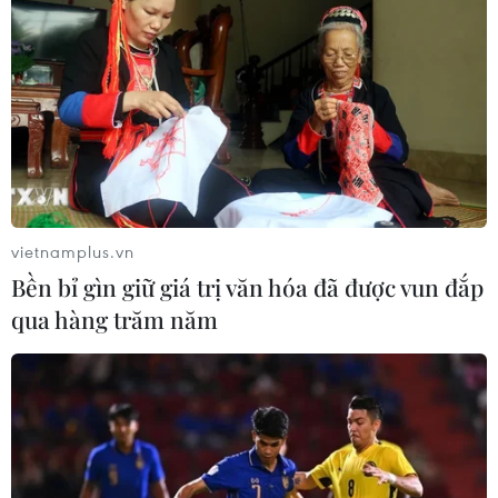
Joachim Loew sẽ sử dụng Joshua
Kimmich như thế nào ở EURO 2020?
06/06/2021 22:56
Với chiến thuật 3 trung vệ, huấn luyện viên Joachim
Loew nhiều khả năng sẽ xếp Joshua Kimmich đá hậu vệ
cánh phải ở trận giao hữu với Latvia và có thể là cả ở
giải EURO 2020.
vietnamplus.vn
Bền bỉ gìn giữ giá trị văn hóa đã được vun đắp
qua hàng trăm năm