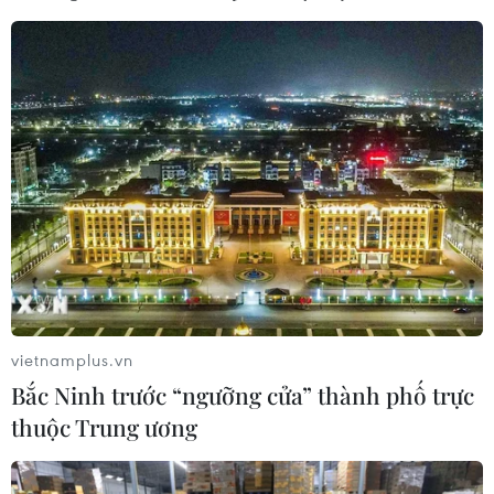
vietnamplus.vn
EURO 2020: Elif Elmas - "Viên kim cương"
Bắc Ninh trước “ngưỡng cửa” thành phố trực
của Bắc Macedonia
thuộc Trung ương
06/06/2021 01:51