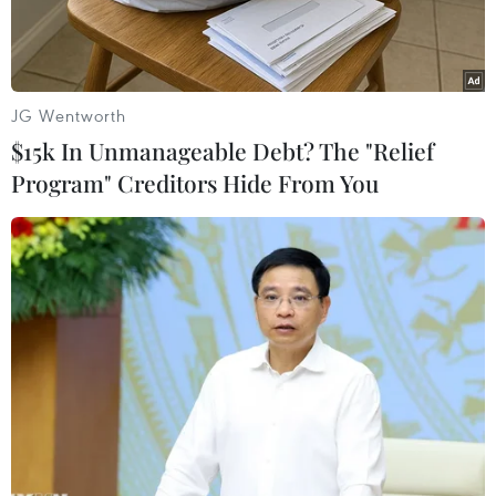
mạnh. Đáng chú ý, thanh khoản đã tăng mạnh
trở lại, với giá trị hơn 3.000 tỷ đồng trên cả hai
sàn niêm yết. Đóng cửa VN-Index tăng 7,99
điểm, VN30 tăng 10,13 điểm còn HNX-Index
JG Wentworth
cũng vượt mốc 72 điểm.
$15k In Unmanageable Debt? The "Relief
Program" Creditors Hide From You
Trên sàn HoSE, đầu giờ hoạt động giao dịch khá
dè dặt, cả bên mua và bên bán đền nhìn nhau
đặt lệnh nên VN-Index đóng cửa đợt 1 giảm
0,39 điểm (-0,09%) và xuống mức 433,47 điểm.
Thanh khoản chỉ đạt 3,48 triệu đơn vị, giá trị
tương ứng 46,55 tỷ đồng.
Bước sang đợt giao dịch khớp lệnh liên tục,
trước một lượng cung khá lớn VN-Index đã có
lúc lùi bước, nhưng sự kiên trì của nhà đầu tư