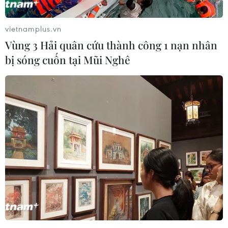
Phố Wall lập kỷ lục mới nhờ đà tăng
của nhóm cổ phiếu AI
vietnamplus.vn
05/08/2026 00:37
Vùng 3 Hải quân cứu thành công 1 nạn nhân
bị sóng cuốn tại Mũi Nghê
Tỷ phú Jeff Bezos bán 15 triệu cổ
phiếu Amazon trị giá hơn 4 tỷ USD
04/08/2026 23:29
Phố Wall lập đỉnh lịch sử khi giá dầu
lao dốc mạnh
04/08/2026 00:59
Thị trường chứng khoán thế giới: