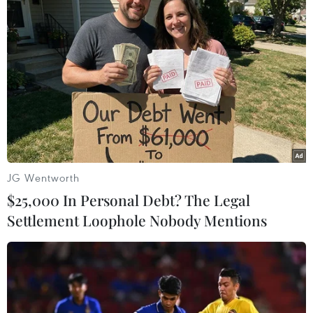
JG Wentworth
$25,000 In Personal Debt? The Legal
#Chứng khoán
#VN-Index
#HNX-Index
Settlement Loophole Nobody Mentions
#UpCoM-Index
#Cổ phiếu
Theo dõi VietnamPlus