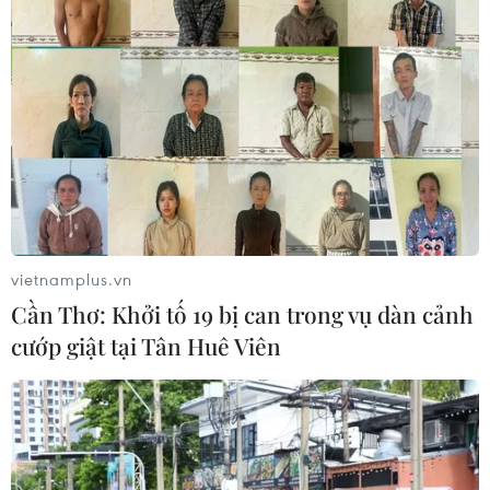
Cổ phiếu công nghệ và bán dẫn của
Mỹ giảm mạnh
29/07/2026 00:20
Chứng khoán châu Á hứng chịu đợt
bán tháo mới
vietnamplus.vn
28/07/2026 10:41
Cần Thơ: Khởi tố 19 bị can trong vụ dàn cảnh
cướp giật tại Tân Huê Viên
Chứng khoán Mỹ diễn biến trái chiều
trước tuần lễ quyết định của Fed
28/07/2026 02:13