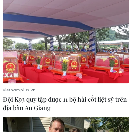
Thống kê cho thấy, toàn sàn có 233 mã tăng giá,
52 mã giảm giá và 110 mã đi ngang.
Khối nhà đầu tư nước ngoài phiên này cũng
mua ròng trên 4 triệu đơn vị tại sàn Hà Nội,
tương ứng giá trị trên 200 tỷ đồng.
Chỉ số UpCoM-Index đóng cửa tăng 0,11 điểm
(+0,32%) và lên mức 34,61 điểm. Khối lượng
giao dịch đạt 1.370.048 đơn vị, tương ứng 52,72
vietnamplus.vn
tỷ đồng./.
Đội K93 quy tập được 11 bộ hài cốt liệt sỹ trên
địa bàn An Giang
Đức Duy (Vietnam+)