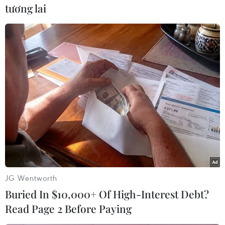
tương lai
Đáng chú ý mã HAG bất ngờ có giao dịch thỏa
thuận khoảng 11 triệu đơn vị ở mức giá 28.000
đồng/cổ phiếu, sau khi Fitch hạ triển vọng của
HAG xuống mức tiêu cực.
Chỉ số VN30 phiên này cũng tăng 11,59 điểm
(+2,36%) và lên ngưỡng 502,82 điểm. Khối
lượng giao dịch đạt 38,68 triệu đơn vị, tương
ứng 807,02 tỷ đồng.
Tâm lý hứng khởi cũng lan sang sàn Hà Nội, cổ
phiếu đồng loạt đi lên giúp chỉ số HNX-Index
JG Wentworth
ghi thêm 2,91 điểm (+4,2%) và lên mức 72,19
Buried In $10,000+ Of High-Interest Debt?
điểm. Thanh khoản của thị trường đạt 125,88
Read Page 2 Before Paying
triệu đơn vị, tương ứng 1.486,34 tỷ đồng.