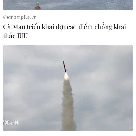
yong ngày 16/5 cho biết Seoul sẽ xúc tiến viện
trợ lương thực cho Triều Tiên bất chấp các vụ
vietnamplus.vn
phóng tên lửa gần đây.
Cà Mau triển khai đợt cao điểm chống khai
Phát biểu với báo giới, ông Chung nhấn mạnh
thác IUU
cần tách bạch vấn đề nhân đạo với vấn đề an
ninh. Ông cho biết Chính phủ Hàn Quốc đã
quyết định viện trợ lương thực và đang tiến
hành chuẩn bị các biện pháp cụ thể. Chính phủ
sẽ sớm công bố kế hoạch chi tiết viện trợ lương
thực.
[KCNA: Triều Tiên hứng chịu đợt hạn hán
nghiêm trọng nhất trong 37 năm]
Liên quan việc Triều Tiên gần đây phóng thử
tên lửa tầm ngắn vào các ngày 4/5 và 9/5, quan