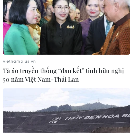
12/05/2019 08:00
Phía Triều Tiên cho rằng Hàn Quốc không nên đề cập
đến các “dự án nhân đạo” trong khi gác lại việc thực
hiện các thỏa thuận đã cam kết trong Hội nghị thượng
đỉnh liên Triều.
vietnamplus.vn
Tà áo truyền thống “đan kết” tình hữu nghị
50 năm Việt Nam-Thái Lan