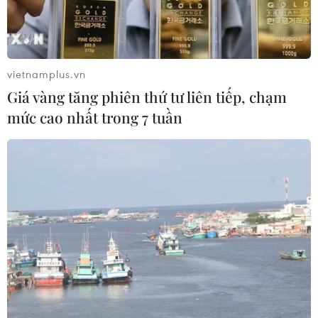
đây.
vietnamplus.vn
Giá vàng tăng phiên thứ tư liên tiếp, chạm
mức cao nhất trong 7 tuần
Đất trồng trọt khô hạn tại Nampho, tỉnh Nam Phyongan, Triều
Tiên. (Nguồn: AFP/TTXVN)
Người đứng đầu Văn phòng An ninh quốc gia
thuộc Phủ Tổng thống Hàn Quốc, ông Chung Eui-