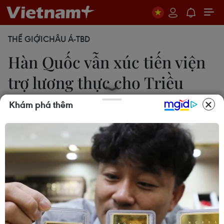
THẾ GIỚI
CHÂU Á-TBD
Hàn Quốc vẫn xúc tiến viện
trợ lương thực cho Triều
Tiên
Khám phá thêm
Bích Liên
17/05/2019 02:20
Người đứng đầu Văn phòng An ninh quốc gia
thuộc Phủ Tổng thống Hàn Quốc, ông Chung Eui-
yong cho biết Seoul sẽ xúc tiến viện trợ lương thực
cho Triều Tiên bất chấp các vụ phóng tên lửa gần