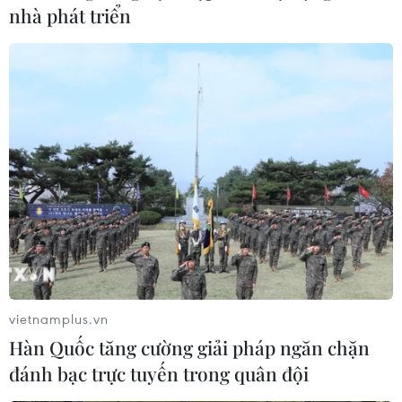
nhà phát triển
tuyết tại Triều Tiên chỉ đạt mức 54,4mm - lượng thấp
nhất kể từ thời điểm cùng kỳ năm 1982 (51,2 mm).
vietnamplus.vn
Hàn Quốc tăng cường giải pháp ngăn chặn
đánh bạc trực tuyến trong quân đội