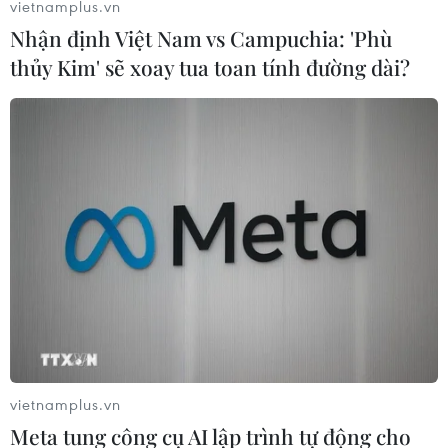
vietnamplus.vn
Nhận định Việt Nam vs Campuchia: 'Phù
thủy Kim' sẽ xoay tua toan tính đường dài?
KCNA: Triều Tiên hứng chịu đợt hạn hán
nghiêm trọng nhất trong 37 năm
vietnamplus.vn
15/05/2019 23:52
Meta tung công cụ AI lập trình tự động cho
Từ tháng 1 đến đầu tháng 5 năm nay, lượng mưa và