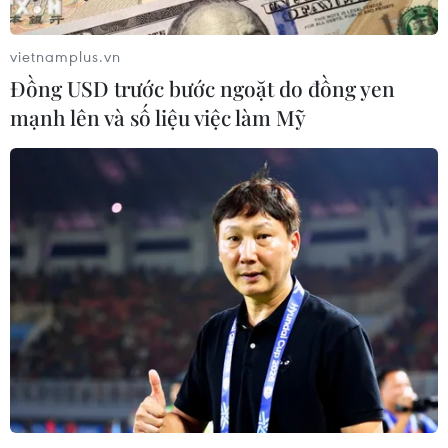
vietnamplus.vn
Đồng USD trước bước ngoặt do đồng yen
mạnh lên và số liệu việc làm Mỹ
Hàn Quốc nhận định về tình hình lương
thực tại Triều Tiên
15/05/2019 09:26
Hàn Quốc cho rằng tình trạng thiếu lương thực tại Triều
Tiên vẫn "nghiêm trọng" và Bình Nhưỡng cần viện trợ từ
bên ngoài, bất chấp thông tin gần đây nói rằng giá gạo
tại nước này đã giảm.