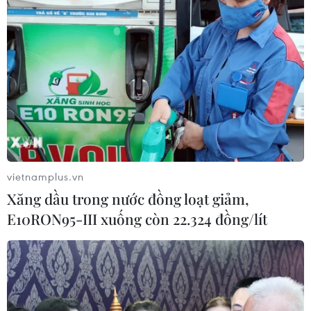
TIN LIÊN QUAN
vietnamplus.vn
Xăng dầu trong nước đồng loạt giảm,
E10RON95-III xuống còn 22.324 đồng/lít
Triều Tiên phản ứng trước kế hoạch viện
trợ lương thực của Hàn Quốc