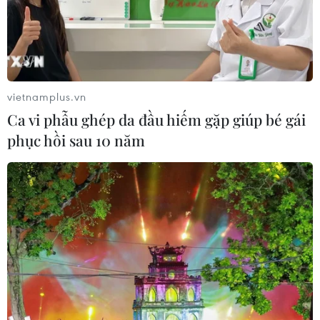
vietnamplus.vn
Ca vi phẫu ghép da đầu hiếm gặp giúp bé gái
phục hồi sau 10 năm
TIN CÙNG CHUYÊN MỤC
Quân đội Hàn Quốc thông báo Triều
Tiên phóng vật thể chưa xác định
06/08/2026 08:31