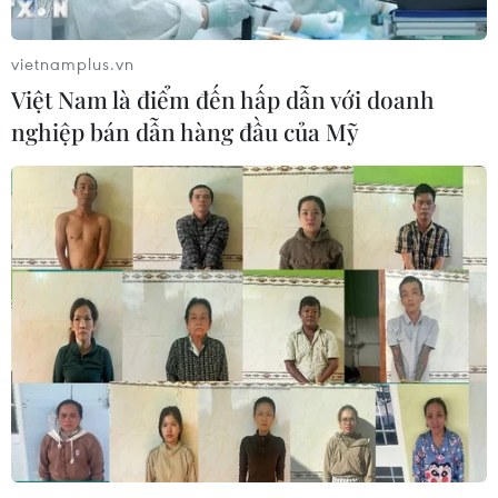
Nga thông báo tấn công căn
cứ ngầm của Ukraine
vietnamplus.vn
06/08/2026 16:21
Việt Nam là điểm đến hấp dẫn với doanh
nghiệp bán dẫn hàng đầu của Mỹ
Tây Ban Nha: 100 người thiệt mạng
trong vụ vượt biển ồ ạt vào Ceuta
06/08/2026 16:03
Đức tuyên án chung thân đối tượng
gây vụ lao xe vào đám đông ở
Munich
06/08/2026 15:57
Nga thúc đẩy đa dạng hóa tuyến vận