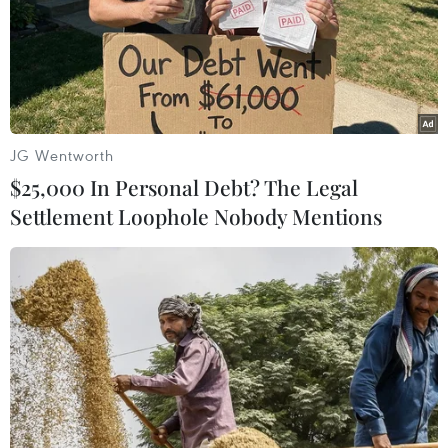
Vụ rơi máy bay ở Nga: Kiểm tra dữ liệu
hộp đen để phục vụ điều tra
13/02/2018 02:28
JG Wentworth
Ủy ban Hàng không Nga thông báo đã bắt đầu tiến
$25,000 In Personal Debt? The Legal
hành kiểm tra dữ liệu hộp đen của chiếc máy bay An-
Settlement Loophole Nobody Mentions
148 bị rơi ngày 11/ 2 tại khu vực Ramen, ngoại ô thủ đô
Moskva nhằm phục vụ công tác điều tra.