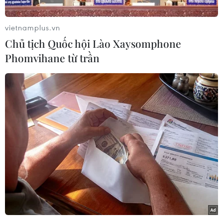
Hội đồng Hàng không liên bang Nga, cơ quan
vietnamplus.vn
chuyên điều tra các vụ tai nạn máy bay, nhận
Chủ tịch Quốc hội Lào Xaysomphone
định: “Một nhân tố trong diễn biến tình hình
Phomvihane từ trần
đặc biệt trên chuyến bay có thể là dữ liệu về tốc
độ máy bay trên các bảng chỉ dẫn của phi công
bị sai, có khả năng là vì các ống pitot (thiết bị đo
tốc độ) bị đóng băng do hệ thống làm nóng bị
ngắt."
Máy bay Antonov An-148 của hãng hàng không
Saratov Airlines đã gặp nạn khi đang trong
hành trình tới thành phố Orsk thuộc vùng Urals.
Vụ tai nạn xảy ra ở quận Ramensky, cách
Moskva khoảng 70km về phía Đông Nam sau
khi máy bay rời khỏi sân bay Domodedovo.