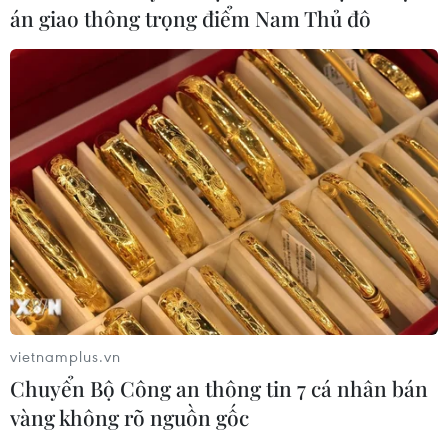
các cựu chuyên gia quân sự Nga với
án giao thông trọng điểm Nam Thủ đô
Việt Nam
06/08/2026 06:23
Anh công bố kết quả điều tra ban
đầu vụ đâm dao ở trung tâm London
06/08/2026 06:00
Ba Lan thảo luận việc thành lập căn
cứ quân sự thường trực với Mỹ
06/08/2026 00:06
vietnamplus.vn
Chuyển Bộ Công an thông tin 7 cá nhân bán
Liên hợp quốc: Xung đột Ukraine trải
vàng không rõ nguồn gốc
qua tháng đẫm máu nhất