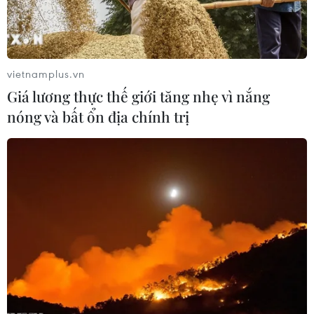
vietnamplus.vn
Giá lương thực thế giới tăng nhẹ vì nắng
nóng và bất ổn địa chính trị
Mỹ sẵn sàng hỗ trợ Nga điều tra nguyên
nhân vụ tai nạn máy bay
13/02/2018 02:42
Tổng thống Mỹ Donald Trump đã gửi lời chia buồn đến
Tổng thống Nga Vladimir Putin sau vụ tai nạn thảm khốc
khiến 71 người thiệt mạng.