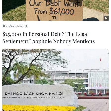
JG Wentworth
$25,000 In Personal Debt? The Legal
Settlement Loophole Nobody Mentions
HLV Mai Đức Chung phát biểu. (Nguồn: VFF)
Chiều 17/7, đội tuyển nữ Việt Nam thất bại 3-4
trước Myanmar ở trận tranh hạng 3 giải bóng
đá nữ Đông Nam Á 2022.
Kết quả có phần bất ngờ vì ở lần gặp nhau tại
vòng bảng, tuyển nữ Việt Nam từng thắng đậm