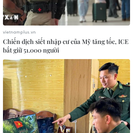
Nhận định Philippines vs
Thái Lan: Madam Pang treo thưởng
tiền tỷ, "Voi chiến" quyết thắng
04/08/2026 09:19
vietnamplus.vn
Chiến dịch siết nhập cư của Mỹ tăng tốc, ICE
Đội tuyển Việt Nam nhận
bắt giữ 51.000 người
thưởng 2 tỷ đồng sau thắng lợi trước
Indonesia
04/08/2026 04:16
Tuyển thủ Indonesia cúi đầu thành
khẩn xin lỗi người hâm mộ xứ vạn
đảo
04/08/2026 03:17