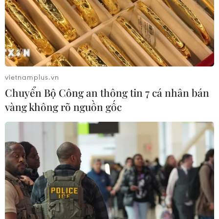
Chủ tịch Liên đoàn Bóng đá thế giới
chịu sức ép chưa từng có
06/08/2026 04:12
vietnamplus.vn
Futsal Việt Nam bất bại sau trận hòa
Chuyển Bộ Công an thông tin 7 cá nhân bán
khó tin trước chủ nhà Thái Lan
vàng không rõ nguồn gốc
06/08/2026 02:38
Toàn cảnh ASEAN Cup: Thái
Lan "thắng như chẻ tre", thách thức
tuyển Việt Nam
05/08/2026 07:15