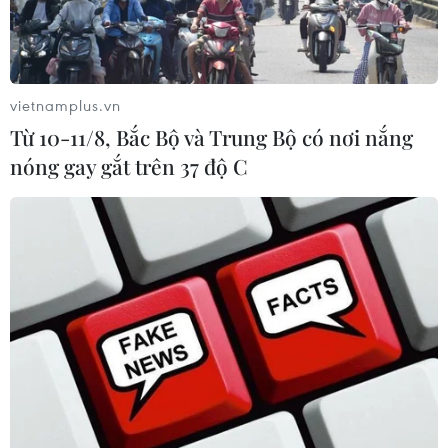
vietnamplus.vn
Từ 10-11/8, Bắc Bộ và Trung Bộ có nơi nắng
nóng gay gắt trên 37 độ C
Việt Nam gặp Philippines ở bán kết giải
bóng đá nữ Đông Nam Á 2022
13/07/2022 14:22
Thắng Myanmar chung cuộc 4-0, đội tuyển Việt Nam