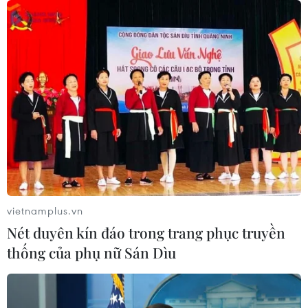
07/08/2026 15:58
Đình Bắc rực sáng với cú
đúp, tuyển Việt Nam vào bán kết
ASEAN Cup với ngôi đầu bảng
07/08/2026 15:49
Xem trực tiếp Việt Nam-Campuchia
tại ASEAN Cup 2026 trên kênh nào?
07/08/2026 09:49
vietnamplus.vn
Nét duyên kín đáo trong trang phục truyền
Nhận định Singapore vs
thống của phụ nữ Sán Dìu
Indonesia (20h ngày 7/8): Cuộc quyết
đấu giành tấm vé bán kết duy nhất
07/08/2026 08:41