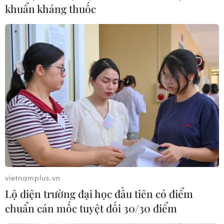
khuẩn kháng thuốc
Việt Nam thua đậm Philippines 0-4 ở bán
kết bóng đá nữ Đông Nam Á
15/07/2022 14:19
Đội tuyển nữ Việt Nam đã trở thành cựu vô địch giải
bóng đá nữ Đông Nam Á 2022 sau khi để thua đậm
chủ nhà Philippines 0-4 trong trận bán kết diễn ra trận
sân Rizal Memorial.
vietnamplus.vn
Lộ diện trường đại học đầu tiên có điểm
chuẩn cán mốc tuyệt đối 30/30 điểm