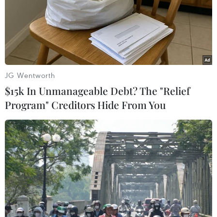
JG Wentworth
$15k In Unmanageable Debt? The "Relief
Program" Creditors Hide From You
Việt Nam nỗ lực thi đấu trong từng trận
tại giải bóng đá nữ Đông Nam Á
11/07/2022 23:10
HLV Mai Đức Chung cho biết về lý thuyết, Việt Nam chỉ
cần 1 trận hòa là đứng đầu bảng B, nhưng đó không
phải là tính toán của ban huấn luyện và toàn đội vẫn
chơi hết sức mình ở từng trận đấu.