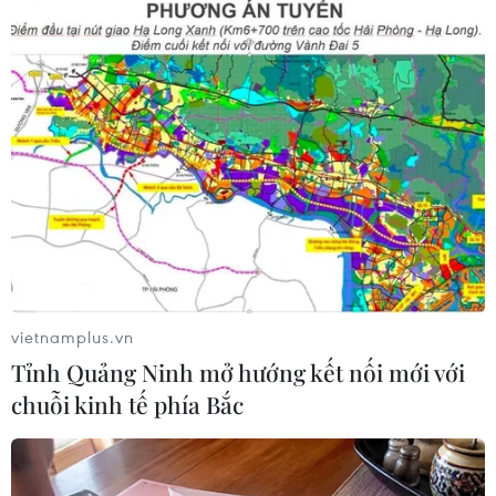
(TTXVN/Vietnam+)
vietnamplus.vn
Tỉnh Quảng Ninh mở hướng kết nối mới với
chuỗi kinh tế phía Bắc
#Bóng đá Đông Nam Á
#Tuyển nữ Việt Nam
#Tuyển Myanmar
#World Cup 2022
#Mai Đức Chung
Myanmar