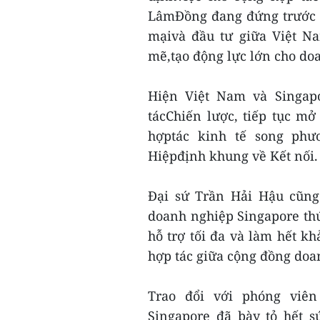
LâmĐồng đang đứng trước n
mạivà đầu tư giữa Việt N
mẽ,tạo động lực lớn cho do
Hiện Việt Nam và Singap
tácChiến lược, tiếp tục m
hợptác kinh tế song phươ
Hiệpđịnh khung về Kết nối.
Đại sứ Trần Hải Hậu cũng
doanh nghiệp Singapore thú
hỗ trợ tối đa và làm hết k
hợp tác giữa cộng đồng doa
Trao đổi với phóng viên
Singapore đã bày tỏ hết 