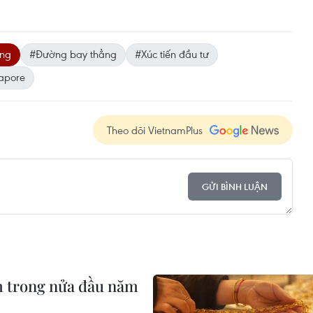
ng
#Đường bay thẳng
#Xúc tiến đầu tư
apore
Theo dõi VietnamPlus
GỬI BÌNH LUẬN
m trong nửa đầu năm