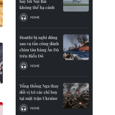
bay tới Nội Bài
không thể hạ cánh
NGHE
Houthi bị nghi đứng
sau vụ tấn công đánh
chìm tàu hàng Ấn Độ
trên Biển Đỏ
NGHE
Tổng thống Nga thay
đổi vị trí các chỉ huy
tại mặt trận Ukraine
NGHE