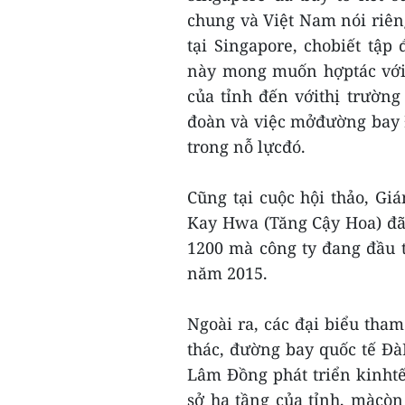
chung và Việt Nam nói riên
tại Singapore, chobiết tậ
này mong muốn hợptác với 
của tỉnh đến vớithị trường
đoàn và việc mởđường bay Đ
trong nỗ lựcđó.
Cũng tại cuộc hội thảo, Gi
Kay Hwa (Tăng Cậy Hoa) đã g
1200 mà công ty đang đầu 
năm 2015.
Ngoài ra, các đại biểu tha
thác, đường bay quốc tế Đà
Lâm Đồng phát triển kinht
sở hạ tầng của tỉnh, màcòn