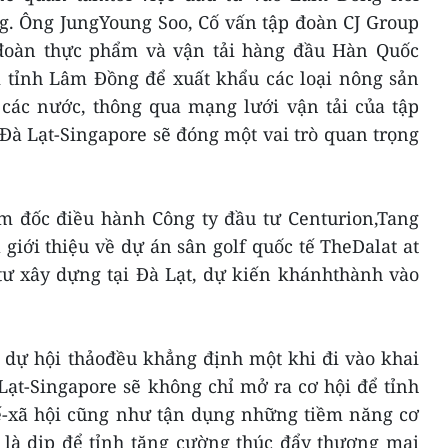
g. Ông JungYoung Soo, Cố vấn tập đoàn CJ Group
p đoàn thực phẩm và vận tải hàng đầu Hàn Quốc
tỉnh Lâm Đồng để xuất khẩu các loại nông sản
 các nước, thông qua mạng lưới vận tải của tập
à Lạt-Singapore sẽ đóng một vai trò quan trọng
ám đốc điều hành Công ty đầu tư Centurion,Tang
iới thiệu về dự án sân golf quốc tế TheDalat at
tư xây dựng tại Đà Lạt, dự kiến khánhthành vào
m dự hội thảođều khẳng định một khi đi vào khai
Lạt-Singapore sẽ không chỉ mở ra cơ hội để tỉnh
ế-xã hội cũng như tận dụng những tiềm năng cơ
 là dịp để tỉnh tăng cường thúc đẩy thương mại