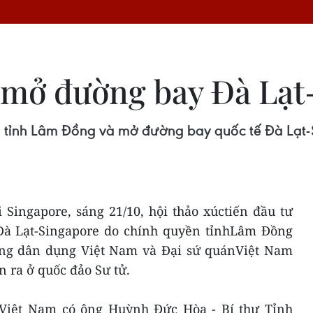
n mở đường bay Đà Lạ
ào tỉnh Lâm Đồng và mở đường bay quốc tế Đà Lạt-
Singapore, sáng 21/10, hội thảo xúctiến đầu tư
Đà Lạt-Singapore do chính quyền tỉnhLâm Đồng
ông dân dụng Việt Nam và Đại sứ quánViệt Nam
n ra ở quốc đảo Sư tử.
 Việt Nam có ông Huỳnh Đức Hòa - Bí thư Tỉnh