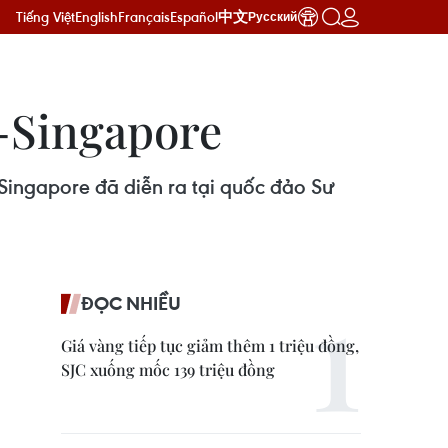
Tiếng Việt
English
Français
Español
中文
Русский
t-Singapore
Singapore đã diễn ra tại quốc đảo Sư
ĐỌC NHIỀU
Giá vàng tiếp tục giảm thêm 1 triệu đồng,
SJC xuống mốc 139 triệu đồng