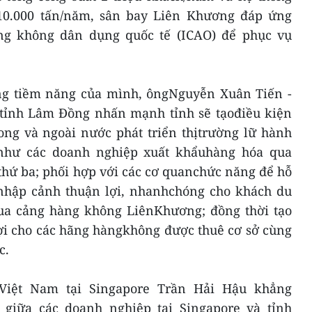
10.000 tấn/năm, sân bay Liên Khương đáp ứng
ng không dân dụng quốc tế (ICAO) để phục vụ
ng tiềm năng của mình, ôngNguyễn Xuân Tiến -
tỉnh Lâm Đồng nhấn mạnh tỉnh sẽ tạođiều kiện
ong và ngoài nước phát triển thịtrường lữ hành
như các doanh nghiệp xuất khẩuhàng hóa qua
thứ ba; phối hợp với các cơ quanchức năng để hỗ
t nhập cảnh thuận lợi, nhanhchóng cho khách du
qua cảng hàng không LiênKhương; đồng thời tạo
lợi cho các hãng hàngkhông được thuê cơ sở cùng
c.
 Việt Nam tại Singapore Trần Hải Hậu khẳng
 giữa các doanh nghiệp tại Singapore và tỉnh