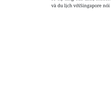
và du lịch vớiSingapore nói