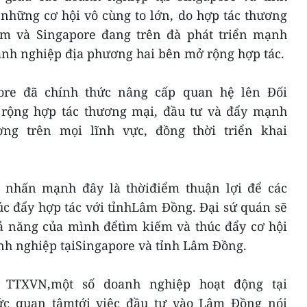
hững cơ hội vô cùng to lớn, do hợp tác thương
am và Singapore đang trên đà phát triển mạnh
anh nghiệp địa phương hai bên mở rộng hợp tác.
ore đã chính thức nâng cấp quan hệ lên Đối
ở rộng hợp tác thương mại, đầu tư và đẩy mạnh
ng trên mọi lĩnh vực, đồng thời triển khai
 nhấn mạnh đây là thờiđiểm thuận lợi để các
c đẩy hợp tác với tỉnhLâm Đồng. Đại sứ quán sẽ
hả năng của mình đểtìm kiếm và thúc đẩy cơ hội
nh nghiệp tạiSingapore và tỉnh Lâm Đồng.
 TTXVN,một số doanh nghiệp hoạt động tại
sức quan tâmtới việc đầu tư vào Lâm Đồng nói