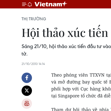
THỊ TRƯỜNG
Hội thảo xúc tiế
Sáng 21/10, hội thảo xúc tiến đầu tư v
tử.
21/10/2013 14:14
Theo phóng viên TTXVN tại 
và mở đường bay quốc tế 
phối hợp với Cục hàng kh
tại Singapore tổ chức đã diễ
Tham dự hội thảo về phía