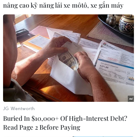
nâng cao kỹ năng lái xe môtô, xe gắn máy
Thủ tướng Orban cho rằng việc
ngừng vận chuyển khí đốt của
Nga qua đường ống Druzhba ảnh
hưởng đến nguồn cung năng
lượng cho nhiều quốc gia châu
Âu, bao gồm Hungary.
(Vietnam+)
JG Wentworth
Buried In $10,000+ Of High-Interest Debt?
Read Page 2 Before Paying