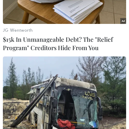
JG Wentworth
$15k In Unmanageable Debt? The "Relief
Program" Creditors Hide From You
Thủ tướng Hungary Viktor Orban phát biểu họp báo tại
Budapest ngày 23/2/2024. (Ảnh: AFP/TTXVN)
Ngày 3/3, Thủ tướng Hungary Viktor Orban
thông báo ông sẽ đưa ra tuyên bố tại hội nghị
thượng đỉnh Liên minh châu Âu (EU) ở Brussels