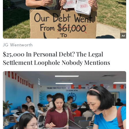
08/01/2025 23:15
Trên mạng xã hội X, Bộ Ngoại giao Ukraine tuyên bố
sẵn sàng thay thế Hungary trong EU và NATO nếu
Budapest muốn gia nhập các khối do Nga đứng đầu.
JG Wentworth
$25,000 In Personal Debt? The Legal
Settlement Loophole Nobody Mentions