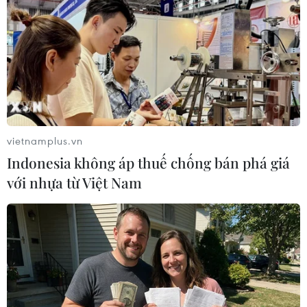
khẩu dầu thô từ Nga.
vietnamplus.vn
Indonesia không áp thuế chống bán phá giá
với nhựa từ Việt Nam
Ukraine tuyên bố sẵn sàng thay Hungary
trong EU và NATO