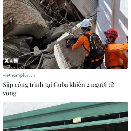
04/08/2026 15:54
Pháp ghi nhận tháng 7 nóng nhất
trong lịch sử
04/08/2026 15:17
Tây Ban Nha phát trực tiếp nhật thực
toàn phần từ độ cao 9.000 m
vietnamplus.vn
04/08/2026 13:23
Sập công trình tại Cuba khiến 2 người tử
vong
Tàu chở hàng của Thổ Nhĩ Kỳ bị tấn
công trên Biển Đen
04/08/2026 05:54