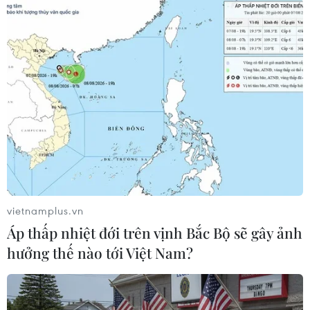
#Viktor Orban
Hungary
Ukraine
Theo dõi VietnamPlus
vietnamplus.vn
Áp thấp nhiệt đới trên vịnh Bắc Bộ sẽ gây ảnh
hưởng thế nào tới Việt Nam?
TIN LIÊN QUAN