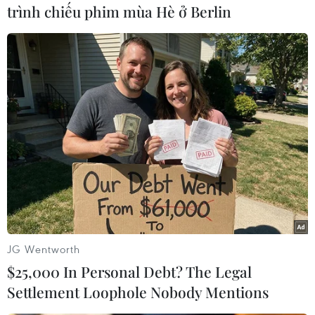
trình chiếu phim mùa Hè ở Berlin
#IAEA
#Ukraine
#an ninh
#hạt nhân
#nhà máy điện hạt nhân
Áo
Ukraine
Theo dõi VietnamPlus
JG Wentworth
$25,000 In Personal Debt? The Legal
Settlement Loophole Nobody Mentions
TIN LIÊN QUAN