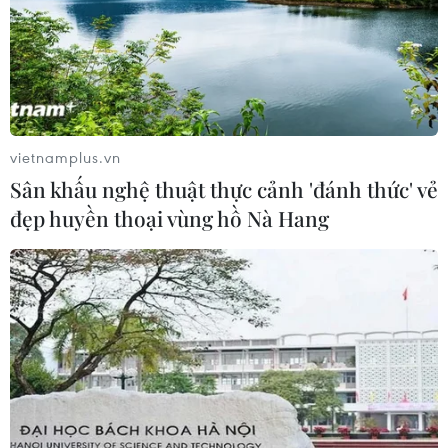
06/08/2026 12:24
Thắt chặt tình hữu nghị sắt son giữa
các cựu chuyên gia quân sự Nga với
Việt Nam
vietnamplus.vn
06/08/2026 06:23
Sân khấu nghệ thuật thực cảnh 'đánh thức' vẻ
đẹp huyền thoại vùng hồ Nà Hang
Anh công bố kết quả điều tra ban
đầu vụ đâm dao ở trung tâm London
06/08/2026 06:00
Ba Lan thảo luận việc thành lập căn
cứ quân sự thường trực với Mỹ
06/08/2026 00:06