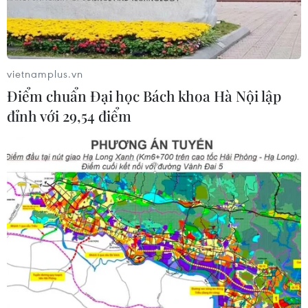
Liên hợp quốc: Xung đột Ukraine trải
qua tháng đẫm máu nhất
vietnamplus.vn
05/08/2026 23:47
Điểm chuẩn Đại học Bách khoa Hà Nội lập
đỉnh với 29,54 điểm
Đức điều tra vụ UAV gắn thuốc nổ
xuất hiện tại sân bay
05/08/2026 23:43
Bất ổn địa chính trị kìm hãm tăng
trưởng Eurozone
05/08/2026 22:59