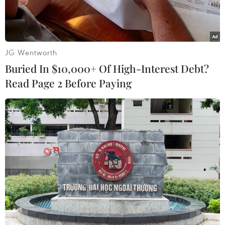
JG Wentworth
Buried In $10,000+ Of High-Interest Debt?
Read Page 2 Before Paying
Xe quân sự Ukraine được triển khai tại Kiev ngày 24/2/2022.
(Ảnh: AFP/TTXVN)
Cơ quan Năng lượng nguyên tử quốc tế (IAEA)
cho biết đang đề nghị triệu tập một cuộc họp bất
thường của hội đồng thống đốc của cơ quan này