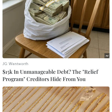
số ngân hàng Nga khỏi hệ thống thanh toán SWIFT -
điều được coi là "vũ khí hạt nhân tài chính" vì những
thiệt hại mà nó sẽ gây ra cho Nga và đối tác.
JG Wentworth
$15k In Unmanageable Debt? The "Relief
Program" Creditors Hide From You
Tổng thống Putin đặt lực lượng răn đe