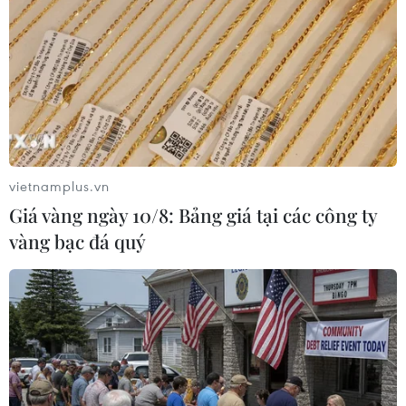
trong trạng thái báo động cao
27/02/2022 14:30
Tổng thống Nga Vladimir Putin đã ra lệnh đặt các lực
lượng răn đe trong trạng thái chiến đấu đặc biệt, trước
những bước đi “không thiện chí” của phương Tây nhằm
vào Moskva.
vietnamplus.vn
Giá vàng ngày 10/8: Bảng giá tại các công ty
vàng bạc đá quý