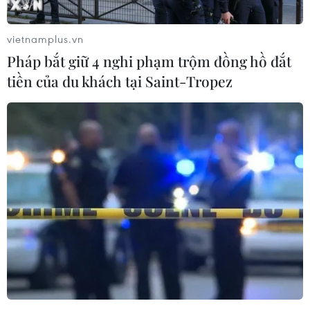
vietnamplus.vn
Pháp bắt giữ 4 nghi phạm trộm đồng hồ đắt
tiền của du khách tại Saint-Tropez
Hội đồng Bảo an dự kiến họp khẩn về tình
hình nhân đạo ở Ukraine
27/02/2022 23:15
Theo ước tính của Cao ủy Liên hợp quốc về người tị nạn
(UNHCR), cuộc xung đột ở Ukraine đã khiến hơn
120.000 người phải di tản sang các nước láng giềng
trong tuần qua.