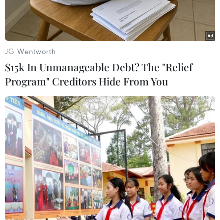
JG Wentworth
$15k In Unmanageable Debt? The "Relief
Program" Creditors Hide From You
Chấn thương của Andik Vermansah khiến Indonesia tổn thất
lớn ở cánh phải. (Ảnh: AFF Suzuki Cup)
Đội tuyển Indonesia sẽ không có sự phục vụ của
tiền vệ Andik Vermansyah trong trận chung kết