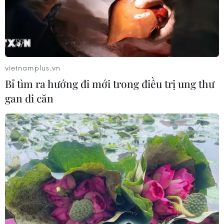
vietnamplus.vn
Bỉ tìm ra hướng đi mới trong điều trị ung thư
gan di căn