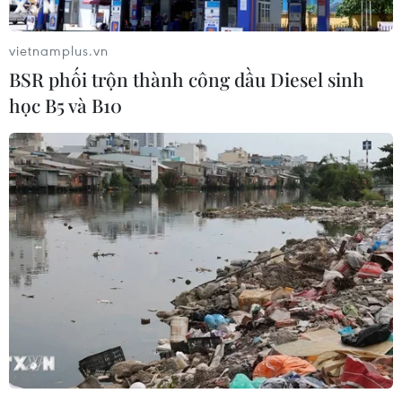
tạo bom và thiết bị nổ sang Iraq.
vietnamplus.vn
BSR phối trộn thành công dầu Diesel sinh
học B5 và B10
Việt Nam áp đảo danh sách cầu thủ trẻ
xuất sắc nhất AFF Cup