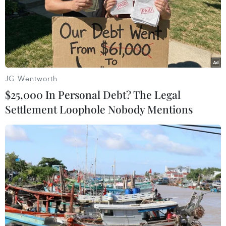
JG Wentworth
$25,000 In Personal Debt? The Legal
Settlement Loophole Nobody Mentions
Ba lý do để tin rằng Indonesia sẽ lật đổ
Thái Lan ở AFF Cup 2016?
15/12/2016 07:36
Đội tuyển Indonesia đang nắm giữ khá nhiều lợi thế
trước Thái Lan sau thắng lợi 2-1 tại chung kết lượt đi AFF
Suzuki Cup 2016 hôm 14/12.