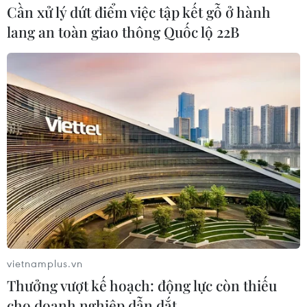
Xuân Trường đầy cơ hội giành giải Cầu
Cần xử lý dứt điểm việc tập kết gỗ ở hành
thủ hay nhất AFF Cup 2016
lang an toàn giao thông Quốc lộ 22B
16/12/2016 04:26
Tiền vệ Lương Xuân Trường của đội tuyển Việt Nam
đang đứng trước cơ hội chiến thắng trong cuộc bầu
chọn danh hiệu Cầu thủ xuất sắc nhất AFF Suzuki Cup
2016 do tạp chí Goal Thái Lan tổ chức.
vietnamplus.vn
Thưởng vượt kế hoạch: động lực còn thiếu
cho doanh nghiệp dẫn dắt