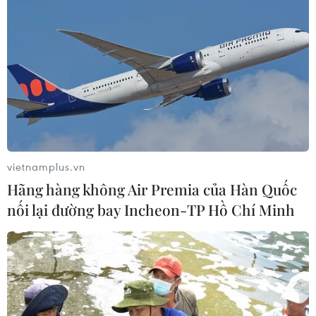
'Hủy diệt' Indonesia 3-0, tuyển Việt
Nam khẳng định vị thế nhà vô địch
ASEAN Cup
03/08/2026 15:39
ASEAN Cup 2026: Tuyển Việt Nam
bước vào thử thách lớn nhất
03/08/2026 13:04
vietnamplus.vn
Hãng hàng không Air Premia của Hàn Quốc
nối lại đường bay Incheon-TP Hồ Chí Minh
Xem trực tiếp Indonesia-Việt Nam tại
ASEAN Cup 2026 trên kênh nào?
03/08/2026 09:21