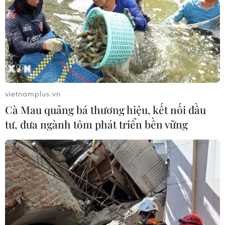
Đội tuyển Việt Nam đặt mục
tiêu 3 điểm, cảnh báo Indonesia
trước giờ G
03/08/2026 07:39
ASEAN Cup 2026: Indonesia tổn thất
lực lượng trước trận quyết đấu tuyển
vietnamplus.vn
Việt Nam
Cà Mau quảng bá thương hiệu, kết nối đầu
03/08/2026 07:21
tư, đưa ngành tôm phát triển bền vững
Làn sóng phản đối lan khắp châu Âu,
FIFA đối diện yêu cầu cải tổ
03/08/2026 05:01
Nhận định Campuchia vs