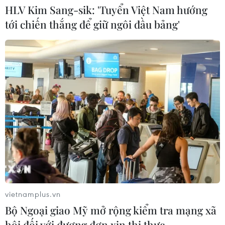
HLV Kim Sang-sik: 'Tuyển Việt Nam hướng
tới chiến thắng để giữ ngôi đầu bảng'
CƠ QUAN CHỦ QUẢN: THÔNG TẤN XÃ VIỆT NAM
Tổng Biên tập: TRẦN TIẾN DUẨN
Phó Tổng Biên tập: NGUYỄN THỊ TÁM, KHÚC THANH
THỦY
Sở hữu trí tuệ
Quy định sử dụng
RSS
Hỗ trợ
Ngôn ngữ
TTXVN
vietnamplus.vn
Dịch vụ tin
Quảng cáo
Bộ Ngoại giao Mỹ mở rộng kiểm tra mạng xã
Liên hệ
hội đối với đương đơn xin thị thực