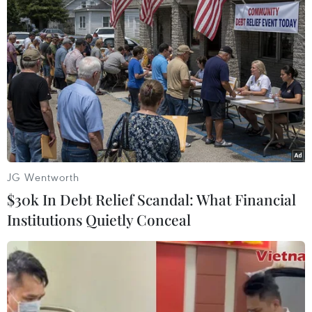
Theo dõi VietnamPlus
JG Wentworth
TIN LIÊN QUAN
$30k In Debt Relief Scandal: What Financial
Institutions Quietly Conceal