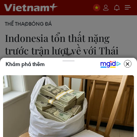
THỂ THAO
BÓNG ĐÁ
Indonesia tổn thất nặng
trước trận lượt về với Thái
Lan
Khám phá thêm
Thùy Minh
16/12/2016 06:33
Đội tuyển Indonesia sẽ không có sự phục vụ của
tiền vệ Andik Vermansyah trong trận chung kết lượt
về AFF Suzuki Cup 2016 cùng Thái Lan do chấn
thương.