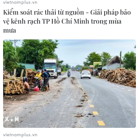
16/12/2016 03:28
vietnamplus.vn
Kiểm soát rác thải từ nguồn - Giải pháp bảo
Dù bị loại ở ​bán kết giải AFF Suzuki Cup 2016, đội tuyển
Việt Nam vẫn được giới truyền thông quốc tế đánh giá
vệ kênh rạch TP Hồ Chí Minh trong mùa
cao với sự tỏa sáng của dàn cầu thủ trẻ đầy triển vọng.
mưa
vietnamplus.vn