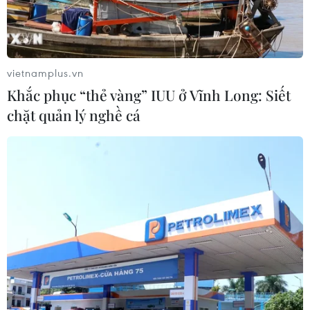
vietnamplus.vn
Khắc phục “thẻ vàng” IUU ở Vĩnh Long: Siết
chặt quản lý nghề cá
Mỹ kết án công dân Singapore xuất khẩu
thiết bị chế tạo bom sang Iraq
16/12/2016 00:01
Lim Yong Nam, 42 tuổi và còn được biết tới với cái tên
Steven Lim, đã xuất khẩu trái phép các thành phần chế