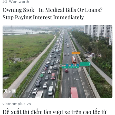
nước Nga chuẩn bị bước vào thập kỷ thứ 3 của
JG Wentworth
thế kỷ 21./.
Owning $10k+ In Medical Bills Or Loans?
Stop Paying Interest Immediately
(TTXVN/Vietnam+)
vietnamplus.vn
Đề xuất thí điểm làn vượt xe trên cao tốc từ
#Thông điệp Liên bang
#Tổng thống Nga