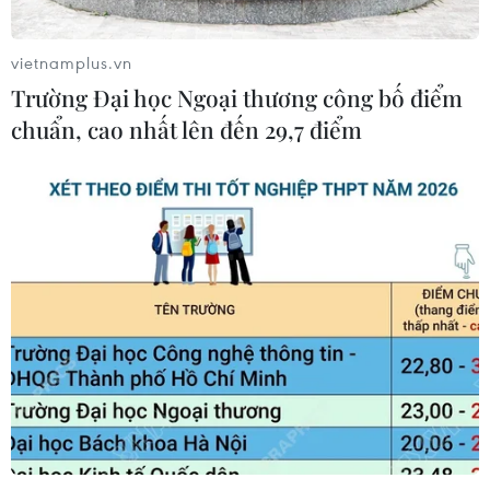
Địa Trung Hải
09/08/2026 22:00
vietnamplus.vn
Trường Đại học Ngoại thương công bố điểm
chuẩn, cao nhất lên đến 29,7 điểm
Khám phá điểm du lịch nổi
tiếng Mũi Tobizina ở Nga
09/08/2026 16:20
Nga và Syria đạt thỏa thuận mới về
tương lai hai căn cứ chiến lược
09/08/2026 15:21
Vấn đề người di cư: Đức khôi phục cơ
chế trả người xin tị nạn về Italy