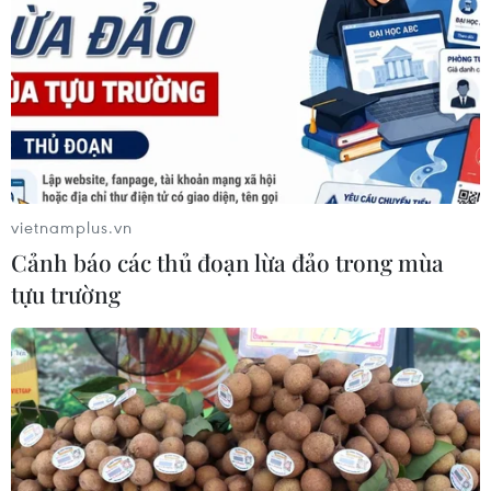
Đức tuyên án chung thân đối tượng
gây vụ lao xe vào đám đông ở
Munich
06/08/2026 15:57
Nga thúc đẩy đa dạng hóa tuyến vận
tải kết nối châu Á qua Ấn Độ Dương
vietnamplus.vn
06/08/2026 15:34
Cảnh báo các thủ đoạn lừa đảo trong mùa
tựu trường
Italy và Hy Lạp trở thành điểm nóng
của virus Tây sông Nile
06/08/2026 13:24
NATO ưu tiên đẩy nhanh chuyển