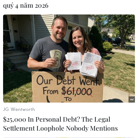
quý 4 năm 2026
#Vladimir Putin
#Duma Quốc gia
Nga
Theo dõi VietnamPlus
TIN LIÊN QUAN
JG Wentworth
$25,000 In Personal Debt? The Legal
Settlement Loophole Nobody Mentions