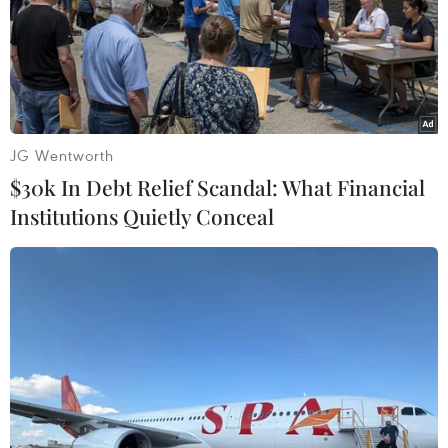
15/01/2020 10:57
Ông Putin nói: "Hiện nay, dựa trên nền tảng kinh tế vĩ
mô ổn định, cần phải tạo ra các điều kiện dành cho một
sự nâng cao đáng kể trong thu nhập của các công
dân."
JG Wentworth
$30k In Debt Relief Scandal: What Financial
Institutions Quietly Conceal