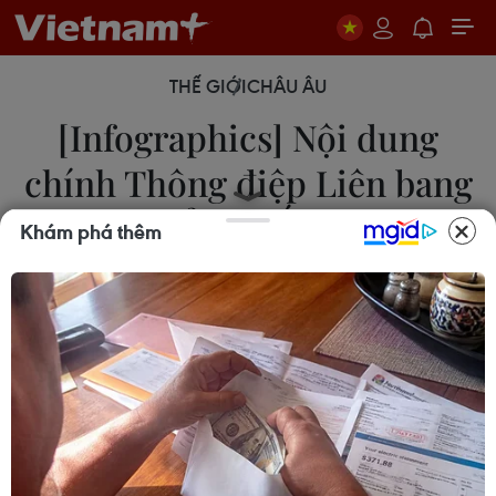
THẾ GIỚI
CHÂU ÂU
[Infographics] Nội dung
chính Thông điệp Liên bang
của Tổng thống Nga
Khám phá thêm
15/01/2020 14:18
Tổng thống Nga Vladimir Putin đã đọc Thông điệp
Liên bang trước 1.300 khách mời gồm các thành
viên Hội đồng Liên bang (Thượng viện), Duma
Quốc gia (Hạ viện), các thành viên chính phủ...