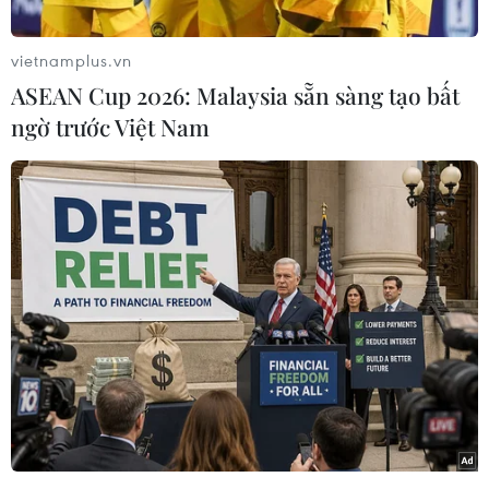
vietnamplus.vn
ASEAN Cup 2026: Malaysia sẵn sàng tạo bất
ngờ trước Việt Nam
(Nhấp chuột vào ảnh để xem kích thước chuẩn)
Bức thông điệp liên bang lần này của Tổng
thống Nga Putin hàm chứa những nhiệm vụ hết
sức quan trọng, và cũng cần thiết để dẫn dắt