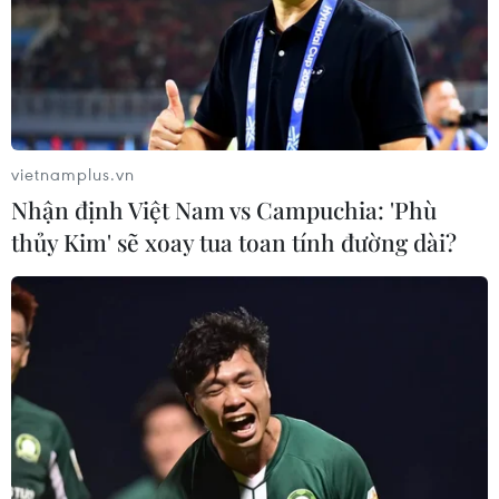
vietnamplus.vn
Nhận định Việt Nam vs Campuchia: 'Phù
TIN CÙNG CHUYÊN MỤC
thủy Kim' sẽ xoay tua toan tính đường dài?
Xung đột Israel-Hamas: Ít nhất 300
trẻ em thiệt mạng trong 300 ngày
qua
06/08/2026 22:56
Iran và Oman thống nhất mở lại eo
biển Hormuz trong 60 ngày