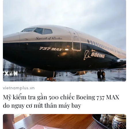
#Căng thẳng Israel-Iran
#Lò phản ứng Arak
#Không kích
#Quân đội Israel
#Tehran
#Chiến tranh Trung Đông
Iran
Israel
vietnamplus.vn
Mỹ kiểm tra gần 500 chiếc Boeing 737 MAX
do nguy cơ nứt thân máy bay
Theo dõi VietnamPlus