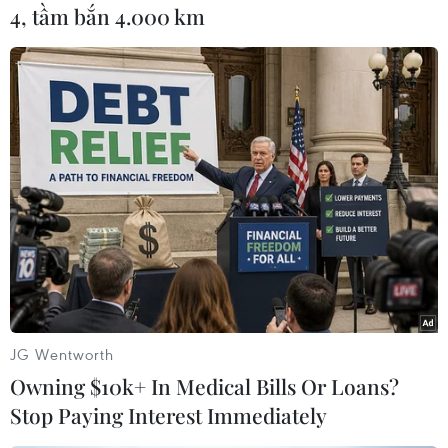
4, tầm bắn 4.000 km
Israel tiến hành đợt không
kích mới nhằm vào nhiều
mục tiêu ở Iran
Lực lượng Phòng vệ Israel (IDF)
cho biết không quân nước này
(IAF) đang thực hiện một loạt cuộc
không kích tại Tehran và một số
khu vực khác ở Iran.
(TTXVN/Vietnam+)
JG Wentworth
Owning $10k+ In Medical Bills Or Loans?
Stop Paying Interest Immediately