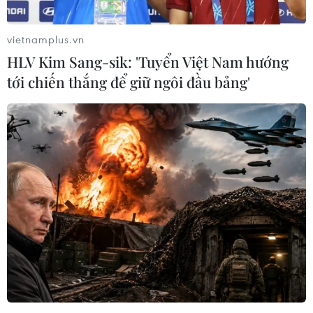
vietnamplus.vn
HLV Kim Sang-sik: 'Tuyển Việt Nam hướng
tới chiến thắng để giữ ngôi đầu bảng'
Israel phá hủy "trụ sở an ninh nội
địa" Iran, Tehran chìm trong khói lửa
19/06/2025 02:17
Bộ trưởng Quốc phòng Israel tuyên bố các chiến đấu cơ
của không quân nước này đã phá hủy "trụ sở an ninh
nội địa" Iran, sau khi quân đội Israel thông báo đang
tấn công các mục tiêu quân sự tại Tehran.