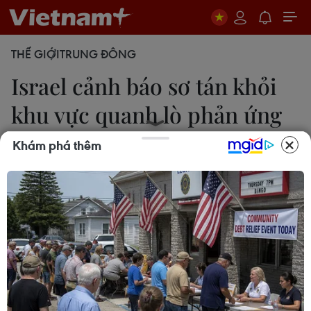
THẾ GIỚI
TRUNG ĐÔNG
Israel cảnh báo sơ tán khỏi
khu vực quanh lò phản ứng
Arak
Khám phá thêm
Minh Tâm
19/06/2025 05:11
Quân đội Israel yêu cầu sơ tán gần lò phản ứng
Arak, đồng thời cảnh báo về các cuộc không kích
và tên lửa từ Iran trong bối cảnh căng thẳng gia
tăng.