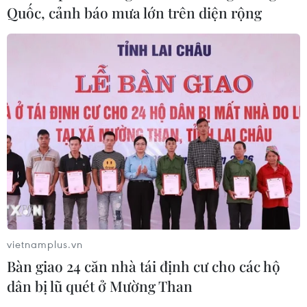
Quốc, cảnh báo mưa lớn trên diện rộng
Xung đột tại Trung Đông: Tàu hàng
Ấn Độ bị đánh chìm trên Biển Đỏ
05/08/2026 04:40
Israel phát triển xét nghiệm máu đơn
giản giúp phát hiện sớm ung thư
phổi
05/08/2026 03:42
Italy có thể tham gia cơ chế xác minh
giải giáp Hezbollah tại Nam Liban
vietnamplus.vn
04/08/2026 22:42
Bàn giao 24 căn nhà tái định cư cho các hộ
dân bị lũ quét ở Mường Than