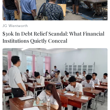
JG Wentworth
$30k In Debt Relief Scandal: What Financial
Institutions Quietly Conceal
Khói bốc lên sau một vụ tấn công bằng tên lửa của Iran tại
Herzliya, Israel, ngày 17/6/2025. (Ảnh: THX/TTXVN)
Ngày 19/6, Quân đội Israel đã cảnh báo người
dân sơ tán khỏi khu vực xung quanh lò phản
ứng nước nặng Arak của Iran.