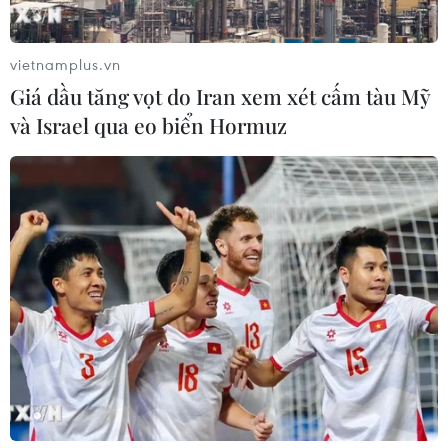
22/08/2019 03:09
Nếu tiếp tục “nổ súng” ở trận gặp Crystal Palace,
vietnamplus.vn
Martial sẽ trở thành cầu thủ thứ tư của M.U ghi bàn
Giá dầu tăng vọt do Iran xem xét cấm tàu Mỹ
trong ba trận mở màn liên tiếp tại Premier League sau
và Israel qua eo biển Hormuz
Dwight Yorke, van Nistelrooy và Rooney.