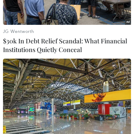
đầu tiên trước Crystal Palace trong kỷ nguyên
Premier League.
JG Wentworth
$30k In Debt Relief Scandal: What Financial
Institutions Quietly Conceal
Salah lập cú đúp mang chiến thắng về cho Liverpool.
Liverpool tiếp tục thể hiện phong độ vô cùng ấn
tượng ở mùa giải này khi có chiến thắng 3-1