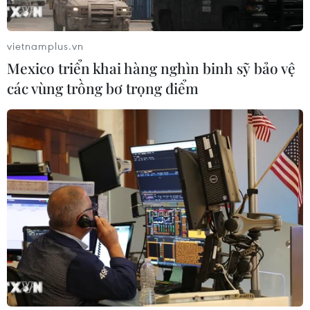
HLV Kim Sang Sik: 'Tuyển Việt Nam
vietnamplus.vn
đặt mục tiêu giành 3 điểm ngay trên
sân Indonesia'
Mexico triển khai hàng nghìn binh sỹ bảo vệ
các vùng trồng bơ trọng điểm
02/08/2026 13:04
Cục diện ASEAN Cup 2026: Kịch bản
đưa đội tuyển Việt Nam vào bán kết
02/08/2026 02:56
Đội tuyển Futsal Việt Nam gây bất
ngờ trước đội xếp hạng 7 thế giới
01/08/2026 14:55