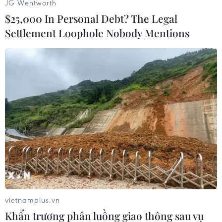
Old Trafford khi để thua 1-2 trong cuộc tiếp đón
JG Wentworth
Crystal Palace.
$25,000 In Personal Debt? The Legal
Settlement Loophole Nobody Mentions
Manchester United bại trận ngay tại Old Trafford. (Nguồn: Daily
Mail)
Đây cũng là trận thua đầu tiên của Quỷ đỏ trước
vietnamplus.vn
Crystal Palace kể từ khi giải đấu cao nhất xứ sở
Khẩn trương phân luồng giao thông sau vụ