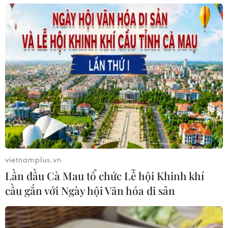
vietnamplus.vn
Lần đầu Cà Mau tổ chức Lễ hội Khinh khí
cầu gắn với Ngày hội Văn hóa di sản