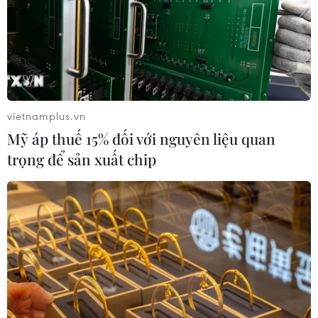
vietnamplus.vn
Mỹ áp thuế 15% đối với nguyên liệu quan
trọng để sản xuất chip
Kết quả bóng đá: Chelsea của Lampard
vẫn chưa biết thắng
19/08/2019 00:11
Sau hai trận thua trước Manchester United và Liverpool,