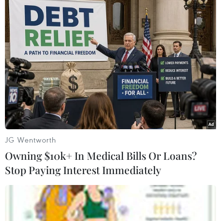
#Premier League
#Liverpool độc chiếm ngôi đầu
#M.U thua sốc
#Old Trafford
Anh
Theo dõi VietnamPlus
JG Wentworth
TIN LIÊN QUAN
Owning $10k+ In Medical Bills Or Loans?
Stop Paying Interest Immediately