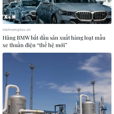
TIN CÙNG CHUYÊN MỤC
vietnamplus.vn
Cục diện ASEAN Cup: Việt Nam
Hãng BMW bắt đầu sản xuất hàng loạt mẫu
quyết giành ngôi đầu, Thái Lan vẫn
xe thuần điện “thế hệ mới”
có thể bị loại
07/08/2026 02:29
Lịch thi đấu ASEAN Cup 2026 ngày
7/8: Việt Nam hướng đến ngôi đầu
07/08/2026 00:07
Công Phượng gặp thử thách lớn
trong ngày tái xuất V-League 2026/27