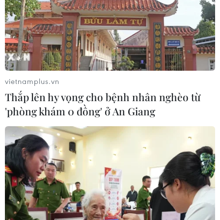
Nhận định Campuchia vs
Timor Leste: Trận chiến vì 3 điểm
danh dự cho "Các chiến binh
Angkor"
03/08/2026 03:30
vietnamplus.vn
Thắp lên hy vọng cho bệnh nhân nghèo từ
ASEAN Cup 2026: Đội tuyển Việt
'phòng khám 0 đồng' ở An Giang
Nam sẵn sàng cho đại chiến ở "chảo
lửa" Pakansari
03/08/2026 03:13
Lịch thi đấu ASEAN Cup 2026 ngày
3/8: Việt Nam quyết đấu Indonesia
03/08/2026 01:40