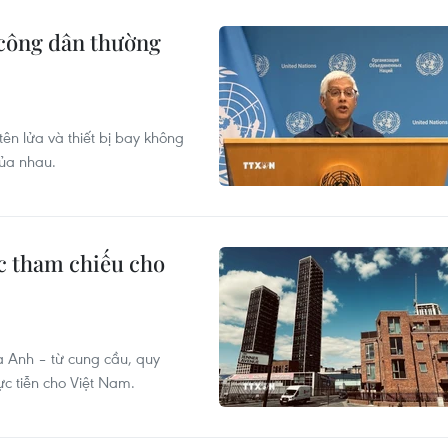
 công dân thường
ên lửa và thiết bị bay không
của nhau.
c tham chiếu cho
a Anh – từ cung cầu, quy
ực tiễn cho Việt Nam.