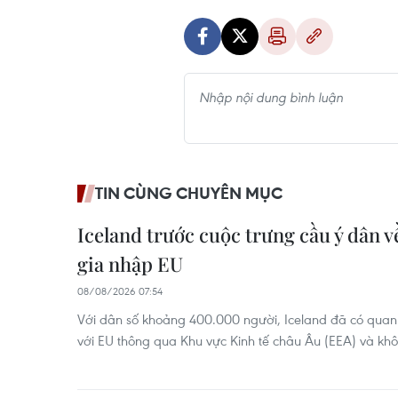
TIN CÙNG CHUYÊN MỤC
Iceland trước cuộc trưng cầu ý dân v
gia nhập EU
08/08/2026 07:54
Với dân số khoảng 400.000 người, Iceland đã có quan hệ
với EU thông qua Khu vực Kinh tế châu Âu (EEA) và kh