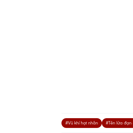
#Vũ khí hạt nhân
#Tên lửa đạn