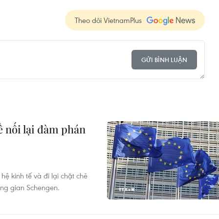
Theo dõi VietnamPlus
GỬI BÌNH LUẬN
ề nối lại đàm phán
 kinh tế và đi lại chặt chẽ
ông gian Schengen.