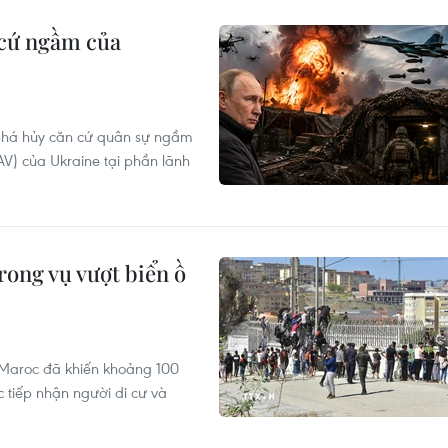
 cứ ngầm của
 phá hủy căn cứ quân sự ngầm
UAV) của Ukraine tại phần lãnh
rong vụ vượt biển ồ
ừ Maroc đã khiến khoảng 100
 tiếp nhận người di cư và