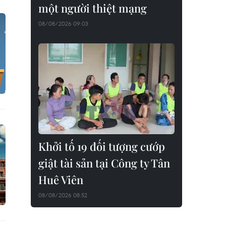
một người thiệt mạng
08/08/2026 09:03
Khởi tố 19 đối tượng cướp
giật tài sản tại Công ty Tân
Huê Viên
08/08/2026 08:52