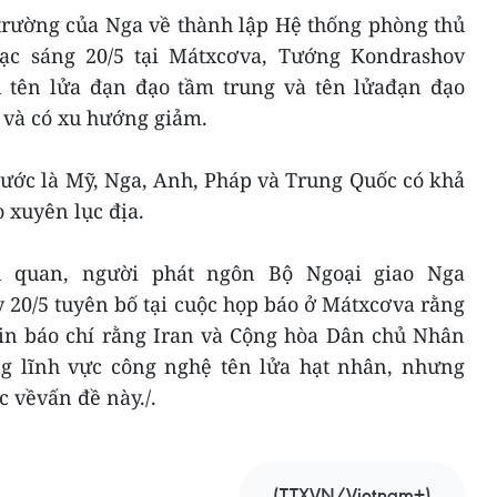
 trường của Nga về thành lập Hệ thống phòng thủ
ạc sáng 20/5 tại Mátxcơva, Tướng Kondrashov
 tên lửa đạn đạo tầm trung và tên lửađạn đạo
ế và có xu hướng giảm.
 nước là Mỹ, Nga, Anh, Pháp và Trung Quốc có khả
 xuyên lục địa.
n quan, người phát ngôn Bộ Ngoại giao Nga
20/5 tuyên bố tại cuộc họp báo ở Mátxcơva rằng
tin báo chí rằng Iran và Cộng hòa Dân chủ Nhân
ng lĩnh vực công nghệ tên lửa hạt nhân, nhưng
c vềvấn đề này./.
(TTXVN/Vietnam+)