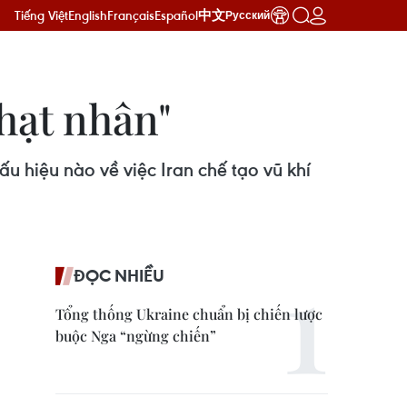
Tiếng Việt
English
Français
Español
中文
Русский
 hạt nhân"
hiệu nào về việc Iran chế tạo vũ khí
ĐỌC NHIỀU
Tổng thống Ukraine chuẩn bị chiến lược
buộc Nga “ngừng chiến”