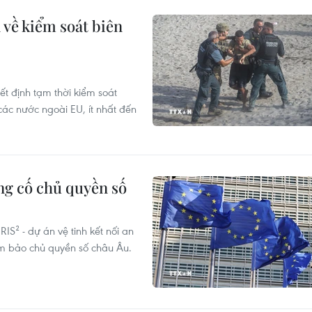
a về kiểm soát biên
yết định tạm thời kiểm soát
ác nước ngoài EU, ít nhất đến
ủng cố chủ quyền số
IS² - dự án vệ tinh kết nối an
ảm bảo chủ quyền số châu Âu.