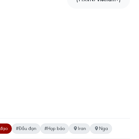
 đạo
#Đầu đạn
#Họp báo
Iran
Nga