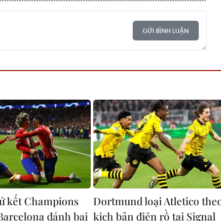
GỬI BÌNH LUẬN
tứ kết Champions
Dortmund loại Atletico the
Barcelona đánh bại
kịch bản điên rồ tại Signal