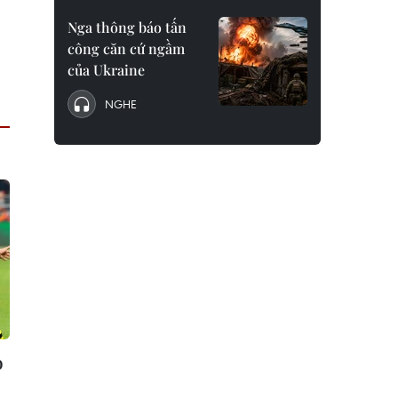
Nga thông báo tấn
công căn cứ ngầm
của Ukraine
NGHE
o