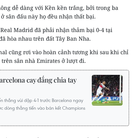
hông dễ dàng với Kền kền trắng, bởi trong ba
ở sân đấu này họ đều nhận thất bại.
 Real Madrid đã phải nhận thảm bại 0-4 tại
 đã hòa nhau trên đất Tây Ban Nha.
al cũng rơi vào hoàn cảnh tương khi sau khi chỉ
trên sân nhà Emirates ở lượt đi.
rcelona cay đắng chia tay
ến thắng vùi dập 4-1 trước Barcelona ngay
ợc dòng thẳng tiến vào bán kết Champions