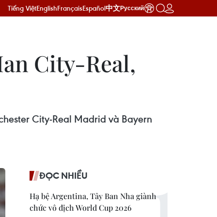
Tiếng Việt
English
Français
Español
中文
Русский
Man City-Real,
chester City-Real Madrid và Bayern
ĐỌC NHIỀU
Hạ bệ Argentina, Tây Ban Nha giành
chức vô địch World Cup 2026