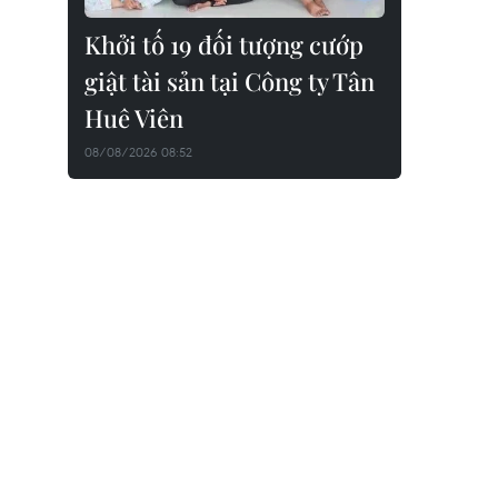
Khởi tố 19 đối tượng cướp
giật tài sản tại Công ty Tân
Huê Viên
08/08/2026 08:52