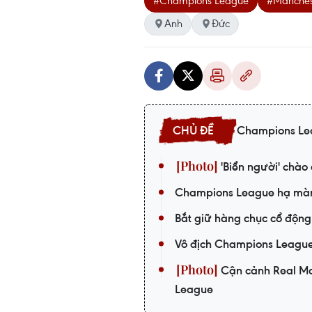
#Champions League
#Manchest
Anh
Đức
Champions Le
'Biển người' chào
Champions League hạ màn
Bắt giữ hàng chục cổ động
Vô địch Champions League, 
Cận cảnh Real Ma
League