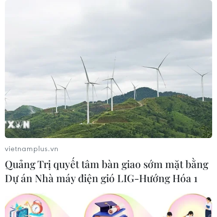
ASEAN Cup 2026: Tuyển Việt Nam
thẳng tiến vào bán kết với thành tích
nhất bảng
07/08/2026 15:58
Đình Bắc rực sáng với cú
đúp, tuyển Việt Nam vào bán kết
ASEAN Cup với ngôi đầu bảng
07/08/2026 15:49
vietnamplus.vn
Quảng Trị quyết tâm bàn giao sớm mặt bằng
Xem trực tiếp Việt Nam-Campuchia
Dự án Nhà máy điện gió LIG-Hướng Hóa 1
tại ASEAN Cup 2026 trên kênh nào?
07/08/2026 09:49