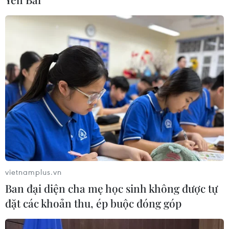
03/08/2026 05:01
Xem thêm
CƠ QUAN CHỦ QUẢN: THÔNG TẤN XÃ VIỆT NAM
Tổng Biên tập: TRẦN TIẾN DUẨN
Phó Tổng Biên tập: NGUYỄN THỊ TÁM, KHÚC THANH
vietnamplus.vn
THỦY
Ban đại diện cha mẹ học sinh không được tự
đặt các khoản thu, ép buộc đóng góp
Sở hữu trí tuệ
Quy định sử dụng
RSS
Hỗ trợ