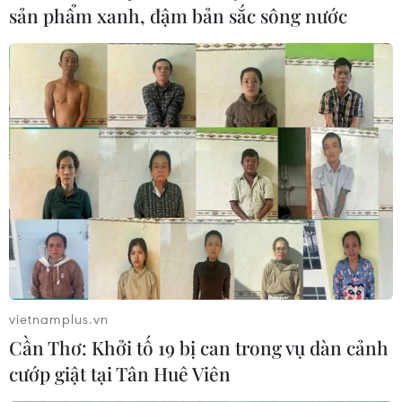
sản phẩm xanh, đậm bản sắc sông nước
Hy vọng nào cho bóng đá nam châu Á tại
Olympic Tokyo 2020?
23/07/2021 00:22
Nếu xét trên bình diện cấp độ đội tuyển quốc gia, có thể
khẳng định còn lâu nữa khoảng cách bóng đá giữa các
châu lục mới được san lấp.
vietnamplus.vn
Cần Thơ: Khởi tố 19 bị can trong vụ dàn cảnh
cướp giật tại Tân Huê Viên