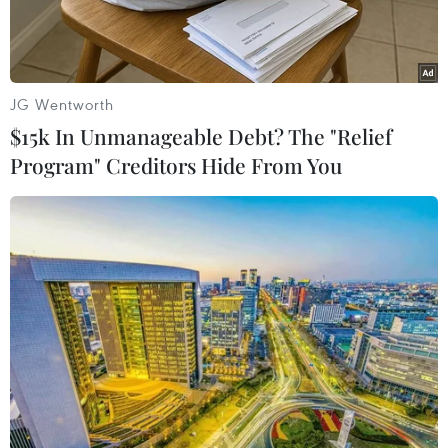
2020.
JG Wentworth
$15k In Unmanageable Debt? The "Relief
Program" Creditors Hide From You
U23 Nhật Bản có cơ hội sớm vào tứ kết. (Nguồn: Getty Images)
Trước lượt trận thứ 2 vòng bảng, 7 đội bóng
đang có cơ hội để sớm ghi tên mình vào tứ kết