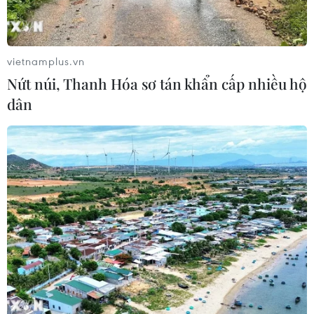
khẩn xin lỗi người hâm mộ xứ vạn
đảo
04/08/2026 03:17
vietnamplus.vn
Nứt núi, Thanh Hóa sơ tán khẩn cấp nhiều hộ
ASEAN Cup 2026: "Chìa khóa" giúp
dân
tuyển Việt Nam quật ngã Indonesia
04/08/2026 03:05
ASEAN Cup 2026: Đội tuyển Việt
Nam tạo "cơn địa chấn" trên truyền
thông khu vực
04/08/2026 02:45
Báo chí Đông Nam Á "dậy