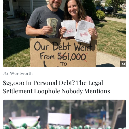
Bảng D
15g30 U23 Brazil - U23 Cote d'Ivoire
(VTV5)
18g30 U23 Saudi Arabia - U23 Đức
(Vietnam+)
JG Wentworth
$25,000 In Personal Debt? The Legal
Settlement Loophole Nobody Mentions