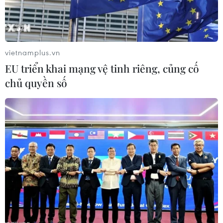
vietnamplus.vn
EU triển khai mạng vệ tinh riêng, củng cố
chủ quyền số
Kết quả bóng đá Olympic: U23 Pháp thảm
bại, U23 Tây Ban Nha 'bất lực'
22/07/2021 10:53