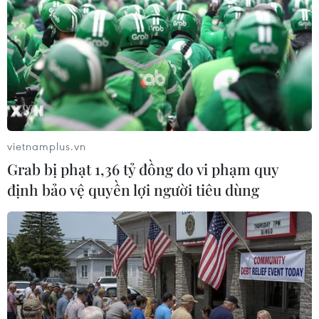
#Olympic Tokyo
#Môn bóng đá nam
#U23 Nhật Bản
#U23 Brazil
#U23 Tây Ban Nha
#U23 Đức
#U23 Australia
Nhật Bản
vietnamplus.vn
Theo dõi VietnamPlus
Grab bị phạt 1,36 tỷ đồng do vi phạm quy
định bảo vệ quyền lợi người tiêu dùng
TIN LIÊN QUAN