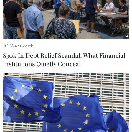
JG Wentworth
$30k In Debt Relief Scandal: What Financial
Institutions Quietly Conceal
Lịch thi đấu bóng đá nam Olympic Tokyo
2020: Tâm điểm Brazil-Đức
22/07/2021 00:01
5 năm sau trận chung kết ở Rio, U23 Brazil và U23 Đức
sẽ bắt đầu hành trình chinh phục tấm huy chương Vàng
bóng đá nam Olympic Tokyo bằng màn đối đầu ở lượt
trận mở màn.