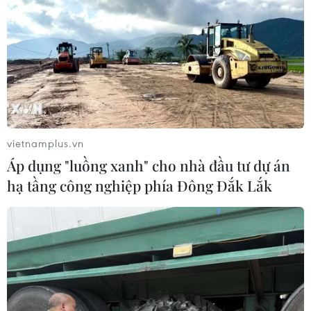
vietnamplus.vn
Áp dụng "luồng xanh" cho nhà đầu tư dự án
hạ tầng công nghiệp phía Đông Đắk Lắk