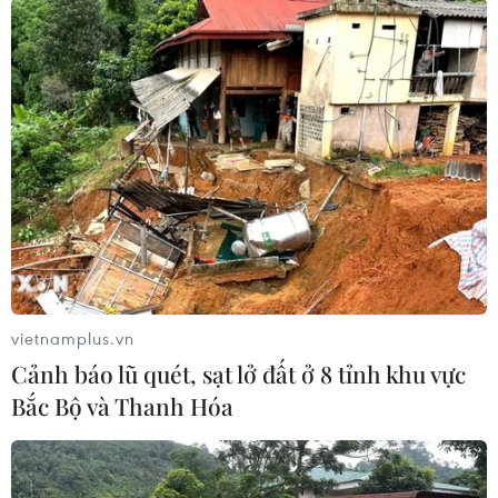
#Người Rohingya
Malaysia
Theo dõi VietnamPlus
TIN LIÊN QUAN
vietnamplus.vn
Cảnh báo lũ quét, sạt lở đất ở 8 tỉnh khu vực
Bắc Bộ và Thanh Hóa