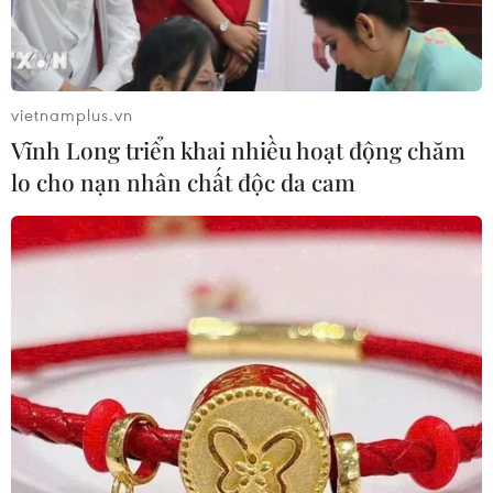
vietnamplus.vn
Vĩnh Long triển khai nhiều hoạt động chăm
lo cho nạn nhân chất độc da cam
Tuyển Malaysia thi đấu tại AFF Cup 2016. (Nguồn: Affsuzukicup)
Ngày mai (25/11), Nội các Malaysia sẽ họp bàn
trước khi quyết định về việc đội tuyển Malaysia
rút khỏi AFF Suzuki Cup 2016 để phản đối việc
người Rohingya bị đàn áp ở bang Rakhine của