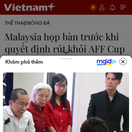
THỂ THAO
BÓNG ĐÁ
Malaysia họp bàn trước khi
quyết định rút khỏi AFF Cup
2016
Khám phá thêm
Lê Hòa/Kuala Lumpur
24/11/2016 10:40
Nội các Malaysia sẽ họp bàn trước khi quyết định
về việc tuyển Malaysia rút khỏi AFF Suzuki Cup
2016 để phản đối việc người Rohingya bị đàn áp ở
bang Rakhine của Myanamar trong thời gian qua.