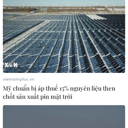
vietnamplus.vn
Mỹ chuẩn bị áp thuế 15% nguyên liệu then
chốt sản xuất pin mặt trời