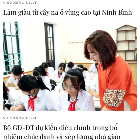
vietnamplus.vn
Làm giàu từ cây na ở vùng cao tại Ninh Bình
Truyền thông quốc tế đánh giá cao chiến
thắng của tuyển Việt Nam
24/11/2016 02:35
FourFourTwo (4-4-2) có một bài dài phân tích chiến
thắng của đội tuyển Việt Nam trước Malaysia và khẳng
định "chiến thắng của đội tuyển quốc gia Việt Nam là
hoàn toàn xứng đáng.”
vietnamplus.vn
Bộ GD-ĐT dự kiến điều chỉnh trong bổ
nhiệm chức danh và xếp lương nhà giáo