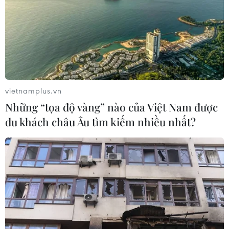
vietnamplus.vn
Những “tọa độ vàng” nào của Việt Nam được
du khách châu Âu tìm kiếm nhiều nhất?