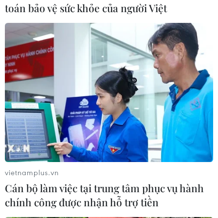
Khairy nói thêm./.
toán bảo vệ sức khỏe của người Việt
(Vietnam+)
vietnamplus.vn
Cán bộ làm việc tại trung tâm phục vụ hành
chính công được nhận hỗ trợ tiền
#Bóng đá
#Đội tuyển Malaysia
#Nội các Malaysia
#AFF Cup 2016
#Đại sứ quán Myanmar