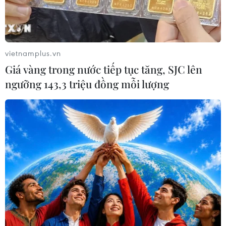
Đội tuyển Việt Nam của huấn luyện viên Nguyễn Hữu
Thắng quyết đánh bại Malaysia để tranh tấm vé vào
bán kết giải bóng đá AFF Cup 2016 sớm 1 lượt trận tại
bảng B, tổ chức tại Myanmar.
vietnamplus.vn
Giá vàng trong nước tiếp tục tăng, SJC lên
ngưỡng 143,3 triệu đồng mỗi lượng