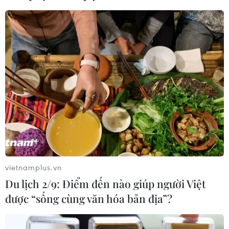
Nam khẳng định vị thế nhà vô địch
ASEAN Cup
03/08/2026 15:39
ASEAN Cup 2026: Tuyển Việt Nam
bước vào thử thách lớn nhất
03/08/2026 13:04
Xem trực tiếp Indonesia-Việt Nam tại
ASEAN Cup 2026 trên kênh nào?
vietnamplus.vn
03/08/2026 09:21
Du lịch 2/9: Điểm đến nào giúp người Việt
được “sống cùng văn hóa bản địa”?
Đội tuyển Việt Nam đặt mục