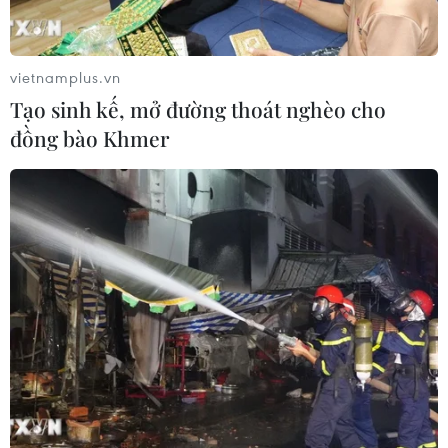
vietnamplus.vn
Tạo sinh kế, mở đường thoát nghèo cho
TIN CÙNG CHUYÊN MỤC
đồng bào Khmer
Futsal Việt Nam bất bại sau trận hòa
khó tin trước chủ nhà Thái Lan
06/08/2026 02:38
Toàn cảnh ASEAN Cup: Thái
Lan "thắng như chẻ tre", thách thức
tuyển Việt Nam
05/08/2026 07:15