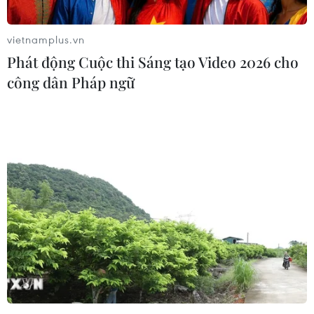
Báo chí Malaysia đổ lỗi cho hàng hậu vệ
trong trận thua Việt Nam
vietnamplus.vn
24/11/2016 01:53
Phát động Cuộc thi Sáng tạo Video 2026 cho
Sau trận thua trước đội tuyển Việt Nam với tỷ số 0-1 tại
công dân Pháp ngữ
vòng bảng AFF Cup, tờ New Straits Times có bài bình
luận cho rằng, sự yếu kém của hàng hậu vệ Malaysia
là nguyên nhân dẫn đến thất bại này.