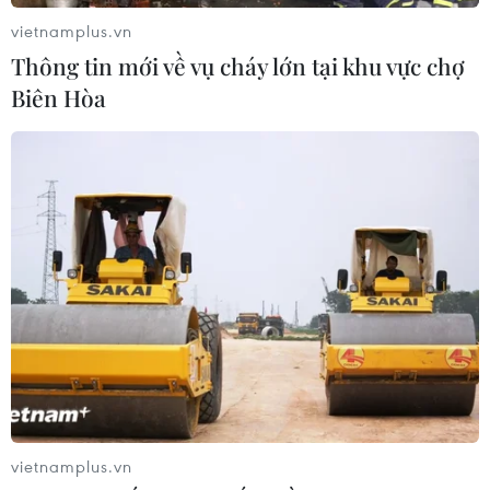
Nhận định Philippines vs
vietnamplus.vn
Thái Lan: Madam Pang treo thưởng
Thông tin mới về vụ cháy lớn tại khu vực chợ
tiền tỷ, "Voi chiến" quyết thắng
Biên Hòa
04/08/2026 09:19
Đội tuyển Việt Nam nhận
thưởng 2 tỷ đồng sau thắng lợi trước
Indonesia
04/08/2026 04:16
Tuyển thủ Indonesia cúi đầu thành
khẩn xin lỗi người hâm mộ xứ vạn
đảo
04/08/2026 03:17
vietnamplus.vn