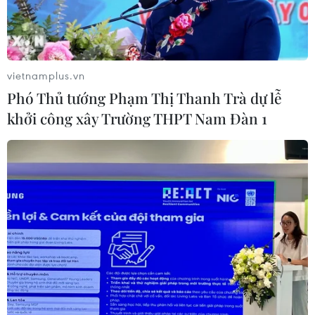
Nga
03/08/2026 15:02
vietnamplus.vn
Lãnh đạo EU kêu gọi 'hành động
Phó Thủ tướng Phạm Thị Thanh Trà dự lễ
thống nhất' về biên giới
khởi công xây Trường THPT Nam Đàn 1
03/08/2026 14:35
Xem thêm
CƠ QUAN CHỦ QUẢN: THÔNG TẤN XÃ VIỆT NAM