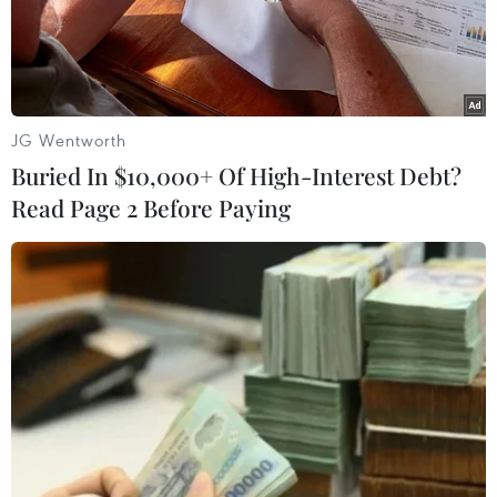
JG Wentworth
Buried In $10,000+ Of High-Interest Debt?
Read Page 2 Before Paying
Xuất khẩu vũ khí của Đức dự kiến đạt mức
cao kỷ lục trong năm 2023
02/10/2023 23:18
Số liệu của Bộ Kinh tế liên bang Đức công bố ngày 2/10
cho biết, trong 9 tháng đầu năm 2023, Đức đã phê
duyệt xuất khẩu số vũ khí có giá trị cao hơn cả năm
ngoái.