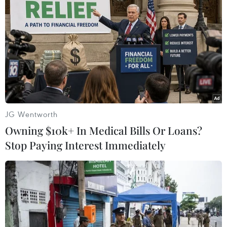
Theo dõi VietnamPlus
JG Wentworth
Owning $10k+ In Medical Bills Or Loans?
TIN LIÊN QUAN
Stop Paying Interest Immediately