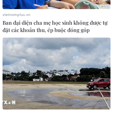
Munich
06/08/2026 15:57
vietnamplus.vn
Ban đại diện cha mẹ học sinh không được tự
Nga thúc đẩy đa dạng hóa tuyến vận
đặt các khoản thu, ép buộc đóng góp
tải kết nối châu Á qua Ấn Độ Dương
06/08/2026 15:34
Italy và Hy Lạp trở thành điểm nóng
của virus Tây sông Nile
06/08/2026 13:24
NATO ưu tiên đẩy nhanh chuyển
giao hệ thống phòng không cho
Ukraine