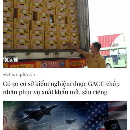
vietnamplus.vn
Có 50 cơ sở kiểm nghiệm được GACC chấp
nhận phục vụ xuất khẩu mít, sầu riêng