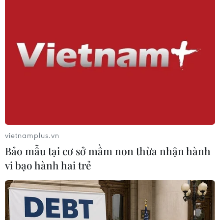
vietnamplus.vn
Bảo mẫu tại cơ sở mầm non thừa nhận hành
vi bạo hành hai trẻ
#Rosoboronexport
#Triển lãm Quân sự thế giới "World Defense Show 2024"
#xuất khẩu vũ khí
#thiết bị bay không người lái
Nga