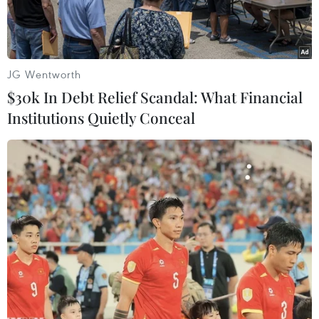
23 năm qua.
JG Wentworth
$30k In Debt Relief Scandal: What Financial
Institutions Quietly Conceal
Máy bay MiG-31K mang theo tên lửa siêu vượt âm Kinzhal của
Nga. (Nguồn: Ukrinform)
Theo phóng viên TTXVN tại Moskva, Tổng giám
đốc Công ty xuất nhập khẩu sản phẩm, công
nghệ và dịch vụ quân sự và lưỡng dụng