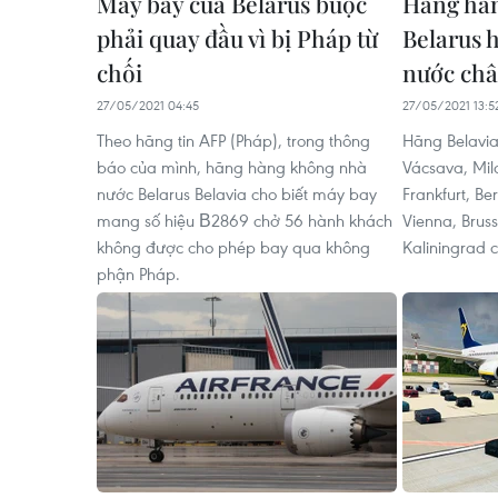
Máy bay của Belarus buộc
Hãng hàn
phải quay đầu vì bị Pháp từ
Belarus 
chối
nước châ
27/05/2021 04:45
27/05/2021 13:5
Theo hãng tin AFP (Pháp), trong thông
Hãng Belavia
báo của mình, hãng hàng không nhà
Vácsava, Mi
nước Belarus Belavia cho biết máy bay
Frankfurt, Be
mang số hiệu В2869 chở 56 hành khách
Vienna, Brus
không được cho phép bay qua không
Kaliningrad 
phận Pháp.