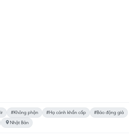
ir
#Không phận
#Hạ cánh khẩn cấp
#Báo động giả
Nhật Bản