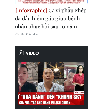
Ca vi phẫu ghép
da đầu hiếm gặp giúp bệnh
nhân phục hồi sau 10 năm
08/08/2026 03:52
VIDEO