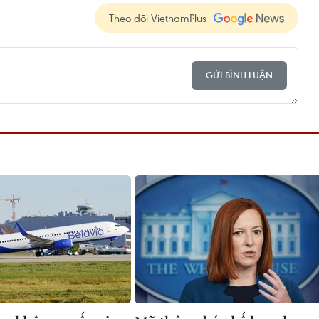
Theo dõi VietnamPlus
GỬI BÌNH LUẬN