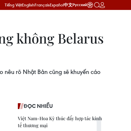
Tiếng Việt
English
Français
Español
中文
Русский
ng không Belarus
o nêu rõ Nhật Bản cũng sẽ khuyến cáo
ĐỌC NHIỀU
Việt Nam-Hoa Kỳ thúc đẩy hợp tác kinh
tế thương mại