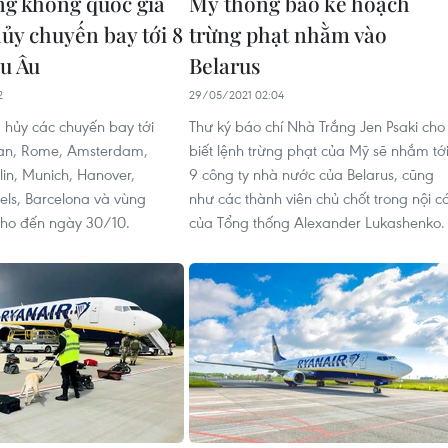
g không quốc gia
Mỹ thông báo kế hoạch
hủy chuyến bay tới 8
trừng phạt nhằm vào
u Âu
Belarus
2
29/05/2021 02:04
 hủy các chuyến bay tới
Thư ký báo chí Nhà Trắng Jen Psaki cho
lan, Rome, Amsterdam,
biết lệnh trừng phạt của Mỹ sẽ nhắm tớ
rlin, Munich, Hanover,
9 công ty nhà nước của Belarus, cũng
sels, Barcelona và vùng
như các thành viên chủ chốt trong nội c
cho đến ngày 30/10.
của Tổng thống Alexander Lukashenko.