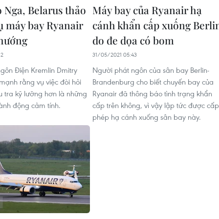
 Nga, Belarus thảo
Máy bay của Ryanair hạ
vụ máy bay Ryanair
cánh khẩn cấp xuống Berli
 hướng
do đe dọa có bom
32
31/05/2021 05:43
gôn Điện Kremlin Dmitry
Người phát ngôn của sân bay Berlin-
mạnh rằng vụ việc đòi hỏi
Brandenburg cho biết chuyến bay của
u tra kỹ lưỡng hơn là những
Ryanair đã thông báo tình trạng khẩn
hành động cảm tính.
cấp trên không, vì vậy lập tức được cấp
phép hạ cánh xuống sân bay này.