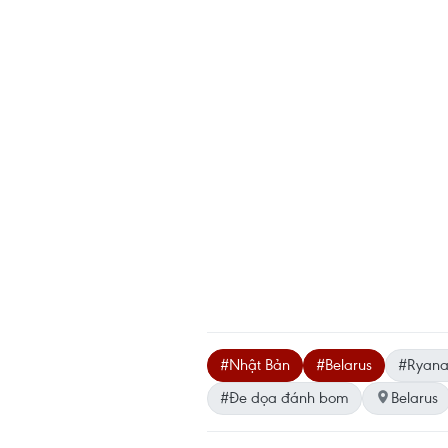
#Nhật Bản
#Belarus
#Ryana
#Đe dọa đánh bom
Belarus