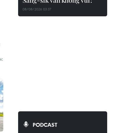
Sang-sik vẫn không vui?
08/08/2026 03:37
i
ác
PODCAST