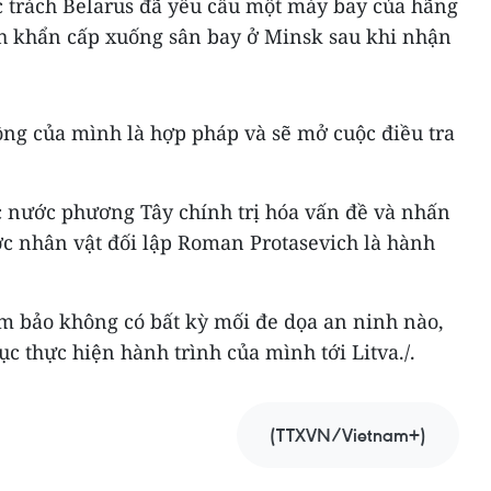
 trách Belarus đã yêu cầu một máy bay của hãng
h khẩn cấp xuống sân bay ở Minsk sau khi nhận
ng của mình là hợp pháp và sẽ mở cuộc điều tra
 nước phương Tây chính trị hóa vấn đề và nhấn
ợc nhân vật đối lập Roman Protasevich là hành
ảm bảo không có bất kỳ mối đe dọa an ninh nào,
ục thực hiện hành trình của mình tới Litva./.
(TTXVN/Vietnam+)