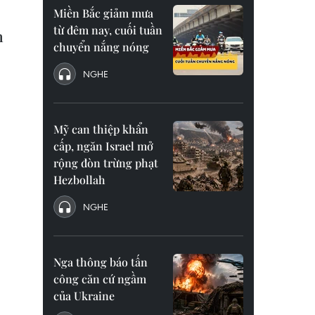
Miền Bắc giảm mưa
từ đêm nay, cuối tuần
n
chuyển nắng nóng
NGHE
Mỹ can thiệp khẩn
cấp, ngăn Israel mở
rộng đòn trừng phạt
Hezbollah
NGHE
Nga thông báo tấn
công căn cứ ngầm
của Ukraine