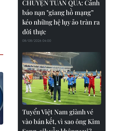
CHUYỆN TUẦN QUA: Cảnh
báo nạn "giang hồ mạng”
kéo những hệ lụy ảo tràn ra
đời thực
08/08/2026 04:00
Tuyển Việt Nam giành vé
vào bán kết, vì sao ông Kim