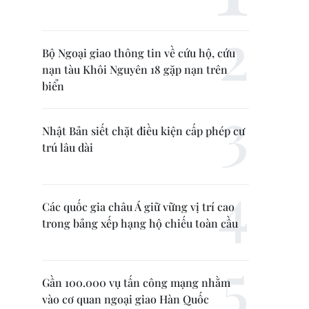
Bộ Ngoại giao thông tin về cứu hộ, cứu
nạn tàu Khôi Nguyên 18 gặp nạn trên
biển
Nhật Bản siết chặt điều kiện cấp phép cư
trú lâu dài
Các quốc gia châu Á giữ vững vị trí cao
trong bảng xếp hạng hộ chiếu toàn cầu
Gần 100.000 vụ tấn công mạng nhằm
vào cơ quan ngoại giao Hàn Quốc