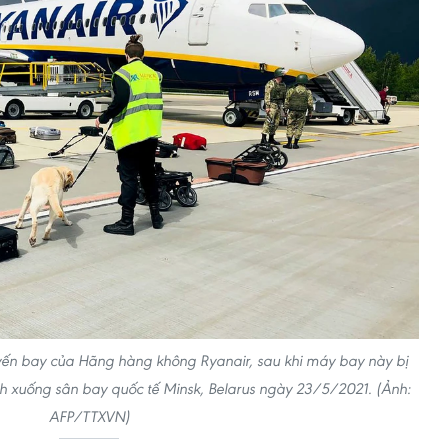
uyến bay của Hãng hàng không Ryanair, sau khi máy bay này bị
 xuống sân bay quốc tế Minsk, Belarus ngày 23/5/2021. (Ảnh:
AFP/TTXVN)