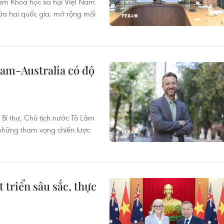
âm Khoa học xã hội Việt Nam
iữa hai quốc gia, mở rộng mối
Nam-Australia có độ
Bí thư, Chủ tịch nước Tô Lâm
a những tham vọng chiến lược
 triển sâu sắc, thực