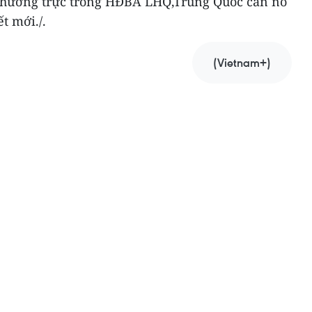
n thường trực trong HĐBA LHQ,Trung Quốc cần nỗ
t mới./.
(Vietnam+)