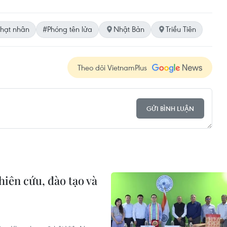
hạt nhân
#Phóng tên lửa
Nhật Bản
Triều Tiên
Theo dõi VietnamPlus
GỬI BÌNH LUẬN
iên cứu, đào tạo và