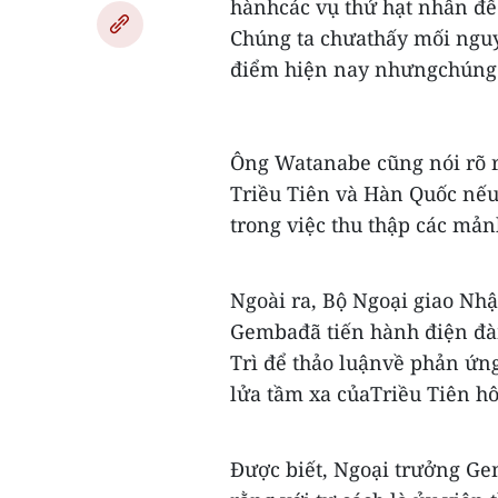
hànhcác vụ thử hạt nhân để 
Chúng ta chưathấy mối nguy
điểm hiện nay nhưngchúng t
Ông Watanabe cũng nói rõ r
Triều Tiên và Hàn Quốc nế
trong việc thu thập các mản
Ngoài ra, Bộ Ngoại giao Nhậ
Gembađã tiến hành điện đà
Trì để thảo luậnvề phản ứn
lửa tầm xa củaTriều Tiên h
Được biết, Ngoại trưởng Ge