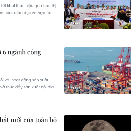
ới khai thác hiệu quả hơn thị
n hóa, giáo dục và hợp tác
ợ 6 ngành công
ối với hoạt động sản xuất
à thúc đẩy sản xuất nội địa
hất mới của toàn bộ