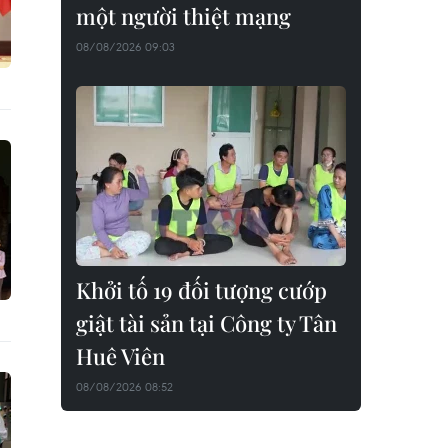
một người thiệt mạng
08/08/2026 09:03
Khởi tố 19 đối tượng cướp
giật tài sản tại Công ty Tân
Huê Viên
08/08/2026 08:52