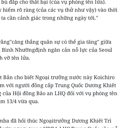
bù đắp cho thất bại (của vụ phóng tên lửa).
 hiểm rõ ràng (của các vụ thử như vậy) vào thời
a cần cảnh giác trong những ngày tới."
ằng"căng thẳng quân sự có thể gia tăng" giữa
u Bình Nhưỡngđịnh ngăn cản nỗ lực của Seoul
h vỡ tên lửa.
t Bản cho biết Ngoại trưởng nước này Koichiro
m với người đồng cấp Trung Quốc Dương Khiết
g của Hội đồng Bảo an LHQ đối với vụ phóng tên
ôm 13/4 vừa qua.
mba đã hối thúc Ngoạitrưởng Dương Khiết Trì