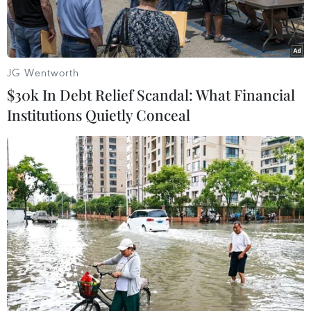
JG Wentworth
$30k In Debt Relief Scandal: What Financial
Institutions Quietly Conceal
Công nhân sửa chữa đường dây điện tại Odessa, Ukraine.
(Ảnh: AFP/TTXVN)
Hãng Thông tấn Interfax-Ukraine ngày 30/1 dẫn
số liệu chính thức đưa tin tổng nợ trong và
ngoài nước của Ukraine trong năm 2023 ở mức
cao kỷ lục 145,32 tỷ USD.
Theo báo cáo của Bộ Tài chính Ukraine, năm