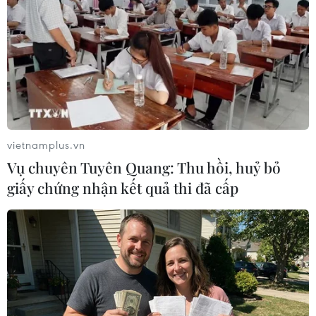
Bộ trưởng Nông nghiệp các nước Bulgaria, Ba Lan,
Hungary, Romania và Slovakia đã gửi thư tới EC yêu
cầu áp thuế nhập khẩu với ngũ cốc Ukraine để bảo vệ
thị trường của các quốc gia này.
vietnamplus.vn
Vụ chuyên Tuyên Quang: Thu hồi, huỷ bỏ
giấy chứng nhận kết quả thi đã cấp