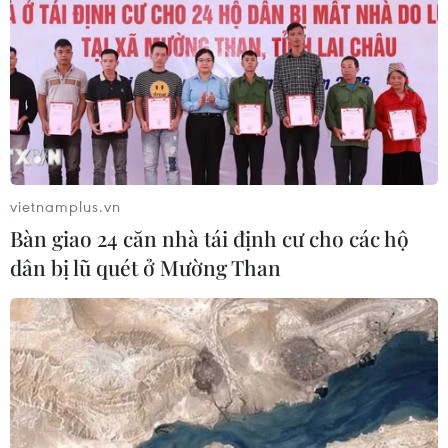
TIN CÙNG CHUYÊN MỤC
NAPAS và KiotViet hợp tác mở rộng
hệ sinh thái thanh toán VietQR
vietnamplus.vn
06/08/2026 14:03
Bàn giao 24 căn nhà tái định cư cho các hộ
dân bị lũ quét ở Mường Than
BIDV chốt ngày chia 498 triệu cổ
phiếu, tăng vốn điều lệ lên 77.783 tỷ
đồng
06/08/2026 13:42