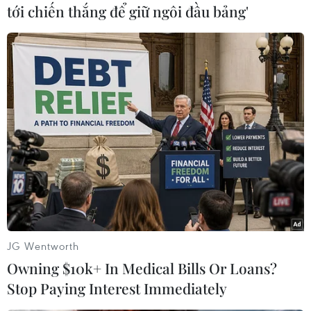
tới chiến thắng để giữ ngôi đầu bảng'
#nợ công
#viện trợ
#nợ nước ngoài
Ukraine
Theo dõi VietnamPlus
JG Wentworth
Owning $10k+ In Medical Bills Or Loans?
Stop Paying Interest Immediately
Tình hình Ukraine