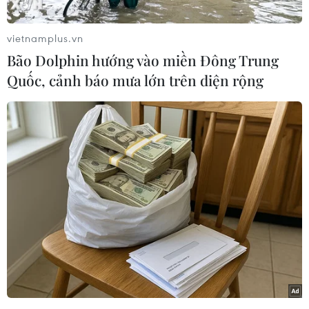
2023, nợ công của Ukraine tăng 30,4%, tương
đương 33,9 tỷ USD.
vietnamplus.vn
Nợ nước ngoài của Ukraine tăng 42,3% lên
Bão Dolphin hướng vào miền Đông Trung
101,7 tỷ USD, trong khi các khoản vay trong
Quốc, cảnh báo mưa lớn trên diện rộng
nước tăng 13,3% lên 1.656 tỷ hryvnia (khoảng
43,6 tỷ USD).
Năm 2022, tổng nợ công của Ukraine tăng
13,7% lên 111,45 tỷ USD.
Trong năm 2023, Ukraine đã nhận được 42,6 tỷ
USD tiền vay và viện trợ. Bộ Tài chính Ukraine
ước tính nước này sẽ cần hơn 37 tỷ USD tài trợ
từ bên ngoài trong năm nay./.
Ukraine không có phương