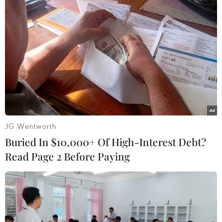
TIN LIÊN QUAN
JG Wentworth
Buried In $10,000+ Of High-Interest Debt?
Read Page 2 Before Paying
5 quốc gia châu Âu yêu cầu áp thuế nhập
khẩu với ngũ cốc Ukraine
15/01/2024 23:23