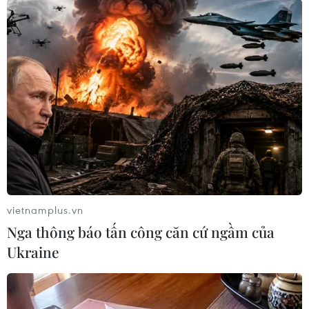
Mỹ chưa đồng ý để Ukraine sản xuất tên lửa
Patriot
Ukraine có Tổng tư lệnh Các Lực lượng Vũ
trang mới
Tổng thống Ukraine chỉ định quyền Bộ trưởng
Quốc phòng
Nhiều vụ nổ làm rung chuyển thủ đô của
Ukraine
Bộ trưởng Quốc phòng Ukraine xác nhận từ
vietnamplus.vn
chức
Nga thông báo tấn công căn cứ ngầm của
Ukraine