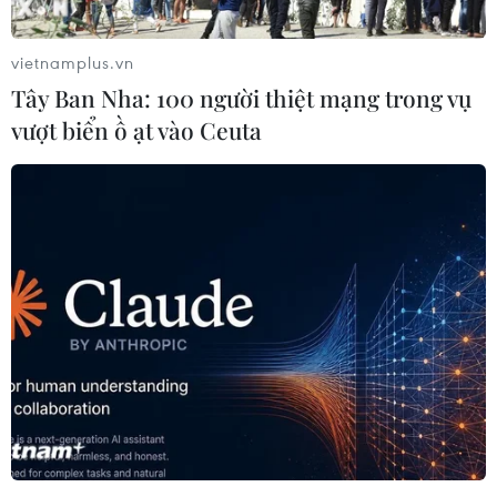
vietnamplus.vn
Tây Ban Nha: 100 người thiệt mạng trong vụ
vượt biển ồ ạt vào Ceuta