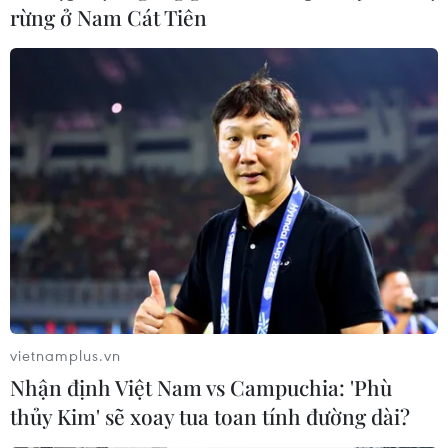
rừng ở Nam Cát Tiên
vietnamplus.vn
Nhận định Việt Nam vs Campuchia: 'Phù
thủy Kim' sẽ xoay tua toan tính đường dài?