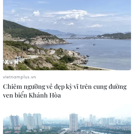
7 tháng năm 2026:
Tổng vốn đầu tư nước ngoài đăng ký
vào Việt Nam tăng 58%
03/08/2026 23:48
Kế hoạch đồng tiền chung Tây Phi
đối mặt thách thức
03/08/2026 23:10
vietnamplus.vn
Chiêm ngưỡng vẻ đẹp kỳ vĩ trên cung đường
ven biển Khánh Hòa
Mỹ bán đồng euro để hỗ trợ Nhật
Bản vực dậy đồng yen
03/08/2026 15:34