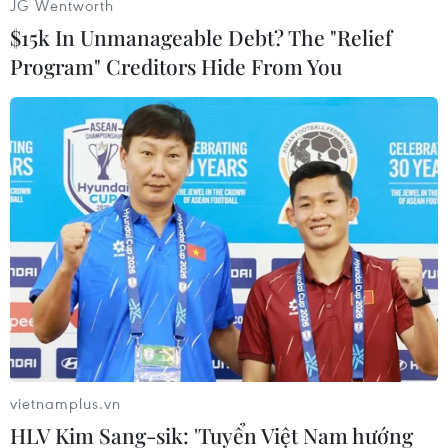
JG Wentworth
án dự phòng nếu bị cắt
$15k In Unmanageable Debt? The "Relief
giảm viện trợ
Program" Creditors Hide From You
Dự báo trong năm 2024, ngân
sách Ukraine sẽ thâm hụt kỷ lục
43,5 tỷ USD và chính quyền nước
này có kế hoạch trang trải phần
lớn khoản thâm hụt đó bằng sự
hỗ trợ của các đồng minh phương
Tây.
(TTXVN/Vietnam+)
vietnamplus.vn
HLV Kim Sang-sik: 'Tuyển Việt Nam hướng