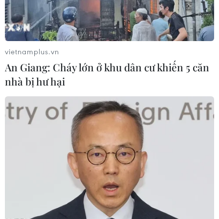
TIN LIÊN QUAN
vietnamplus.vn
An Giang: Cháy lớn ở khu dân cư khiến 5 căn
nhà bị hư hại
Trực tiếp trận đấu bóng đá nữ Việt Nam -
Thái Lan
21/05/2014 10:14