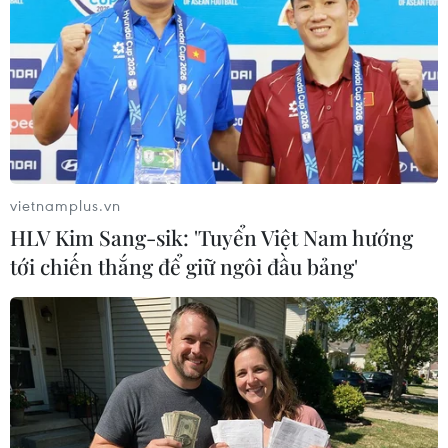
#Thái Lan
#Kiều Trinh
#giấc mơ
#tạm biệt
#World Cup
#Đội tuyển nữ Việt Nam
#play-off
#Women Asian Cup
#giải vô địch bóng đá nữ châu Á 2014
#Trần Vân Phát
Tp. Hồ Chí Minh
vietnamplus.vn
HLV Kim Sang-sik: 'Tuyển Việt Nam hướng
tới chiến thắng để giữ ngôi đầu bảng'
Theo dõi VietnamPlus
Đội tuyển Quốc gia Việt Nam