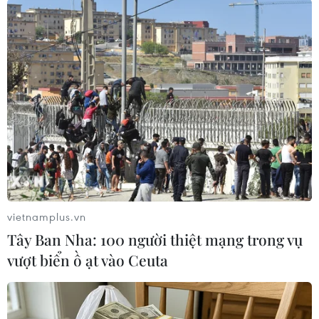
Các sự thay đổi người của tuyển Việt Nam được
thực hiện quá muộn. Nguyễn Thị Nguyệt và
Tuyết Dung được tung vào sân. Số 7 của tuyển
Việt Nam trực tiếp ghi bàn ở phút 85 sau một cú
sút xa hiểm hóc trong khi Nguyễn Thị Nguyệt đã
không ít lần tạo sóng gió cho khung thành Thái
Lan.
Phút 90+1, Vũ Thị Nhung có cơ hội nguy hiểm
cuối cùng. Nếu cô ghi bàn, Việt Nam sẽ bừng
sáng cơ hội trong hai hiệp phụ. Nhưng cú cứa
lòng tuyệt đẹp của Nhung đã đi chệch cột dọc
vietnamplus.vn
trong gang tấc. 3 phút bù giờ là quá ít cho đội
Tây Ban Nha: 100 người thiệt mạng trong vụ
tuyển Việt Nam. Tiếng còi kết thúc cuối cùng
vượt biển ồ ạt vào Ceuta
vang lên, thủ môn Kiều Trinh gục xuống. Việt
Nam tạm biệt giấc mơ World Cup sau trận thua
1-2 trước Thái Lan.