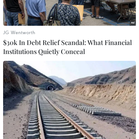
JG Wentworth
$30k In Debt Relief Scandal: What Financial
Institutions Quietly Conceal
Việt Nam tạm biệt giấc mơ World Cup. (Ảnh: Minh
Chiến/Vietnam+)
Giấc mơ World Cup của bóng đá nữ Việt Nam đã
tan vỡ sau thất bại 1-2 trước Thái Lan ở trận
play-off Asian Cup vào chiều nay (21/5). Bàn
thắng duy nhất của Tuyết Dung là không đủ để