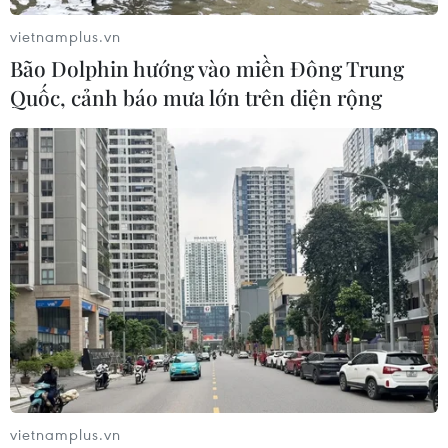
vietnamplus.vn
Bão Dolphin hướng vào miền Đông Trung
Quốc, cảnh báo mưa lớn trên diện rộng
TIN CÙNG CHUYÊN MỤC
Công Phượng gặp thử thách lớn
trong ngày tái xuất V-League 2026/27
06/08/2026 11:49
Nhận định Việt Nam vs
Campuchia: Vì sao thầy trò HLV Kim
vietnamplus.vn
Sang-sik cần giành ngôi đầu bảng?