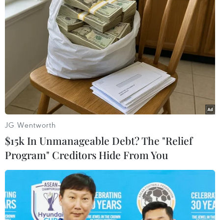
KẾT QUẢ: Việt Nam - Thái Lan 1-2
Bàn thắng: Tuyết Dung (85’) - Khueanpet (48'),
Sung-Ngoen (65')
(Vietnam+)
JG Wentworth
$15k In Unmanageable Debt? The "Relief
Program" Creditors Hide From You