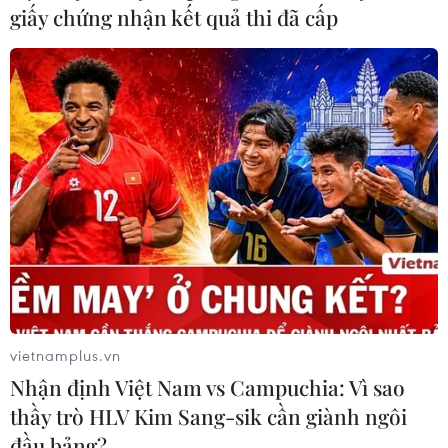
giấy chứng nhận kết quả thi đã cấp
HLV Trần Vân Phát: Cảm ơn Triều Tiên,
Việt Nam có thể tới World Cup
20/05/2014 06:22
Huấn luyện viên Trần Vân Phát đã gửi lời cảm ơn Cộng
hòa Dân chủ nhân dân Triều Tiên vì nhờ có sự vắng mặt
của họ, tuyển nữ Việt Nam mới có cơ hội tiến về World
Cup.
vietnamplus.vn
Nhận định Việt Nam vs Campuchia: Vì sao
thầy trò HLV Kim Sang-sik cần giành ngôi
đầu bảng?