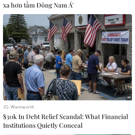
vẫn tương tự như hiệp 1, các học trò của
xa hơn tầm Đông Nam Á'
Wenger không làm saoxuyên phá được “bức
tường người” kiên cố được dựng lên trước
khung thànhSorensen. Chứng kiến sự bế tắc của
học trò, tới giữa hiệp 2, Wenger quyết địnhtung
cả Ramsey, Arshavin và Eduardo vào sân nhằm
tăng cường hỏa lực tấn công cho‘Pháo thủ”.
Nhưng trong lúc Arsenal vẫn mải miết tấn công
mà chưa làm cách nào tìmđược đường vào
khung thành đội chủ nhà thì họ đã phải trả giá.
Fuller đâm “nhátkiếm” thứ 2 dập tắt hy vọng
chiến thắng của Pháo thủ bằng cú đánh đầu gọn
JG Wentworth
gànghạ gục Fabianski sau quả tạt đẹp mắt của
$30k In Debt Relief Scandal: What Financial
Sidibe trong tình huống mà hành langtrái của
Institutions Quietly Conceal
Arsenal hoàn toàn bỏ ngỏ.