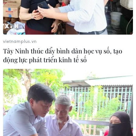
Nhận định Việt Nam vs
Indonesia: Thầy Kim cần thay đổi để
giành chiến thắng?
03/08/2026 00:06
vietnamplus.vn
Xem thêm
Tây Ninh thúc đẩy bình dân học vụ số, tạo
động lực phát triển kinh tế số
CƠ QUAN CHỦ QUẢN: THÔNG TẤN XÃ VIỆT NAM
Tổng Biên tập: TRẦN TIẾN DUẨN
Phó Tổng Biên tập: NGUYỄN THỊ TÁM, KHÚC THANH
THỦY