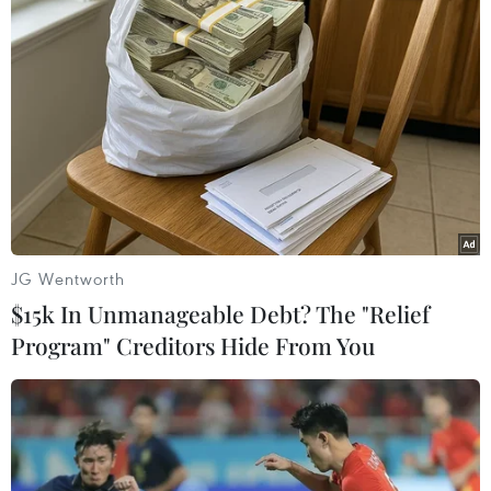
(TT&VH/Vietnam+)
JG Wentworth
$15k In Unmanageable Debt? The "Relief
Program" Creditors Hide From You
#Cúp FA
#Arsenal
#Stoke City
#Manchester United
Áo