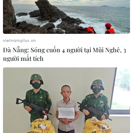
vietnamplus.vn
Đà Nẵng: Sóng cuốn 4 người tại Mũi Nghê, 3
người mất tích