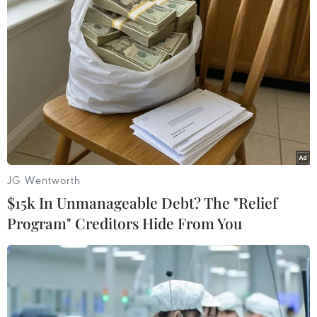
JG Wentworth
$15k In Unmanageable Debt? The "Relief
#vấn đề Nga-Ukraine
#Tổng thống Pháp
Program" Creditors Hide From You
#Emmanuel Macron
#NATO
Nga
Pháp
Ukraine