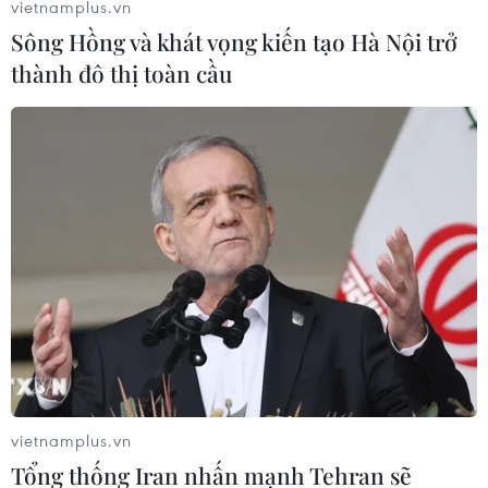
vietnamplus.vn
Sông Hồng và khát vọng kiến tạo Hà Nội trở
thành đô thị toàn cầu
Nhóm binh sỹ tăng cường đầu tiên của Mỹ
đã tới nước Đức
05/02/2022 03:41
vietnamplus.vn
Truyền thông Đức cho biết những binh sỹ đầu tiên trong
Tổng thống Iran nhấn mạnh Tehran sẽ