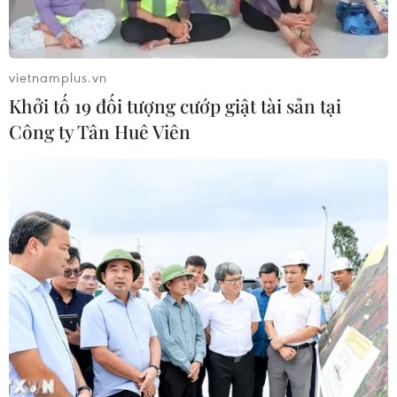
Bất ổn địa chính trị kìm hãm tăng
trưởng Eurozone
05/08/2026 22:59
vietnamplus.vn
Khởi tố 19 đối tượng cướp giật tài sản tại
Tổng thống Nga thay đổi vị
Công ty Tân Huê Viên
trí các chỉ huy tại mặt trận Ukraine
05/08/2026 15:26
Đâm dao ở trung tâm London, một
nữ nghi phạm bị bắt giữ
05/08/2026 15:07
Nhiều chuyến bay tại Đức chuyển