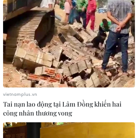
"thông tin sai sự thật" về Nga
05/02/2022 11:54
Ngày 5/2, Bloomberg đã đăng một dòng tiêu đề cho
hay một cuộc tấn công quân sự của Nga vào Ukraine
đã bắt đầu, sau đó hãng này đã thừa nhận đây là
thông tin sai và xóa tin này.
vietnamplus.vn
Tai nạn lao động tại Lâm Đồng khiến hai
công nhân thương vong