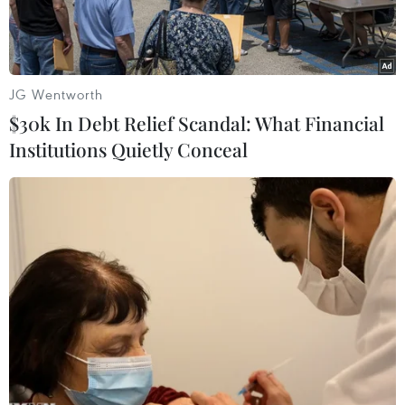
Volodymyr Zelensky tại Kiev.
JG Wentworth
$30k In Debt Relief Scandal: What Financial
Institutions Quietly Conceal
Tổng thống Pháp Emmanuel Macron. (Ảnh: AFP/TTXVN)
Ngày 5/2, Điện Elysee thông báo Tổng thống
Pháp Emmanuel Macron đã điện đàm với Thủ
tướng Anh Boris Johnson và Tổng Thư ký Tổ