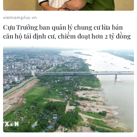
vietnamplus.vn
Cựu Trưởng ban quản lý chung cư lừa bán
căn hộ tái định cư, chiếm đoạt hơn 2 tỷ đồng
Liên minh châu Âu điều chỉnh danh sách
các đối tượng khủng bố
04/02/2022 15:00
Danh sách các đối tượng khủng bố mà Liên minh châu
Âu mới điều chỉnh, bao gồm 13 người, 21 nhóm và tổ
chức, sẽ bị phong tỏa quỹ và các tài sản tài chính khác
của họ ở EU.