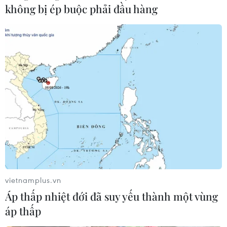
tổng số khoảng 2.000 binh sỹ Mỹ được tăng cường tới
không bị ép buộc phải đầu hàng
châu Âu liên quan cuộc khủng hoảng Ukraine, đã tới
Wiesbaden, Đức.
vietnamplus.vn
Áp thấp nhiệt đới đã suy yếu thành một vùng
áp thấp
Điện Kremlin phản ứng Bloomberg đưa