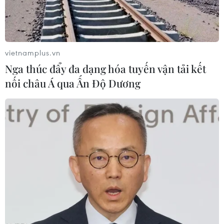
vietnamplus.vn
Ukraine tuyên bố chiếm thêm nhiều khu
Nga thúc đẩy đa dạng hóa tuyến vận tải kết
vực tại tỉnh Kursk
nối châu Á qua Ấn Độ Dương
29/08/2024 01:31
Ông Zelensky cho biết Tổng tư lệnh Oleksandr Syrskyi
đã báo cáo về hoạt động ở vùng Kursk, theo đó các lực
lượng Ukraine tiếp tục mở rộng lãnh thổ dưới sự kiểm
soát các khu vực gần biên giới Ukraine.