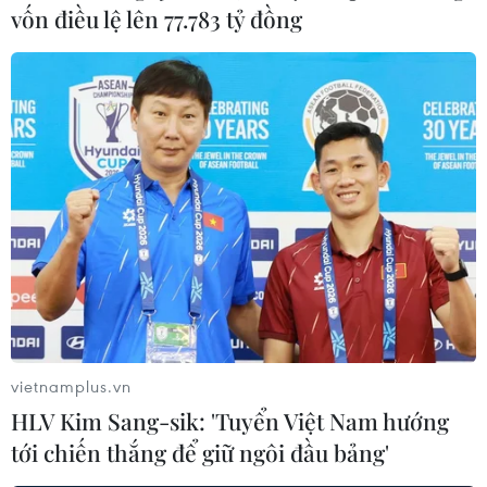
Người phát ngôn Điện Kremlin Dmitry Peskov khẳng
vốn điều lệ lên 77.783 tỷ đồng
định Nga sẽ tiếp tục "chiến dịch quân sự đặc biệt" tại
Ukraine.
vietnamplus.vn
HLV Kim Sang-sik: 'Tuyển Việt Nam hướng
tới chiến thắng để giữ ngôi đầu bảng'