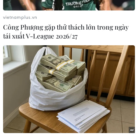
bỏ hoàn toàn các quy định hạn chế đối với
những cuộc tấn công của Ukraine vào lãnh thổ
vietnamplus.vn
Nga.
Công Phượng gặp thử thách lớn trong ngày
Trước đó, Ngoại trưởng Nga Sergei Lavrov đã
tái xuất V-League 2026/27
lên tiếng chỉ trích cuộc thảo luận về khả năng
cho phép Ukraine sử dụng tên lửa Storm
Shadow để tấn công sâu vào lãnh thổ Nga là
“đùa với lửa.”
Phát biểu trước thềm hội nghị Ngoại trưởng EU
tại Brussels với sự tham dự của Ngoại trưởng
Ukraine Dmytro Kuleba, ông Borrell nêu rõ:
“Những hạn chế sử dụng vũ khí như vậy phải
được dỡ bỏ hoàn toàn để Ukraine có thể tự vệ.
Các thiết bị mà chúng ta cung cấp cho Ukraine
phải được sử dụng đầy đủ để nước này có thể