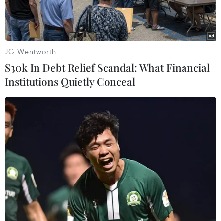
JG Wentworth
$30k In Debt Relief Scandal: What Financial
Institutions Quietly Conceal
Đại diện cấp cao của EU về chính sách an ninh và đối ngoại
Josep Borrell. (Ảnh: AFP/TTXVN)
Sputniknews đưa tin Đại diện cấp cao Liên
minh châu Âu (EU) phụ trách chính sách an
ninh và đối ngoại Josep Borrell ngày 29/8 cho
rằng các quốc gia thành viên trong khối nên dỡ