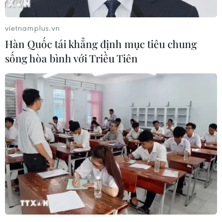
vietnamplus.vn
Hàn Quốc tái khẳng định mục tiêu chung
sống hòa bình với Triều Tiên
Phóng viên Mỹ đăng tải video xe
quân sự Ukraine hoạt động ở tỉnh Kursk
của Nga
29/08/2024 03:42
Phóng viên Patrick Reevell của ABC News đã đăng lên
mạng X hình ảnh các đoàn xe quân sự Ukraine xâm
nhập vào tỉnh Kursk của Nga, trong bối cảnh Nga cáo
buộc Mỹ can thiệp vào cuộc xung đột tại đây.