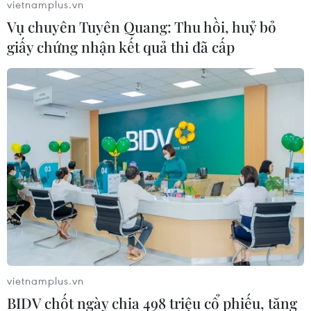
vietnamplus.vn
Vụ chuyên Tuyên Quang: Thu hồi, huỷ bỏ
giấy chứng nhận kết quả thi đã cấp
Nga tuyên bố tiếp tục "chiến dịch đặc
biệt", Ba Lan cạn vũ khí hỗ trợ Ukraine
vietnamplus.vn
28/08/2024 13:26
BIDV chốt ngày chia 498 triệu cổ phiếu, tăng