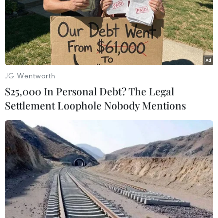
Nga và Ukraine tiếp tục tấn công qua
lại, thương vong không ngừng gia tăng
JG Wentworth
$25,000 In Personal Debt? The Legal
Settlement Loophole Nobody Mentions
TIN LIÊN QUAN