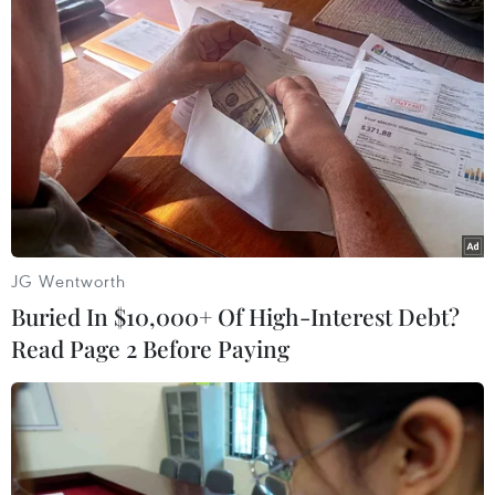
(Vietnam+)
JG Wentworth
Buried In $10,000+ Of High-Interest Debt?
Read Page 2 Before Paying
#Chiến sự Nga-Ukraine ngày 29/8
#Tên lửa Storm Shadow
Nga
Ukraine