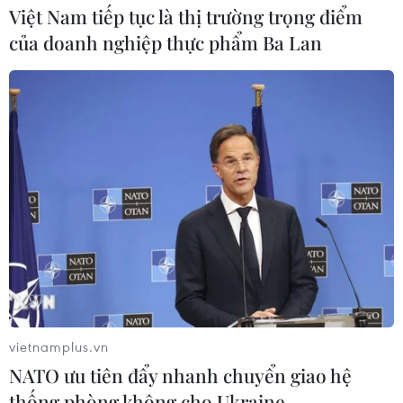
Việt Nam tiếp tục là thị trường trọng điểm
của doanh nghiệp thực phẩm Ba Lan
Anh công bố kết quả điều tra ban
đầu vụ đâm dao ở trung tâm London
06/08/2026 06:00
Ba Lan thảo luận việc thành lập căn
cứ quân sự thường trực với Mỹ
06/08/2026 00:06
Liên hợp quốc: Xung đột Ukraine trải
qua tháng đẫm máu nhất
vietnamplus.vn
05/08/2026 23:47
NATO ưu tiên đẩy nhanh chuyển giao hệ
thống phòng không cho Ukraine