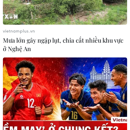
vietnamplus.vn
Mưa lớn gây ngập lụt, chia cắt nhiều khu vực
ở Nghệ An
TIN CÙNG CHUYÊN MỤC
Nga thông báo tấn công căn
cứ ngầm của Ukraine