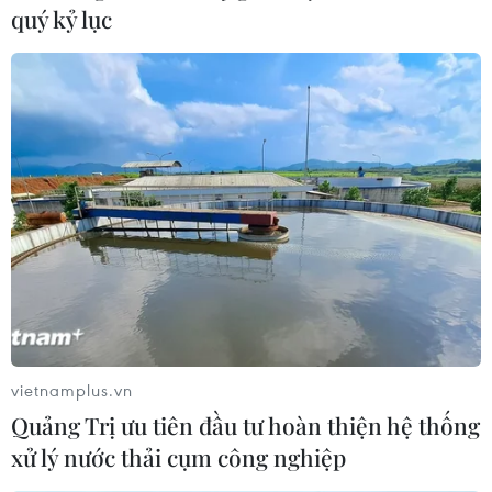
Còn tồn tại, khiếm khuyết hệ thống
quý kỷ lục
thu phí tại 5 Dự án cao tốc Bắc-Nam
05/08/2026 08:29
Cao tốc Khánh Hoà-Buôn Ma Thuột
sẽ hoàn thành, khai thác trong năm
nay
05/08/2026 07:14
Sân bay Nội Bài cho xe biển vàng đón
trả, khách trước sảnh tại Nhà ga T1
05/08/2026 04:01
vietnamplus.vn
Quảng Trị ưu tiên đầu tư hoàn thiện hệ thống
xử lý nước thải cụm công nghiệp
Lâm Đồng: Bám sát tiến độ để sân