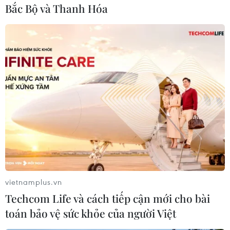
sức ép lớn lên mạng lưới giao thông đô thị
Bắc Bộ và Thanh Hóa
lànguyên nhân chính gây ách tắc.
Mặc dù xe buýt phát triển nhanh nhưng lại giới
hạn về năng lực chuyên chởvà nếu tiếp tục ùn
tắc như hiện nay thì loại hình này khó nâng cao
hơn nữa khảnăng phục vụ. Taxi năng lực vận
tải thấp, tuần suất hoạt động dầy cũng góp
phầngây ách tắc giao thông và nên xem là loại
hình giao thông cá nhân vì khả năngvận chuyển
ít người.
Theo ông Vinh, nhìn vào bức tranh này có thể
vietnamplus.vn
thấy Hà Nội đang thiếu hẳnmột loại hình
Techcom Life và cách tiếp cận mới cho bài
phương tiện vận tải hành khách công cộng khối
toán bảo vệ sức khỏe của người Việt
lượng lớn là đườngsắt đô thị và xe buýt nhanh.