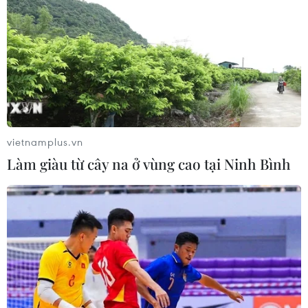
04/08/2026 06:06
Chuẩn bị khởi công tuyến đường
gom đầu tiên của dự án Vành đai 4
TP Hồ Chí Minh
04/08/2026 04:14
vietnamplus.vn
Làm giàu từ cây na ở vùng cao tại Ninh Bình
APEC 2027: Chi tiết
tuyến tàu điện nhẹ LRT đầu tiên tại
Phú Quốc dần thành hình
04/08/2026 03:40
Bộ Xây dựng lên tiếng về việc điều
chỉnh hợp đồng trước biến động giá
lớn