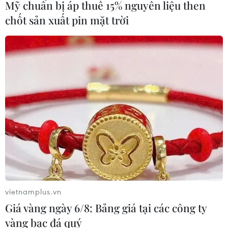
Mỹ chuẩn bị áp thuế 15% nguyên liệu then
chốt sản xuất pin mặt trời
Xem thêm
CƠ QUAN CHỦ QUẢN: THÔNG TẤN XÃ VIỆT NAM
Tổng Biên tập: TRẦN TIẾN DUẨN
Phó Tổng Biên tập: NGUYỄN THỊ TÁM, KHÚC THANH
THỦY
Sở hữu trí tuệ
Quy định sử dụng
vietnamplus.vn
RSS
Hỗ trợ
Giá vàng ngày 6/8: Bảng giá tại các công ty
Ngôn ngữ
TTXVN
vàng bạc đá quý