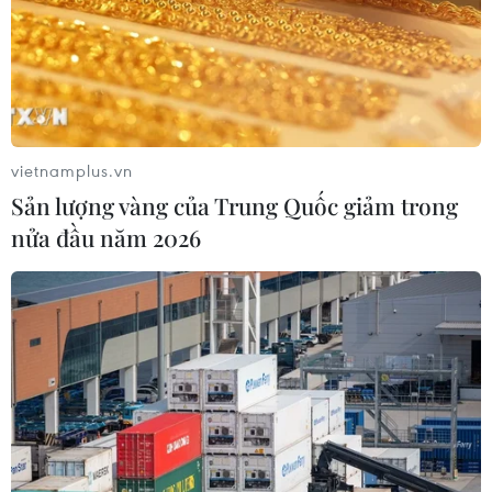
vietnamplus.vn
Sản lượng vàng của Trung Quốc giảm trong
nửa đầu năm 2026
#Health Bridge
#Quy hoạch giao thông
#Xe buýt
#Dân số đô thị
Áo
Theo dõi VietnamPlus