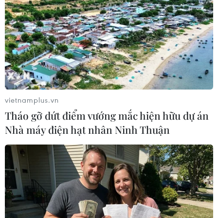
TIN LIÊN QUAN
vietnamplus.vn
Tháo gỡ dứt điểm vướng mắc hiện hữu dự án
Nhà máy điện hạt nhân Ninh Thuận
Ngoại trưởng Mỹ thăm khu định cư Do
Thái tại Bờ Tây
19/11/2020 14:31
Truyền thông Israel đưa tin ngày 19/11, ông Mike