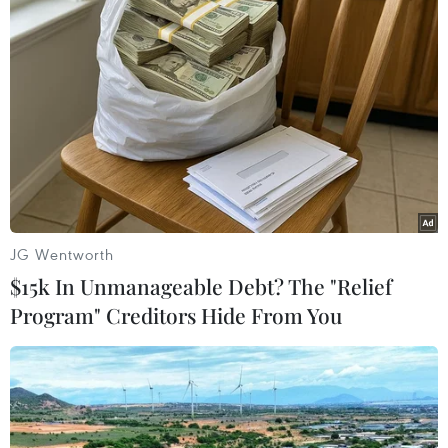
Bờ Tây
Các dự án giao thông của Israel “tái định hình”
Bờ Tây về mặt địa lý
EU trừng phạt cá nhân, tổ chức Israel liên quan
các khu định cư Bờ Tây
Việt Nam kêu gọi giảm leo thang căng thẳng
tại khu vực Trung Đông
Israel thúc đẩy phê duyệt 34 khu định cư mới tại
JG Wentworth
Bờ Tây
$15k In Unmanageable Debt? The "Relief
Program" Creditors Hide From You