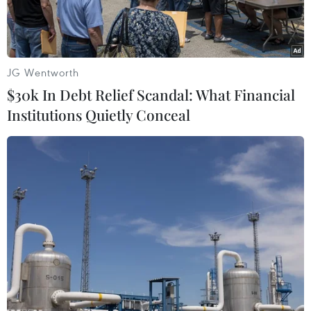
JG Wentworth
$30k In Debt Relief Scandal: What Financial
Institutions Quietly Conceal
Quang cảnh khu định cư Givat Zeev của Israel gần thành phố
Ramallah, Bờ Tây. (Ảnh: AFP/TTXVN)
Phủ Tổng thống Palestine ngày 22/3 đã lên án
quyết định của Chính phủ Israel thu giữ 800ha
đất của người Palestine nhằm cản trở việc