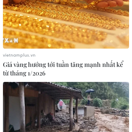
để mở lại eo biển Hormuz
03/08/2026 15:59
Làn sóng người Israel di cư ra nước
ngoài vẫn ở mức kỷ lục
vietnamplus.vn
03/08/2026 11:32
Giá vàng hướng tới tuần tăng mạnh nhất kể
từ tháng 1/2026
Tín hiệu tích cực đối với tiến trình
phục hồi kinh tế của Syria
03/08/2026 07:22
Tổng thống Mỹ: Các bên đạt bước