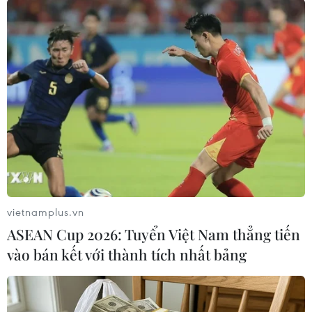
#Nhà nước Palestine
#Khu định cư Do Thái
#Bờ Tây
#Jerusalem
Palestine
Theo dõi VietnamPlus
vietnamplus.vn
ASEAN Cup 2026: Tuyển Việt Nam thẳng tiến
vào bán kết với thành tích nhất bảng
Xung đột Israel-Palestine
Israel mở rộng hoạt động chống khủng bố tại