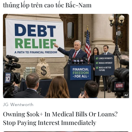
mở rộng khu định cư
thủng lốp trên cao tốc Bắc-Nam
người Do Thái tại Đông
Jerusalem
Dự án này được xem là sẽ ảnh hưởng tới sự liên
tục về lãnh thổ của nhà nước Palestine gồm khu
Bờ Tây ở phía Nam và phía Đông Jerusalem.
(TTXVN/Vietnam+)
JG Wentworth
Owning $10k+ In Medical Bills Or Loans?
Stop Paying Interest Immediately