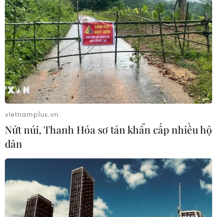
vietnamplus.vn
Nứt núi, Thanh Hóa sơ tán khẩn cấp nhiều hộ
dân