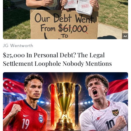
Pompeo đã trở thành Ngoại trưởng Mỹ đầu tiên tới thăm
khu định cư Do Thái tại khu Bờ Tây bị chiếm đóng.
JG Wentworth
$25,000 In Personal Debt? The Legal
Settlement Loophole Nobody Mentions
Israel dự định sáp nhập 2 hoặc 3 khu định
cư Do Thái tại Bờ Tây