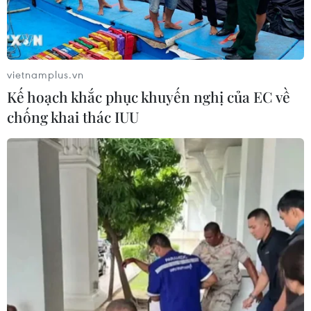
ASEAN Cup 2026: Tuyển Việt Nam
thẳng tiến vào bán kết với thành tích
nhất bảng
07/08/2026 15:58
vietnamplus.vn
Kế hoạch khắc phục khuyến nghị của EC về
Đình Bắc rực sáng với cú
chống khai thác IUU
đúp, tuyển Việt Nam vào bán kết
ASEAN Cup với ngôi đầu bảng
07/08/2026 15:49
Xem trực tiếp Việt Nam-Campuchia
tại ASEAN Cup 2026 trên kênh nào?
07/08/2026 09:49
Nhận định Singapore vs