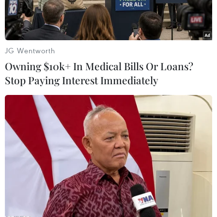
JG Wentworth
Owning $10k+ In Medical Bills Or Loans?
Stop Paying Interest Immediately
U22 Malaysia liệu có thành tích tốt tại kỳ SEA Games 30?
(Nguồn: Fox Sports)
Đội tuyển U22 Malaysia đang tràn đầy cơ hội lọt
vào Bán kết môn bóng đá nam SEA Games 2019
khi lá phiếu bốc thăm đưa "Hổ Mã Lai" vào một
bảng đấu khá dễ dàng, với các đội tuyển
Philippines, Myanmar, Campuchia và Timor