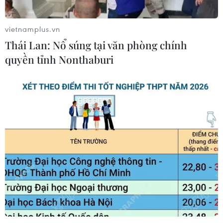
Indonesia (20h ngày 7/8): Cuộc quyết
đấu giành tấm vé bán kết duy nhất
vietnamplus.vn
07/08/2026 08:41
Thái Lan: Nổ súng tại văn phòng chính
quyền tỉnh Nonthaburi
Cục diện ASEAN Cup: Việt Nam
quyết giành ngôi đầu, Thái Lan vẫn
có thể bị loại
07/08/2026 02:29
Lịch thi đấu ASEAN Cup 2026 ngày
7/8: Việt Nam hướng đến ngôi đầu
07/08/2026 00:07
Công Phượng gặp thử thách lớn