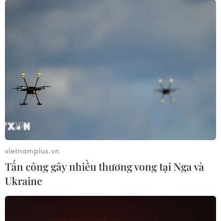
Thông tin trước trận đấu
giữa tuyển U22 Việt Nam-Brunei
25/11/2019 02:29
Trận đấu giữa đội tuyển U22 Việt Nam và U22 Brunei tại
Sea Games 30 diễn ra lúc 15h ngày 25/11/2019.
vietnamplus.vn
Tấn công gây nhiều thương vong tại Nga và
Ukraine