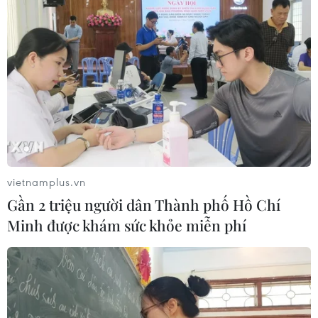
Cập nhật lịch thi đấu
bán kết ASEAN Cup 2026 của hai cặp
đấu
10/08/2026 03:08
Truyền thông Hàn Quốc đánh giá
cao đội tuyển Việt Nam với chuỗi 22
trận bất bại
vietnamplus.vn
09/08/2026 04:22
Gần 2 triệu người dân Thành phố Hồ Chí
Minh được khám sức khỏe miễn phí
Đội tuyển Việt Nam đối đầu Malaysia
tại bán kết ASEAN Cup 2026
08/08/2026 15:53