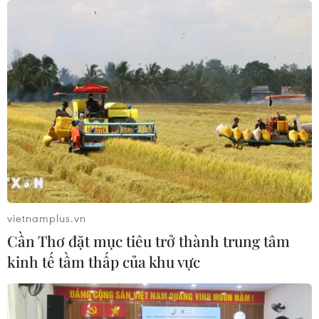
vietnamplus.vn
TIN CÙNG CHUYÊN MỤC
Cần Thơ đặt mục tiêu trở thành trung tâm
ASEAN Cup 2026: Malaysia sẵn sàng
kinh tế tầm thấp của khu vực
tạo bất ngờ trước Việt Nam
10/08/2026 05:35