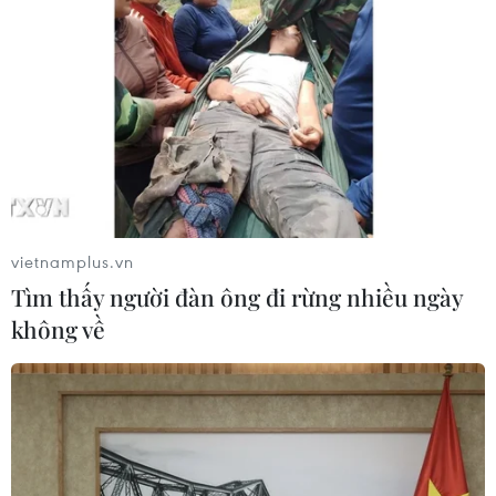
04/08/2026 02:32
'Hủy diệt' Indonesia 3-0, tuyển Việt
Nam khẳng định vị thế nhà vô địch
ASEAN Cup
03/08/2026 15:39
Xem thêm
vietnamplus.vn
Tìm thấy người đàn ông đi rừng nhiều ngày
không về
CƠ QUAN CHỦ QUẢN: THÔNG TẤN XÃ VIỆT NAM
Tổng Biên tập: TRẦN TIẾN DUẨN