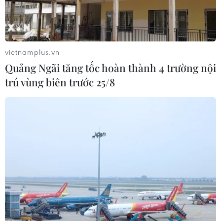
vietnamplus.vn
#SEA Games 30
#U22 Malaysia
#Hổ Mã lai
Quảng Ngãi tăng tốc hoàn thành 4 trường nội
#Huy chương vàng bóng đá
#Lợi thế sân nhà
trú vùng biên trước 25/8
#Nhập tịch
Malaysia
Philippines
Theo dõi VietnamPlus
TIN LIÊN QUAN