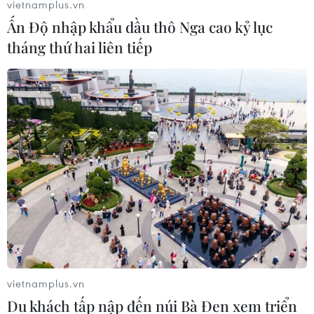
vietnamplus.vn
nhàng với tâm lý thoải mái của toàn bộ ban lãnh đạo
Ấn Độ nhập khẩu dầu thô Nga cao kỷ lục
cũng như các cầu thủ.
tháng thứ hai liên tiếp
vietnamplus.vn
Thái Lan lách luật, bổ sung hai cầu thủ đá
Du khách tấp nập đến núi Bà Đen xem triển