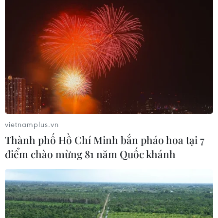
Hé lộ về đội hình ra quân của U22 Việt
Nam trong trận gặp U22 Brunei
25/11/2019 03:31
Nhiều khả năng trong trận ra quân gặp U22 Brunei,
huấn luyện viên Park Hang-seo sẽ cho Quang Hải, Văn
vietnamplus.vn
Hậu, Hùng Dũng và Huy Hoàng nghỉ ngơi trên băng
Thành phố Hồ Chí Minh bắn pháo hoa tại 7
ghế dự bị.
điểm chào mừng 81 năm Quốc khánh