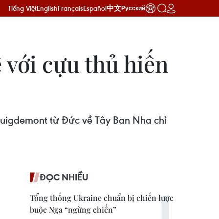
Tiếng Việt
English
Français
Español
中文
Русский
ế với cựu thủ hiến
Puigdemont từ Đức về Tây Ban Nha chỉ
ĐỌC NHIỀU
Tổng thống Ukraine chuẩn bị chiến lược
buộc Nga “ngừng chiến”