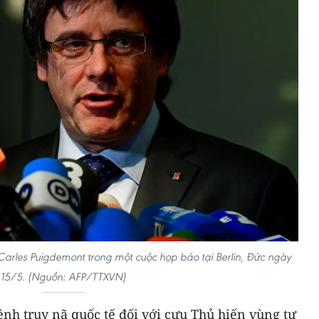
 Carles Puigdemont trong một cuộc họp báo tại Berlin, Đức ngày
15/5. (Nguồn: AFP/TTXVN)
lệnh truy nã quốc tế đối với cựu Thủ hiến vùng tự