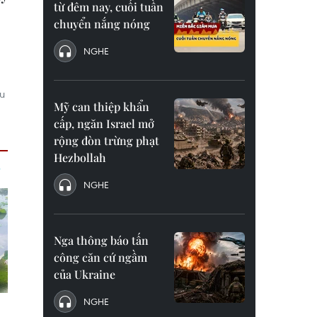
từ đêm nay, cuối tuần
chuyển nắng nóng
NGHE
u
Mỹ can thiệp khẩn
cấp, ngăn Israel mở
rộng đòn trừng phạt
Hezbollah
NGHE
Nga thông báo tấn
công căn cứ ngầm
của Ukraine
NGHE