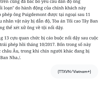
 trên cũng đã bác bỏ yêu cầu dẫn độ ông
ổi loạn" do hành động của chính khách này
ho phép ông Puigdemont được tại ngoại sau 11
ếu nhân vật này bị dẫn độ, Tòa án Tối cao Tây Ban
g thể xét xử ông về tội nổi dậy.
g 13 cựu quan chức bị cáo buộc nổi dậy sau cuộc
 trái phép hồi tháng 10/2017. Bốn trong số này
 châu Âu, trong khi chín người khác đang bị
 Ban Nha./.
(TTXVN/Vietnam+)