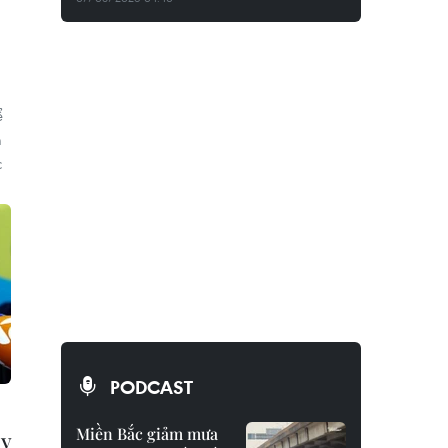
ể
m
c
PODCAST
Miền Bắc giảm mưa
ây