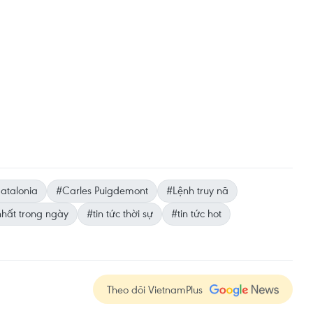
atalonia
#Carles Puigdemont
#Lệnh truy nã
nhất trong ngày
#tin tức thời sự
#tin tức hot
Theo dõi VietnamPlus