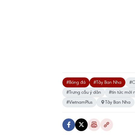
#Bóng đá
#Tây Ban Nha
#C
#Trưng cầu ý dân
#tin tức mới 
#VietnamPlus
Tây Ban Nha