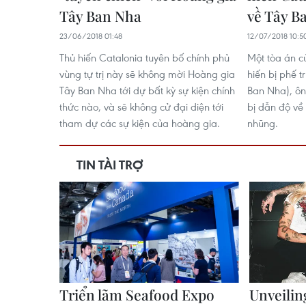
Tây Ban Nha
về Tây B
23/06/2018 01:48
12/07/2018 10:5
Thủ hiến Catalonia tuyên bố chính phủ
Một tòa án c
vùng tự trị này sẽ không mời Hoàng gia
hiến bị phế t
Tây Ban Nha tới dự bất kỳ sự kiện chính
Ban Nha), ôn
thức nào, và sẽ không cử đại diện tới
bị dẫn độ về
tham dự các sự kiện của hoàng gia.
nhũng.