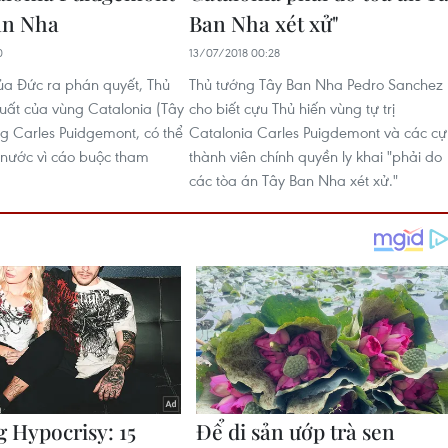
an Nha
Ban Nha xét xử"
0
13/07/2018 00:28
ủa Đức ra phán quyết, Thủ
Thủ tướng Tây Ban Nha Pedro Sanchez
ruất của vùng Catalonia (Tây
cho biết cựu Thủ hiến vùng tự trị
g Carles Puidgemont, có thể
Catalonia Carles Puigdemont và các cự
 nước vì cáo buộc tham
thành viên chính quyền ly khai "phải do
các tòa án Tây Ban Nha xét xử."