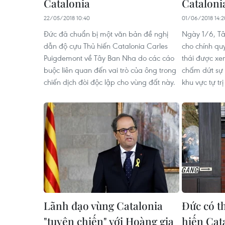
Catalonia
Cataloni
22/05/2018 10:40
01/06/2018 14:2
Đức đã chuẩn bị một văn bản đề nghị
Ngày 1/6, T
dẫn độ cựu Thủ hiến Catalonia Carles
cho chính qu
Puigdemont về Tây Ban Nha do các cáo
thái được x
buộc liên quan đến vai trò của ông trong
chấm dứt sự l
chiến dịch đòi độc lập cho vùng đất này.
khu vực tự trị
Lãnh đạo vùng Catalonia
Đức có t
"tuyên chiến" với Hoàng gia
hiến Cat