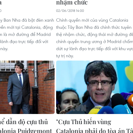
a
nhậm chức
0
02/06/2018 14:00
ây Ban Nha đã bật đèn xanh
Chính quyền mới của vùng Catalonia
yền mới tại Catalonia, động
thuộc Tây Ban Nha đã chính thức tuyên
em là mở đường để Madrid
thệ nhậm chức, động thái mở đường đ
ãnh đạo trực tiếp đối với
chính quyền trung ương ở Madrid chấ
 này.
dứt sự lãnh đạo trực tiếp đối với khu vự
tự trị này.
hể dẫn độ cựu thủ
"Cựu Thủ hiến vùng
alonia Puidgemont
Catalonia phải do tòa án T