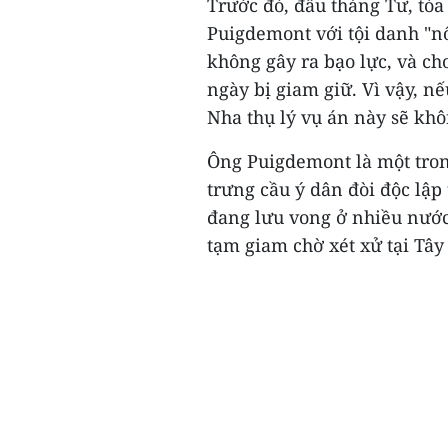
Trước đó, đầu tháng Tư, tòa
Puigdemont với tội danh "n
không gây ra bạo lực, và c
ngày bị giam giữ. Vì vậy, n
Nha thụ lý vụ án này sẽ khôn
Ông Puigdemont là một tron
trưng cầu ý dân đòi độc lập
đang lưu vong ở nhiều nước
tạm giam chờ xét xử tại Tây