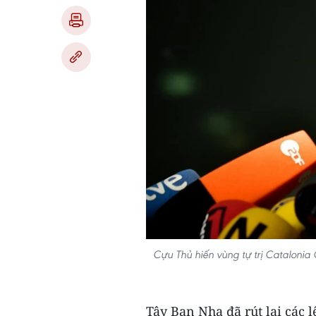
Cựu Thủ hiến vùng tự trị Catalonia
Tây Ban Nha đã rút lại các 