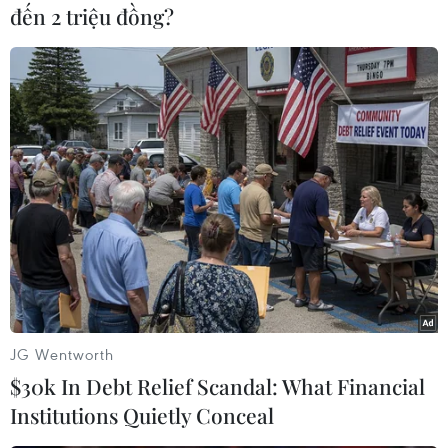
đến 2 triệu đồng?
#Nhật Bản
#Nikkei
#Sàn giao dịch
#Nới lỏng tiền tệ
Nhật Bản
Theo dõi VietnamPlus
JG Wentworth
$30k In Debt Relief Scandal: What Financial
Institutions Quietly Conceal