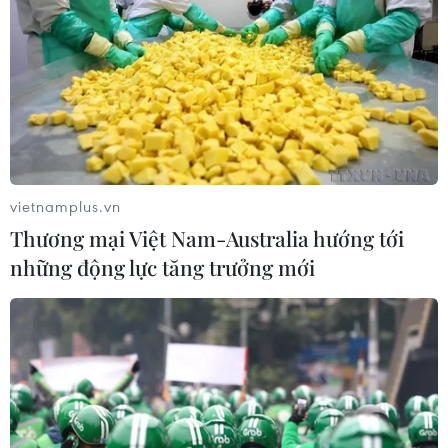
CƠ QUAN CHỦ QUẢN: THÔNG TẤN XÃ VIỆT NAM
Tổng Biên tập: TRẦN TIẾN DUẨN
Phó Tổng Biên tập: NGUYỄN THỊ TÁM, KHÚC THANH
THỦY
vietnamplus.vn
Sở hữu trí tuệ
Quy định sử dụng
Thương mại Việt Nam-Australia hướng tới
RSS
Hỗ trợ
những động lực tăng trưởng mới
Ngôn ngữ
TTXVN
Dịch vụ tin
Quảng cáo
Liên hệ