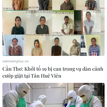
24/07/2026 09:41
VN-Index mất hơn 13 điểm, nhà đầu
tư vẫn thận trọng trước áp lực bán
24/07/2026 09:35
Chứng khoán Âu-Mỹ chao đảo trước
cú sốc kép
vietnamplus.vn
24/07/2026 00:42
Cần Thơ: Khởi tố 19 bị can trong vụ dàn cảnh
cướp giật tại Tân Huê Viên
Xem thêm